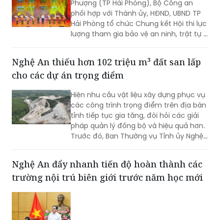
Phượng (TP Hải Phòng), Bộ Công an
phối hợp với Thành ủy, HĐND, UBND TP
Hải Phòng tổ chức Chung kết Hội thi lực
lượng tham gia bảo vệ an ninh, trật tự ở
cơ sở giỏi toàn quốc lần thứ nhất, năm
2026 với chủ đề "Vững nghiệp vụ - Trọn
Nghệ An thiếu hơn 102 triệu m³ đất san lấp
niềm tin. Vì an ninh Tổ quốc và bình yên
cho các dự án trọng điểm
cuộc sống".
Hiện nhu cầu vật liệu xây dựng phục vụ
các công trình trọng điểm trên địa bàn
tỉnh tiếp tục gia tăng, đòi hỏi các giải
pháp quản lý đồng bộ và hiệu quả hơn.
Trước đó, Ban Thường vụ Tỉnh ủy Nghệ
An đã ban hành Kết luận về tăng cường
công tác quản lý hoạt động khoáng
Nghệ An đẩy nhanh tiến độ hoàn thành các
sản trên địa bàn tỉnh.
trường nội trú biên giới trước năm học mới