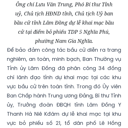
Ông chí Lưu Văn Trung, Phó Bí thư Tỉnh
uỷ, Chủ tịch HĐND tỉnh, Chủ tịch Uỷ ban
bầu cử tỉnh Lâm Đồng dự lễ khai mạc bầu
cử tại điểm bỏ phiếu TDP 5 Nghĩa Phú,
phường Nam Gia Nghĩa.
Để bảo đảm công tác bầu cử diễn ra trang
nghiêm, an toàn, minh bạch,
Ban Thường vụ
Tỉnh ủy
Lâm Đồng đã
phân công
34 đồng
chí
lãnh đạo
tỉnh dự
khai mạc tại các khu
vực bầu cử trên toàn tỉnh. Trong đó Ủy viên
Ban Chấp hành Trung ương Đảng, Bí thư Tỉnh
ủy, Trưởng đoàn ĐBQH tỉnh Lâm Đồng Y
Thanh Hà Niê Kđăm dự lễ khai mạc tại khu
vực bỏ phiếu số 21, tổ dân phố Lê Hồng