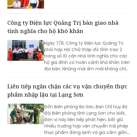
Công ty Điện lực Quảng Trị bàn giao nhà
tình nghĩa cho hộ khó khăn
Ngày 7/8, Công ty Điện lực Quảng Trị
phối hợp Hội Chữ thập đỏ tỉnh trao 2
trong số 10 căn nhà tình nghĩa cho các
hộ gia đình có hoàn cảnh khó khăn trên
địa bàn. Những mái ấm mới không chỉ
giúp người dân an cư, ổn định cuộc
sống mà còn góp phần lan tỏa những
Liên tiếp ngăn chặn các vụ vận chuyển thực
giá trị nhân văn từ các hoạt động an
phẩm nhập lậu tại Lạng Sơn
sinh xã hội của ngành Điện.
Đồn Biên phòng Ba Sơn, Ban Chỉ huy Bộ
đội Biên phòng tỉnh Lạng Sơn cho biết,
đơn vị này liên tiếp phát hiện, bắt giữ
nhiều trường hợp vận chuyển trái phép
thực phẩm đông lạnh và gia cầm giống