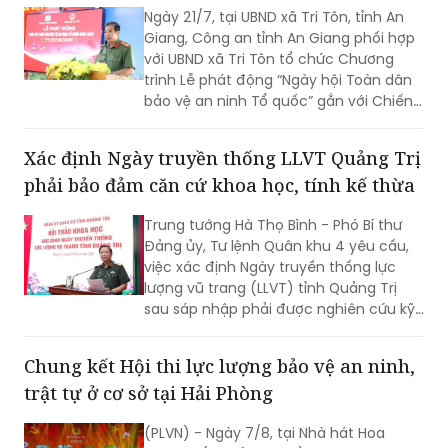
Ngày 21/7, tại UBND xã Tri Tôn, tỉnh An
Giang, Công an tỉnh An Giang phối hợp
với UBND xã Tri Tôn tổ chức Chương
trình Lễ phát động “Ngày hội Toàn dân
bảo vệ an ninh Tổ quốc” gắn với Chiến
dịch Thanh niên Công an tình nguyện
hè năm 2026.
Xác định Ngày truyền thống LLVT Quảng Trị
phải bảo đảm căn cứ khoa học, tính kế thừa
Trung tướng Hà Thọ Bình - Phó Bí thư
Đảng ủy, Tư lệnh Quân khu 4 yêu cầu,
việc xác định Ngày truyền thống lực
lượng vũ trang (LLVT) tỉnh Quảng Trị
sau sáp nhập phải được nghiên cứu kỹ
lưỡng, bảo đảm căn cứ khoa học, tính
kế thừa và tạo sự đồng thuận cao...
Chung kết Hội thi lực lượng bảo vệ an ninh,
trật tự ở cơ sở tại Hải Phòng
(PLVN) - Ngày 7/8, tại Nhà hát Hoa