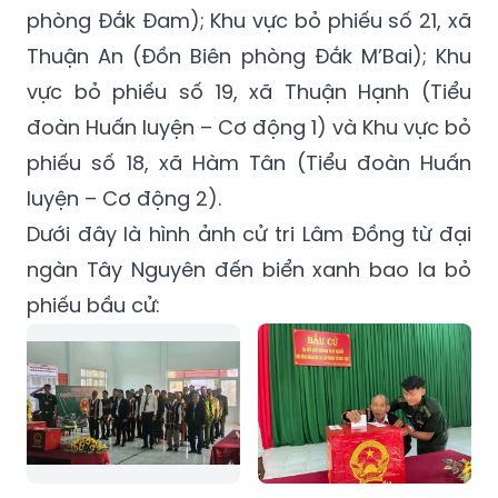
phòng Đắk Đam); Khu vực bỏ phiếu số 21, xã
Thuận An (Đồn Biên phòng Đắk M’Bai); Khu
vực bỏ phiếu số 19, xã Thuận Hạnh (Tiểu
đoàn Huấn luyện – Cơ động 1) và Khu vực bỏ
phiếu số 18, xã Hàm Tân (Tiểu đoàn Huấn
luyện – Cơ động 2).
Dưới đây là hình ảnh cử tri Lâm Đồng từ đại
ngàn Tây Nguyên đến biển xanh bao la bỏ
phiếu bầu cử: