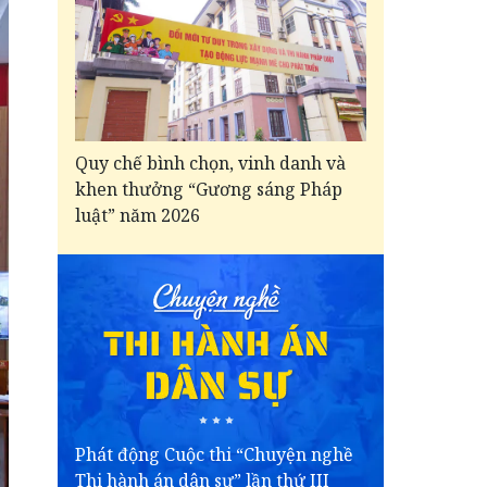
Quy chế bình chọn, vinh danh và
khen thưởng “Gương sáng Pháp
luật” năm 2026
Phát động Cuộc thi “Chuyện nghề
Thi hành án dân sự” lần thứ III