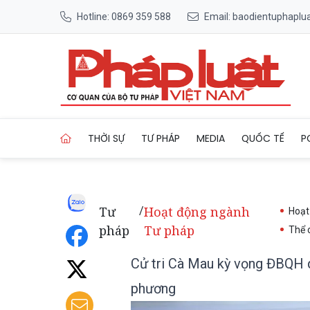
Hotline: 0869 359 588
Email: baodientuphapl
Trang chủ Cử tri Cà Mau kỳ 
THỜI SỰ
TƯ PHÁP
MEDIA
QUỐC TẾ
P
Tư
Hoạt động ngành
/
Hoạt
pháp
Tư pháp
Thể 
Cử tri Cà Mau kỳ vọng ĐBQH qu
phương