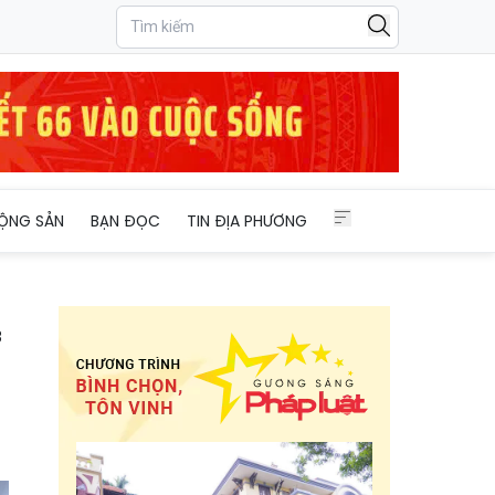
ương
ỘNG SẢN
BẠN ĐỌC
TIN ĐỊA PHƯƠNG
3