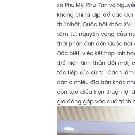
xã Phú Mỹ, Phú Tân và Nguyễn
không chỉ là dịp để các đại
thứ Nhất, Quốc hội khóa XVI,
tâm tư, nguyện vọng của ng
thời phản ánh đến Quốc hội 
Đặc biệt, việc kết hợp linh ho
thể hiện tinh thần đổi mới
tác tiếp xúc cử tri. Cách là
dân ở nhiều địa bàn khác nha
còn tạo điều kiện thuận lợi 
gia đóng góp vào quá trình 