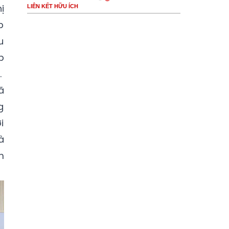
ị
LIÊN KẾT HỮU ÍCH
p
u
p
.
ã
g
i
à
m