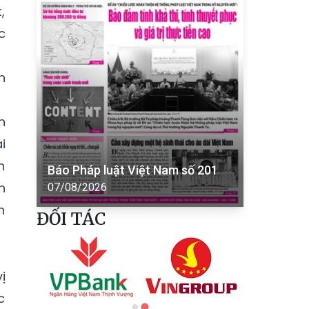
,
c
n
n
i
n
Báo Pháp luật Việt Nam số 201
h
07/08/2026
h
ĐỐI TÁC
ị
c