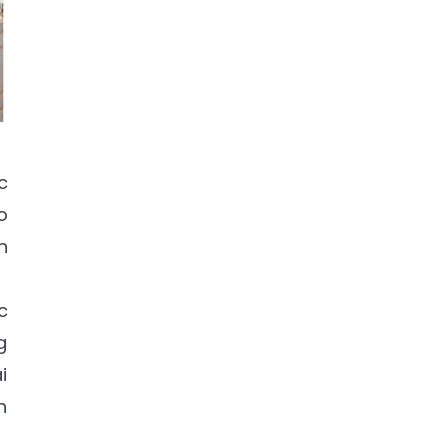
c
o
n
c
g
i
h