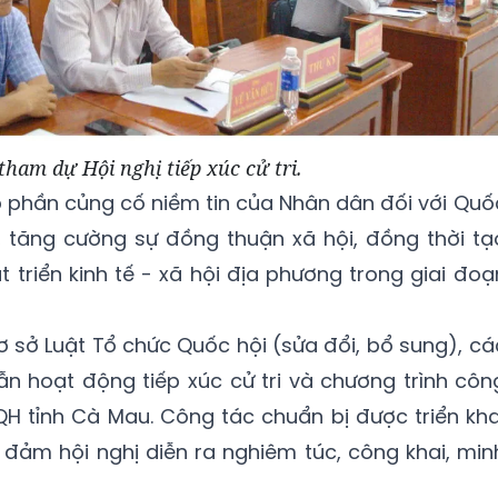
tham dự Hội nghị tiếp xúc cử tri.
óp phần củng cố niềm tin của Nhân dân đối với Quố
, tăng cường sự đồng thuận xã hội, đồng thời tạ
 triển kinh tế - xã hội địa phương trong giai đoạ
ơ sở Luật Tổ chức Quốc hội (sửa đổi, bổ sung), cá
dẫn hoạt động tiếp xúc cử tri và chương trình côn
 tỉnh Cà Mau. Công tác chuẩn bị được triển kha
 đảm hội nghị diễn ra nghiêm túc, công khai, min