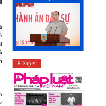
à
ả
í
i
h
E-Paper
à
D