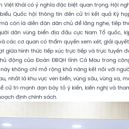
 Việt Khái có ý nghĩa đặc biệt quan trọng. Hội ngh
 biểu Quốc hội thông tin đến cử tri kết quả Kỳ họ
 mà còn là diễn đàn dân chủ để lắng nghe, tiếp th
ười dân vùng biển địa đầu cực Nam Tổ quốc, kị
và các cơ quan có thẩm quyền xem xét, giải quyết
ạt giữa hình thức tiếp xúc trực tiếp và trực tuyến đ
, chủ động của Đoàn ĐBQH tỉnh Cà Mau trong côn
m này không chỉ mở rộng khả năng kết nối với ngườ
u, nhất là khu vực ven biển, vùng sâu, vùng xa, m
để cử tri mạnh dạn bày tỏ ý kiến, kiến nghị và tha
hoạch định chính sách.