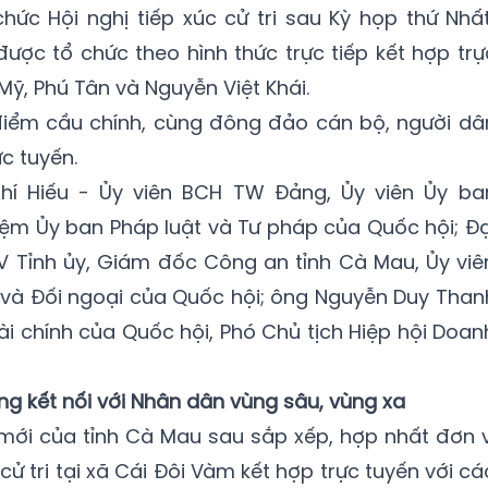
hức Hội nghị tiếp xúc cử tri sau Kỳ họp thứ Nhất
được tổ chức theo hình thức trực tiếp kết hợp trự
 Mỹ, Phú Tân và Nguyễn Việt Khái.
 điểm cầu chính, cùng đông đảo cán bộ, người dâ
c tuyến.
hí Hiếu - Ủy viên BCH TW Đảng, Ủy viên Ủy ba
ệm Ủy ban Pháp luật và Tư pháp của Quốc hội; Đạ
BTV Tỉnh ủy, Giám đốc Công an tỉnh Cà Mau, Ủy viê
 và Đối ngoại của Quốc hội; ông Nguyễn Duy Than
Tài chính của Quốc hội, Phó Chủ tịch Hiệp hội Doan
ộng kết nối với Nhân dân vùng sâu, vùng xa
mới của tỉnh Cà Mau sau sắp xếp, hợp nhất đơn v
 cử tri tại xã Cái Đôi Vàm kết hợp trực tuyến với cá