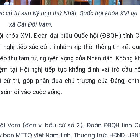
c cử tri sau Kỳ họp thứ Nhất, Quốc hội khóa XVI tại
xã Cái Đôi Vàm.
ội khóa XVI, Đoàn đại biểu Quốc hội (ĐBQH) tỉnh C
 nghị tiếp xúc cử tri nhằm kịp thời thông tin kết qu
tiếp thu tâm tư, nguyện vọng của Nhân dân. Không kh
ệm tại Hội nghị tiếp tục khẳng định vai trò cầu nố
i cử tri, góp phần đưa chủ trương của Đảng, chín
 sớm đi vào cuộc sống.
Đôi Vàm (đơn vị bầu cử số 2), Đoàn ĐBQH tỉnh C
y ban MTTQ Việt Nam tỉnh, Thường trực HĐND, UBN