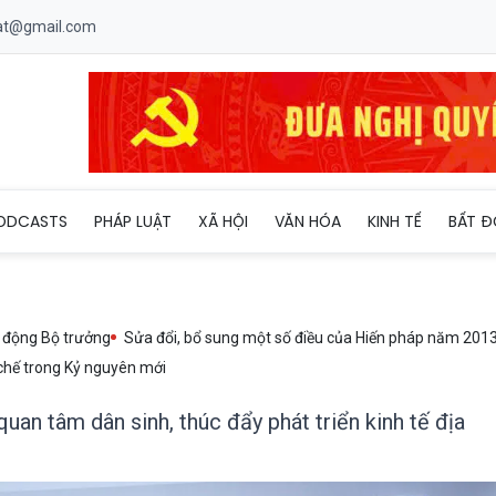
uat@gmail.com
vọng ĐBQH quan tâm dân sinh, thúc đẩy phát triển kinh tế địa ph
ODCASTS
PHÁP LUẬT
XÃ HỘI
VĂN HÓA
KINH TẾ
BẤT Đ
 động Bộ trưởng
Sửa đổi, bổ sung một số điều của Hiến pháp năm 201
chế trong Kỷ nguyên mới
an tâm dân sinh, thúc đẩy phát triển kinh tế địa