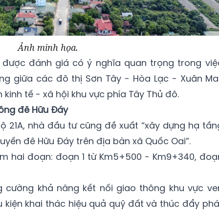
Ảnh minh họa.
được đánh giá có ý nghĩa quan trọng trong việ
ng giữa các đô thị Sơn Tây - Hòa Lạc - Xuân Mai
 kinh tế - xã hội khu vực phía Tây Thủ đô.
hông đê Hữu Đáy
lộ 21A, nhà đầu tư cũng đề xuất “xây dựng hạ tần
tuyến đê Hữu Đáy trên địa bàn xã Quốc Oai”.
 gồm hai đoạn: đoạn 1 từ Km5+500 - Km9+340, đoạ
 cường khả năng kết nối giao thông khu vực ve
u kiện khai thác hiệu quả quỹ đất và thúc đẩy phá