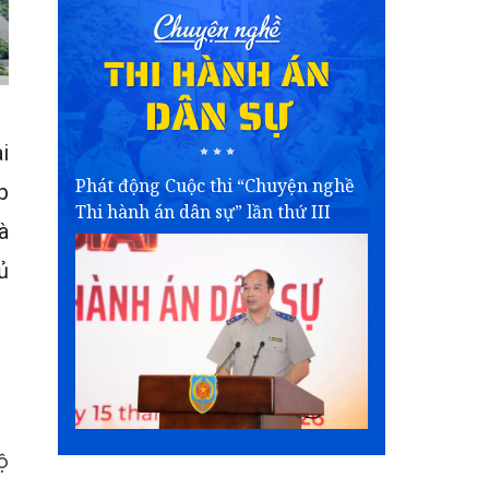
i
Phát động Cuộc thi “Chuyện nghề
p
Thi hành án dân sự” lần thứ III
à
ủ
ộ