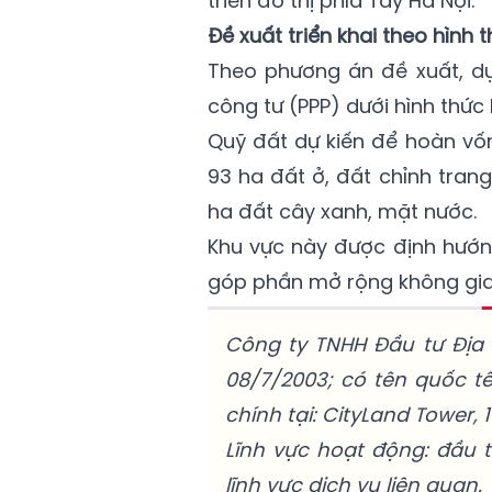
triển đô thị phía Tây Hà Nội.
Đề xuất triển khai theo hình 
Theo phương án đề xuất, dự
công tư (PPP) dưới hình thứ
Quỹ đất dự kiến để hoàn vố
93 ha đất ở, đất chỉnh trang
ha đất cây xanh, mặt nước.
Khu vực này được định hướng 
góp phần mở rộng không gian
Công ty TNHH Đầu tư Địa
08/7/2003; có tên quốc t
chính tại: CityLand Tower, 
Lĩnh vực hoạt động: đầu 
lĩnh vực dịch vụ liên quan.