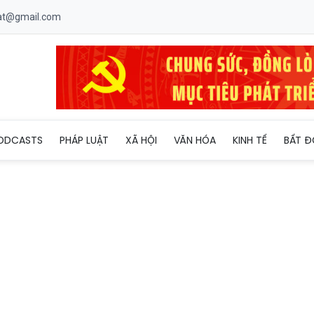
uat@gmail.com
 tư Địa ốc Thành phố đề xuất dự án quan trọng phía Tây Hà Nội
ODCASTS
PHÁP LUẬT
XÃ HỘI
VĂN HÓA
KINH TẾ
BẤT Đ