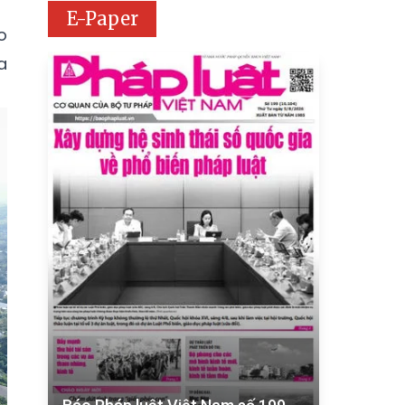
E-Paper
o
a