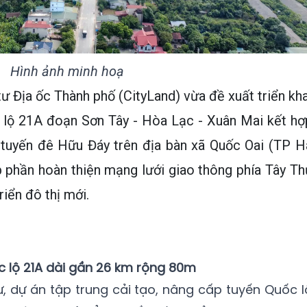
Hình ảnh minh hoạ
 Địa ốc Thành phố (CityLand) vừa đề xuất triển kha
c lộ 21A đoạn Sơn Tây - Hòa Lạc - Xuân Mai kết hợ
 tuyến đê Hữu Đáy trên địa bàn xã Quốc Oai (TP H
 phần hoàn thiện mạng lưới giao thông phía Tây Th
iển đô thị mới.
 lộ 21A dài gần 26 km rộng 80m
, dự án tập trung cải tạo, nâng cấp tuyến Quốc l