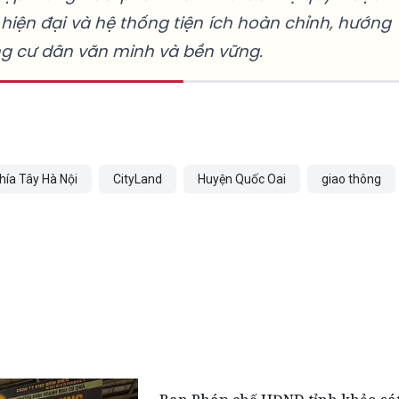
hiện đại và hệ thống tiện ích hoàn chỉnh, hướng
ng cư dân văn minh và bền vững.
phía Tây Hà Nội
CityLand
Huyện Quốc Oai
giao thông