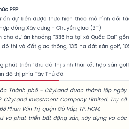
thức PPP
 án dự kiến được thực hiện theo mô hình đối tá
c hợp đồng Xây dựng - Chuyển giao (BT).
n cho dự án khoảng “336 ha tại xã Quốc Oai” gồ
 đô thị và đất giao thông, 135 ha đất sân golf, 10
phát triển “khu đô thị sinh thái kết hợp sân golf
 đô thị phía Tây Thủ đô.
 ốc Thành phố - CityLand được thành lập ngày
ế: CityLand Investment Company Limited. Trụ sở
168 Phan Văn Trị, quận Gò Vấp, TP. HCM.
tư và phát triển bất động sản, xây dựng và các