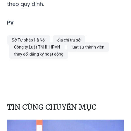
theo quy định.
PV
Sở Tư pháp Hà Nội
địa chỉ trụ sở
Công ty Luật TNHH HPVN
luật sư thành viên
thay đổi đăng ký hoạt động
TIN CÙNG CHUYÊN MỤC