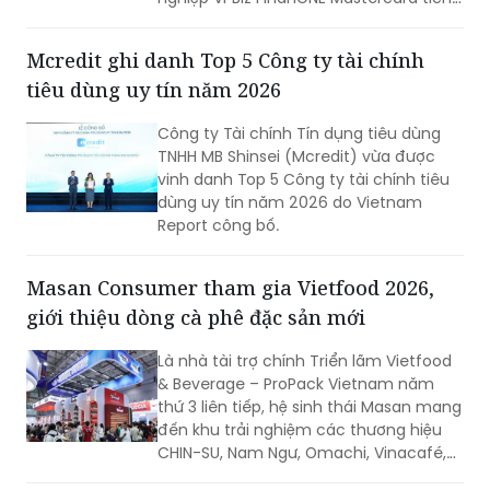
hợp AI không chỉ là một phương thức
thanh toán mà còn là giải pháp giúp
Mcredit ghi danh Top 5 Công ty tài chính
doanh nghiệp rút ngắn quy trình phê
tiêu dùng uy tín năm 2026
duyệt chi tiêu, trao quyền chủ động
cho nhân viên nhưng vẫn kiểm soát
Công ty Tài chính Tín dụng tiêu dùng
chặt chẽ ngân sách và dòng tiền theo
TNHH MB Shinsei (Mcredit) vừa được
thời gian thực.
vinh danh Top 5 Công ty tài chính tiêu
dùng uy tín năm 2026 do Vietnam
Report công bố.
Masan Consumer tham gia Vietfood 2026,
giới thiệu dòng cà phê đặc sản mới
Là nhà tài trợ chính Triển lãm Vietfood
& Beverage – ProPack Vietnam năm
thứ 3 liên tiếp, hệ sinh thái Masan mang
đến khu trải nghiệm các thương hiệu
CHIN-SU, Nam Ngư, Omachi, Vinacafé,
Phở Story, WinEco, trong đó dòng cà