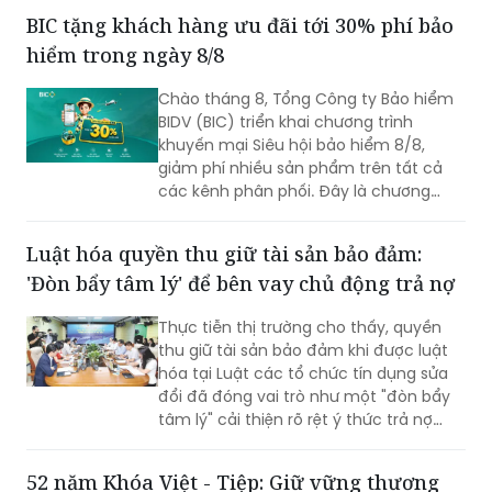
phê Vinacafé Fine Robusta lần đầu xuất
BIC tặng khách hàng ưu đãi tới 30% phí bảo
hiện tại triển lãm. Sự kiện diễn ra từ
hiểm trong ngày 8/8
ngày 6-8/8/2026, tại Trung tâm Hội
chợ & Triển lãm Sài Gòn (SECC).
Chào tháng 8, Tổng Công ty Bảo hiểm
BIDV (BIC) triển khai chương trình
khuyến mại Siêu hội bảo hiểm 8/8,
giảm phí nhiều sản phẩm trên tất cả
các kênh phân phối. Đây là chương
trình ưu đãi có mức giảm phí tốt nhất
của BIC ở trong cùng thời điểm.
Luật hóa quyền thu giữ tài sản bảo đảm:
'Đòn bẩy tâm lý' để bên vay chủ động trả nợ
Thực tiễn thị trường cho thấy, quyền
thu giữ tài sản bảo đảm khi được luật
hóa tại Luật các tổ chức tín dụng sửa
đổi đã đóng vai trò như một "đòn bẩy
tâm lý" cải thiện rõ rệt ý thức trả nợ
của bên vay.
52 năm Khóa Việt - Tiệp: Giữ vững thương