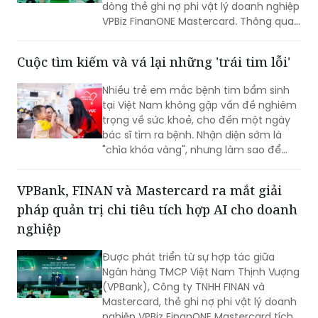
dòng thẻ ghi nợ phi vật lý doanh nghiệp
VPBiz FinanONE Mastercard. Thông qua
giải pháp này, ba đơn vị hướng tới xây
dựng một hệ sinh thái quản trị chi tiêu
Cuộc tìm kiếm và vá lại những 'trái tim lỗi'
hiện đại, nơi doanh nghiệp có thể chủ
động kiểm soát ngân sách, tối ưu dòng
Nhiều trẻ em mắc bệnh tim bẩm sinh
tiền và nâng cao hiệu quả vận hành
tại Việt Nam không gặp vấn đề nghiêm
ngay từ những giao dịch hàng ngày.
trọng về sức khoẻ, cho đến một ngày
bác sĩ tìm ra bệnh. Nhận diện sớm là
"chìa khóa vàng", nhưng làm sao để
chiếc chìa khóa ấy đến tay những gia
đình nghèo ở vùng nông thôn, xa xôi,
VPBank, FINAN và Mastercard ra mắt giải
nơi điều kiện y tế còn thiếu thốn?
pháp quản trị chi tiêu tích hợp AI cho doanh
nghiệp
Được phát triển từ sự hợp tác giữa
Ngân hàng TMCP Việt Nam Thịnh Vượng
(VPBank), Công ty TNHH FINAN và
Mastercard, thẻ ghi nợ phi vật lý doanh
nghiệp VPBiz FinanONE Mastercard tích