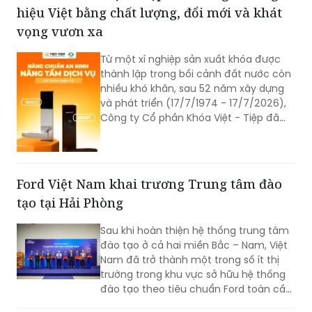
hiệu Việt bằng chất lượng, đổi mới và khát
vọng vươn xa
Từ một xí nghiệp sản xuất khóa được
thành lập trong bối cảnh đất nước còn
nhiều khó khăn, sau 52 năm xây dựng
và phát triển (17/7/1974 - 17/7/2026),
Công ty Cổ phần Khóa Việt - Tiệp đã
trở thành một trong những doanh
nghiệp cơ khí tiêu biểu của Việt Nam.
Hành trình hơn nửa thế kỷ ấy không chỉ
là câu chuyện tăng trưởng của một
Ford Việt Nam khai trương Trung tâm đào
thương hiệu “quốc dân”, mà còn phản
tạo tại Hải Phòng
ánh sự bền bỉ của doanh nghiệp Việt
trong quá trình đổi mới, hội nhập và
Sau khi hoàn thiện hệ thống trung tâm
không ngừng nâng cao năng lực cạnh
đào tạo ở cả hai miền Bắc – Nam, Việt
tranh.
Nam đã trở thành một trong số ít thị
trường trong khu vực sở hữu hệ thống
đào tạo theo tiêu chuẩn Ford toàn cầu,
cùng với Thái Lan, Nam Phi, Úc và