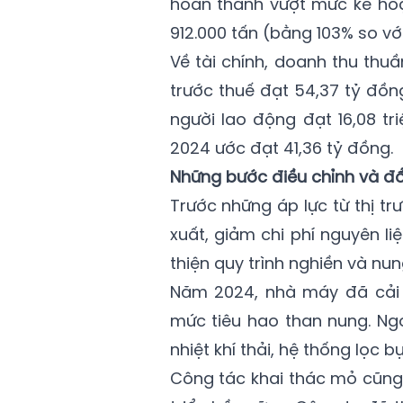
hoàn thành vượt mức kế hoạc
912.000 tấn (bằng 103% so vớ
Về tài chính, doanh thu thu
trước thuế đạt 54,37 tỷ đồng
người lao động đạt 16,08 t
2024 ước đạt 41,36 tỷ đồng.
Những bước điều chỉnh và đổ
Trước những áp lực từ thị t
xuất, giảm chi phí nguyên li
thiện quy trình nghiền và nung
Năm 2024, nhà máy đã cải t
mức tiêu hao than nung. Ng
nhiệt khí thải, hệ thống lọc 
Công tác khai thác mỏ cũng