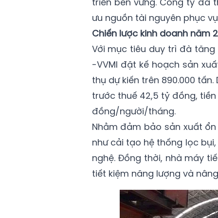
triển bền vững. Công ty đã 
ưu nguồn tài nguyên phục vụ
Chiến lược kinh doanh năm 
Với mục tiêu duy trì đà tăn
-VVMI đặt kế hoạch sản xuất
thụ dự kiến trên 890.000 tấn.
trước thuế 42,5 tỷ đồng, tiền
đồng/người/tháng.
Nhằm đảm bảo sản xuất ổn đ
như cải tạo hệ thống lọc bụ
nghệ. Đồng thời, nhà máy tiếp
tiết kiệm năng lượng và nâng