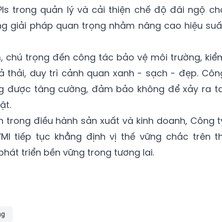
Is trong quản lý và cải thiện chế độ đãi ngộ ch
ng giải pháp quan trọng nhằm nâng cao hiệu suấ
, chú trọng đến công tác bảo vệ môi trường, kiể
xả thải, duy trì cảnh quan xanh - sạch - đẹp. Côn
ng được tăng cường, đảm bảo không để xảy ra ta
ật.
 trong điều hành sản xuất và kinh doanh, Công t
 tiếp tục khẳng định vị thế vững chắc trên th
hát triển bền vững trong tương lai.
ng