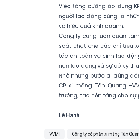
Việc tăng cường áp dụng KP
người lao động cũng là nhữ
và hiệu quả kinh doanh.
Công ty cũng luôn quan tâm
soát chặt chẽ các chỉ tiêu 
tác an toàn vệ sinh lao độ
nạn lao động và sự cố kỹ thu
Nhờ những bước đi đúng đắn
CP xi măng Tân Quang -VVMI
trường, tạo nền tảng cho sự p
Lê Hanh
VVMI
Công ty cổ phần xi măng Tân Qua