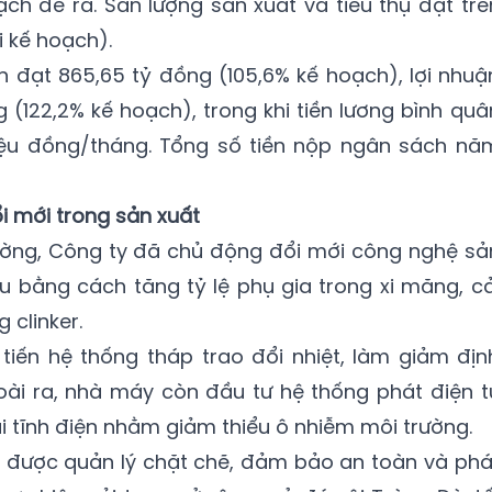
h đề ra. Sản lượng sản xuất và tiêu thụ đạt trê
i kế hoạch).
ần đạt 865,65 tỷ đồng (105,6% kế hoạch), lợi nhuậ
 (122,2% kế hoạch), trong khi tiền lương bình quâ
riệu đồng/tháng. Tổng số tiền nộp ngân sách nă
i mới trong sản xuất
rường, Công ty đã chủ động đổi mới công nghệ sả
ệu bằng cách tăng tỷ lệ phụ gia trong xi măng, cả
 clinker.
iến hệ thống tháp trao đổi nhiệt, làm giảm địn
oài ra, nhà máy còn đầu tư hệ thống phát điện t
bụi tĩnh điện nhằm giảm thiểu ô nhiễm môi trường.
 được quản lý chặt chẽ, đảm bảo an toàn và phá