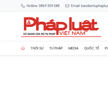
Hotline: 0869 359 588
Email: baodientuphapl
Trang chủ Công ty CP xi măn
THỜI SỰ
TƯ PHÁP
MEDIA
QUỐC TẾ
P