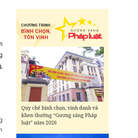
n
g
,
Quy chế bình chọn, vinh danh và
khen thưởng “Gương sáng Pháp
g
luật” năm 2026
n