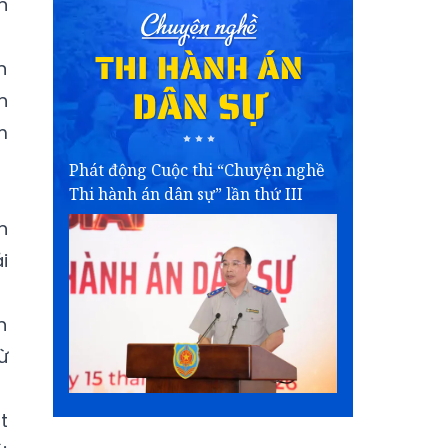
n
n
n
m
Phát động Cuộc thi “Chuyện nghề
Thi hành án dân sự” lần thứ III
n
i
h
ừ
t