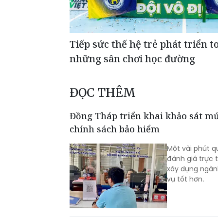
Tiếp sức thế hệ trẻ phát triển 
những sân chơi học đường
ĐỌC THÊM
Đồng Tháp triển khai khảo sát mứ
chính sách bảo hiểm
Một vài phút q
đánh giá trực 
xây dựng ngành
vụ tốt hơn.