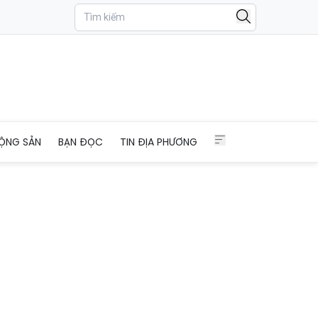
ỘNG SẢN
BẠN ĐỌC
TIN ĐỊA PHƯƠNG