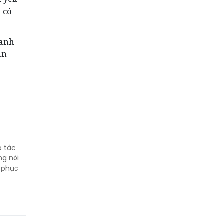
 có
oanh
án
o tác
ng nói
à phục