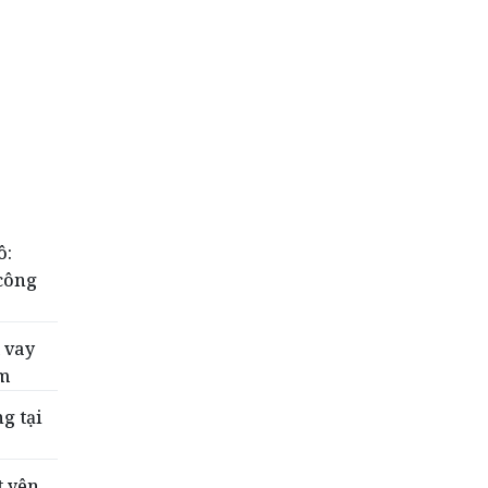
ô:
 công
 vay
ăm
g tại
t yên