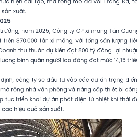
thực hiện cải tạo, mở rộng mỏ đá vôi Tràng Đà, tố
 sản xuất.
2025
g trưởng, năm 2025, Công ty CP xi măng Tân Quan
 trên 870.000 tấn xi măng, với tổng sản lượng tiê
 Doanh thu thuần dự kiến đạt 800 tỷ đồng, lợi nhuậ
 lương bình quân người lao động đạt mức 14,15 triệ
ịnh, công ty sẽ đầu tư vào các dự án trọng điể
i, mở rộng nhà văn phòng và nâng cấp thiết bị côn
 tục triển khai dự án phát điện từ nhiệt khí thải đ
 cao hiệu quả sản xuất.