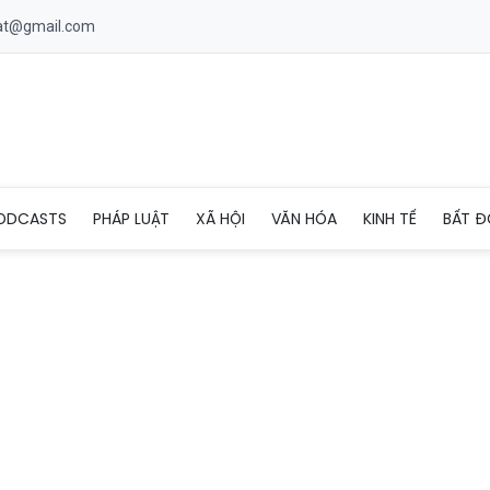
uat@gmail.com
g Tân Quang: Vượt qua khó khăn, khẳng định vị thế
ODCASTS
PHÁP LUẬT
XÃ HỘI
VĂN HÓA
KINH TẾ
BẤT Đ