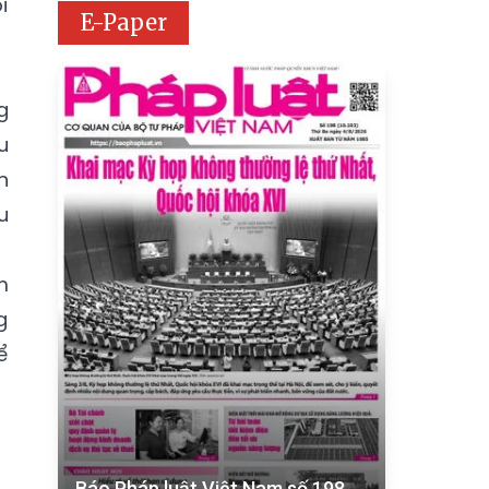
i
E-Paper
g
u
n
u
m
g
ể
Báo Pháp luật Việt Nam số 198