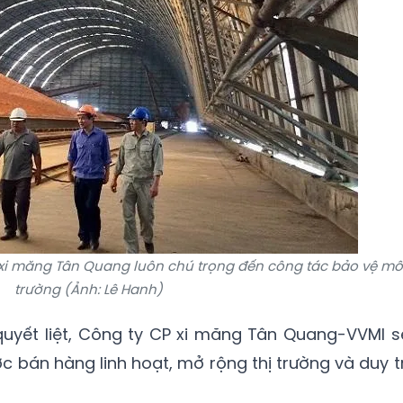
P xi măng Tân Quang luôn chú trọng đến công tác bảo vệ mô
trường (Ảnh: Lê Hanh)
quyết liệt, Công ty CP xi măng Tân Quang-VVMI s
c bán hàng linh hoạt, mở rộng thị trường và duy tr