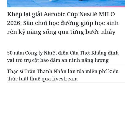
Khép lại giải Aerobic Cúp Nestlé MILO
2026: Sân chơi học đường giúp học sinh
rèn kỹ năng sống qua từng bước nhảy
50 năm Công ty Nhiệt điện Cần Thơ: Khẳng định
vai trò trụ cột bảo đảm an ninh năng lượng
Thạc sĩ Trần Thanh Nhàn lan tỏa miễn phí kiến
thức luật thuế qua livestream
Giải mã bộ 3 trụ cột giúp TPBank liên tục trụ vững
Top 10 Ngân hàng tư nhân uy tín
EVNHCMC kỷ niệm 50 năm thành lập và đón nhận
Huân chương Lao động Hạng 3
OPES thăng hạng trong Top 10 Công ty bảo hiểm