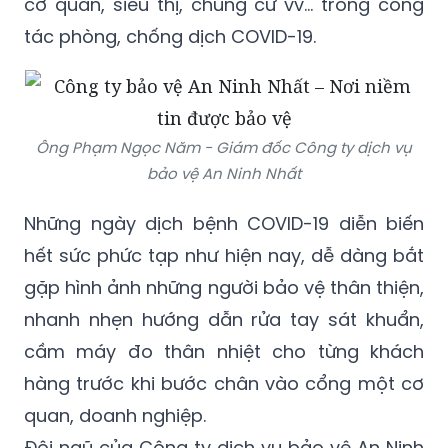
toàn xã hội, lực lượng bảo vệ còn tích cực hỗ
trợ đắc lực cho lực lượng y tế, doanh nghiệp,
cơ quan, siêu thị, chung cư vv… trong công
tác phòng, chống dịch COVID-19.
Ông Phạm Ngọc Năm - Giám đốc Công ty dịch vụ
bảo vệ An Ninh Nhất
Những ngày dịch bệnh COVID-19 diễn biến
hết sức phức tạp như hiện nay, dễ dàng bắt
gặp hình ảnh những người bảo vệ thân thiện,
nhanh nhẹn hướng dẫn rửa tay sát khuẩn,
cầm máy đo thân nhiệt cho từng khách