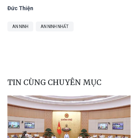
Email: anninhnhathn@gmail.com
Đức Thiện
AN NINH
AN NINH NHẤT
TIN CÙNG CHUYÊN MỤC