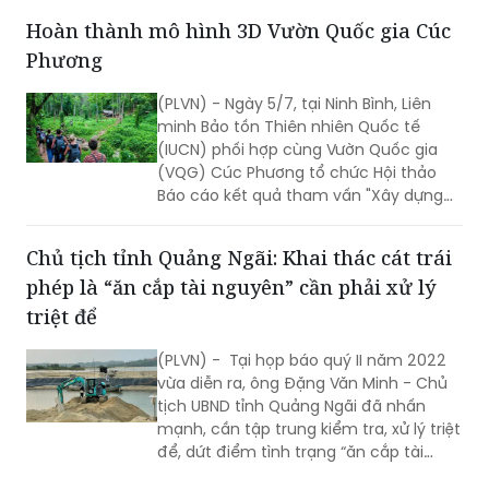
đến tất cả các lĩnh vực của đời sống
kinh tế, xã hội, mở ra nhiều cơ hội, tạo
điều kiện để các địa phương nắm bắt,
bứt phá vươn lên.
Hoàn thành mô hình 3D Vườn Quốc gia Cúc
Phương
(PLVN) - Ngày 5/7, tại Ninh Bình, Liên
minh Bảo tồn Thiên nhiên Quốc tế
(IUCN) phối hợp cùng Vườn Quốc gia
(VQG) Cúc Phương tổ chức Hội thảo
Báo cáo kết quả tham vấn "Xây dựng
mô hình 3D có sự tham gia của cộng
đồng tại VQG Cúc Phương".
Chủ tịch tỉnh Quảng Ngãi: Khai thác cát trái
phép là “ăn cắp tài nguyên” cần phải xử lý
triệt để
(PLVN) - Tại họp báo quý II năm 2022
vừa diễn ra, ông Đặng Văn Minh - Chủ
tịch UBND tỉnh Quảng Ngãi đã nhấn