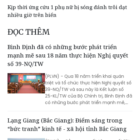
KLB và Feliz Homes tìm thấy chủ nhân xe
Mercedes chương trình tri ân
Kịp thời ứng cứu 1 phụ nữ bị sóng đánh trôi dạt
nhiều giờ trên biển
ĐỌC THÊM
Bình Định đã có những bước phát triển
mạnh mẽ sau 18 năm thực hiện Nghị quyết
số 39-NQ/TW
(PLVN) - Qua 18 năm triển khai quán
triệt và tổ chức thực hiện Nghị quyết số
39-NQ/TW và sau này là Kết luận số
25-KL/TW của Bộ Chính trị, Bình Định đã
có những bước phát triển mạnh mẽ,
trở thành địa phương phát triển khá
trong khu vực miền Trung với quy mô