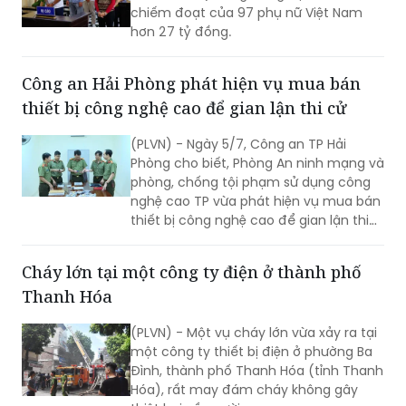
(PLVN) - Bị cáo Uchechekwu Ezechiedo
(SN 1977, quốc tịch: Nigieria, ngụ tại TP
Hồ Chí Minh) cùng đồng bọn đã lừa
chiếm đoạt của 97 phụ nữ Việt Nam
hơn 27 tỷ đồng.
Công an Hải Phòng phát hiện vụ mua bán
thiết bị công nghệ cao để gian lận thi cử
(PLVN) - Ngày 5/7, Công an TP Hải
Phòng cho biết, Phòng An ninh mạng và
phòng, chống tội phạm sử dụng công
nghệ cao TP vừa phát hiện vụ mua bán
thiết bị công nghệ cao để gian lận thi
cử.
Cháy lớn tại một công ty điện ở thành phố
Thanh Hóa
(PLVN) - Một vụ cháy lớn vừa xảy ra tại