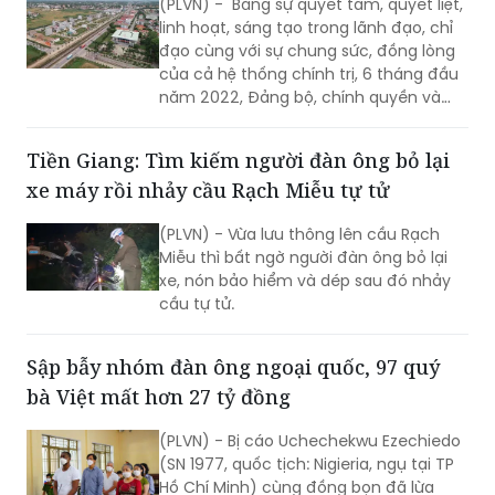
Lạng Giang (Bắc Giang): Điểm sáng trong
kinh tế không ngừng mở rộng.
“bức tranh” kinh tế - xã hội tỉnh Bắc Giang
(PLVN) - Bằng sự quyết tâm, quyết liệt,
linh hoạt, sáng tạo trong lãnh đạo, chỉ
đạo cùng với sự chung sức, đồng lòng
của cả hệ thống chính trị, 6 tháng đầu
năm 2022, Đảng bộ, chính quyền và
nhân dân huyện Lạng Giang (tỉnh Bắc
Giang) đã đoàn kết, đồng lòng thực
Tiền Giang: Tìm kiếm người đàn ông bỏ lại
hiện tốt “mục tiêu kép”; vừa triển khai
xe máy rồi nhảy cầu Rạch Miễu tự tử
quyết liệt các biện pháp phòng, chống
dịch vừa phát triển kinh tế, nâng cao
(PLVN) - Vừa lưu thông lên cầu Rạch
đời sống cho bà con nhân dân.
Miễu thì bất ngờ người đàn ông bỏ lại
xe, nón bảo hiểm và dép sau đó nhảy
cầu tự tử.
Sập bẫy nhóm đàn ông ngoại quốc, 97 quý
bà Việt mất hơn 27 tỷ đồng