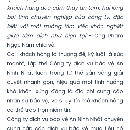
Ecoba, Pandora, Ho Guom Group, Học viện
quản lý giáo dục NAEM, H&M,...hầu hết
khách hàng đều cảm thấy an tâm, hài lòng
bởi tính chuyên nghiệp của công ty, đặc
biệt với môi trường làm việc khắc nghiệt
giữa tâm dịch như hiện tại”-
Ông Phạm
Ngọc Năm chia sẻ.
Coi “khách hàng là thượng đế, kỷ luật là sức
mạnh”, tập thể Công ty dịch vụ bảo vệ An
Ninh Nhất luôn trong tư thế sẵn sàng giải
quyết nhanh gọn, hiệu quả mọi tình huống
khó khăn, xứng đáng là địa chỉ cung cấp
nhân sự bảo vệ, vệ sĩ uy tín mà khách hàng
có thể trao trọn niềm tin.