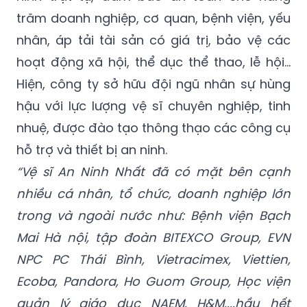
lượng An Ninh Nhất đã thực hiện bảo vệ an
ninh trật tự, đảm bảo an toàn cho hàng
trăm doanh nghiệp, cơ quan, bệnh viện, yếu
nhân, áp tải tài sản có giá trị, bảo vệ các
hoạt động xã hội, thể dục thể thao, lễ hội…
Hiện, công ty sở hữu đội ngũ nhân sự hùng
hậu với lực lượng vệ sĩ chuyên nghiệp, tinh
nhuệ, được đào tạo thông thạo các công cụ
hỗ trợ và thiết bị an ninh.
“Vệ sĩ An Ninh Nhất đã có mặt bên cạnh
nhiều cá nhân, tổ chức, doanh nghiệp lớn
trong và ngoài nước như: Bệnh viện Bạch
Mai Hà nội, tập đoàn BITEXCO Group, EVN
NPC PC Thái Bình, Vietracimex, Viettien,