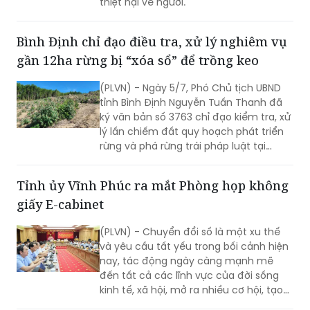
một công ty thiết bị điện ở phường Ba
Đình, thành phố Thanh Hóa (tỉnh Thanh
Hóa), rất may đám cháy không gây
thiệt hại về người.
Bình Định chỉ đạo điều tra, xử lý nghiêm vụ
gần 12ha rừng bị “xóa sổ” để trồng keo
(PLVN) - Ngày 5/7, Phó Chủ tịch UBND
tỉnh Bình Định Nguyễn Tuấn Thanh đã
ký văn bản số 3763 chỉ đạo kiểm tra, xử
lý lấn chiếm đất quy hoạch phát triển
rừng và phá rừng trái pháp luật tại
khoảnh 2a, tiểu khu 208 (thuộc xã Mỹ
Hiệp, huyện Phù Mỹ).
Tỉnh ủy Vĩnh Phúc ra mắt Phòng họp không
giấy E-cabinet
(PLVN) - Chuyển đổi số là một xu thế
và yêu cầu tất yếu trong bối cảnh hiện
nay, tác động ngày càng mạnh mẽ