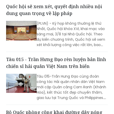
công tác lập pháp, công tác nhân sự
Quốc hội sẽ xem xét, quyết định nhiều nội
và các vấn đề thuộc thẩm quyền của
dung quan trọng về lập pháp
QH. Việc các cơ quan của QH và Chính
phủ khẩn trương hoàn tất công tác
(PLVN) - Kỳ họp không thường lệ thứ
chuẩn bị cho thấy quyết tâm đưa các
Nhất, Quốc hội khóa XVI, khai mạc vào
chủ trương của Đảng nhanh chóng đi
sáng mai, 3/8 tại Nhà Quốc hội. Theo
vào cuộc sống thông qua những quyết
dự kiến chương trình, Quốc hội sẽ xem
sách kịp thời của QH.
xét khối lượng công việc rất lớn, bao
gồm dự kiến biểu quyết thông qua
nhiều dự án luật quan trọng...
Tàu 015 - Trần Hưng Đạo rèn luyện bản lĩnh
chiến sĩ hải quân Việt Nam trên biển
Tàu 015-Trần Hưng Đạo cùng đoàn
công tác Hải quân nhân dân Việt Nam
mới cập Quân cảng Cam Ranh (Khánh
Hòa), kết thúc tốt đẹp chuyến thăm,
giao lưu tại Trung Quốc và Philippines.
Trong điều kiện hoạt động liên tục trên
biển, tàu đã duy trì nghiêm các chế độ
Bộ Quốc phòng công khai đường dây nóng
trực sẵn sàng chiến đấu, trực canh, đi