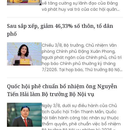
về tăng cường sự lãnh đạo của Đảng
và phát huy vai trò của các hội quần
chúng trong giai đoạn phát triển mới
(Chỉ thị số 11-CT/TW)
Sau sắp xếp, giảm 46,33% số thôn, tổ dân
phố
Chiều 3/8, Bộ trưởng, Chủ nhiệm Văn
phòng Chính phủ Đặng Xuân Phong,
Người phát ngôn của Chính phủ, chủ trì
họp báo Chính phủ thường kỳ tháng
7/2026. Tại họp báo, Thứ trưởng Bộ Nội
vụ Nguyễn Thị Hà đã thông tin về kết
quả sắp xếp các thôn, tổ dân phố trên
Quốc hội phê chuẩn bổ nhiệm ông Nguyễn
toàn quốc.
Tiến Hải làm Bộ trưởng Bộ Nội vụ
Ngày 3/8, dưới sự điều hành của Chủ
tịch Quốc hội Trần Thanh Mẫn, Quốc
hội tiến hành công tác nhân sự thuộc
thẩm quyền, phê chuẩn việc bổ nhiệm
Bộ trưởng Bộ Nội vụ nhiệm kỳ 2026 -