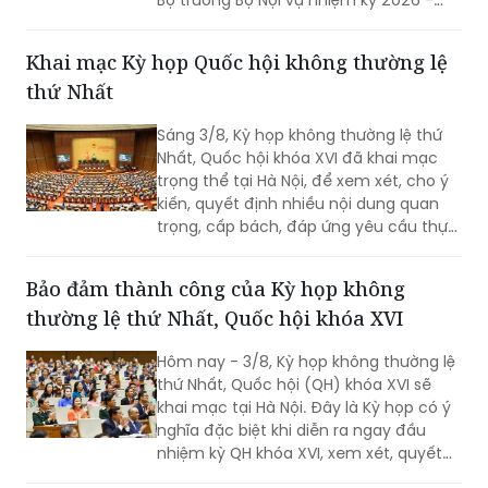
2031 đối với ông Nguyễn Tiến Hải, Ủy
viên Ban Chấp hành Trung ương Đảng,
Khai mạc Kỳ họp Quốc hội không thường lệ
quyền Bộ trưởng Bộ Nội vụ.
thứ Nhất
Sáng 3/8, Kỳ họp không thường lệ thứ
Nhất, Quốc hội khóa XVI đã khai mạc
trọng thể tại Hà Nội, để xem xét, cho ý
kiến, quyết định nhiều nội dung quan
trọng, cấp bách, đáp ứng yêu cầu thực
tiễn, vì sự phát triển nhanh, bền vững
của đất nước.
Bảo đảm thành công của Kỳ họp không
thường lệ thứ Nhất, Quốc hội khóa XVI
Hôm nay - 3/8, Kỳ họp không thường lệ
thứ Nhất, Quốc hội (QH) khóa XVI sẽ
khai mạc tại Hà Nội. Đây là Kỳ họp có ý
nghĩa đặc biệt khi diễn ra ngay đầu
nhiệm kỳ QH khóa XVI, xem xét, quyết
định nhiều nội dung quan trọng về