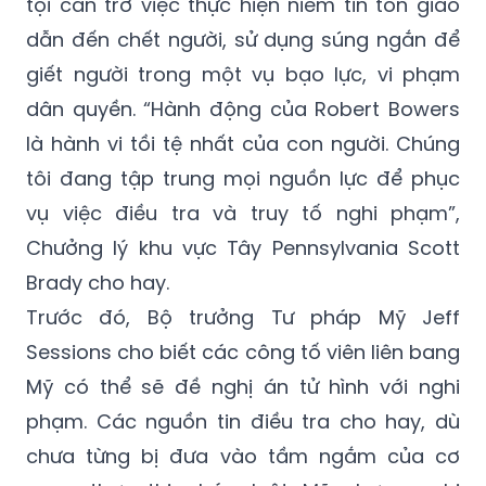
Các công tố viên liên bang Mỹ đã khởi tố
nghi phạm về 29 tội danh hình sự, bao gồm
tội cản trở việc thực hiện niềm tin tôn giáo
dẫn đến chết người, sử dụng súng ngắn để
giết người trong một vụ bạo lực, vi phạm
dân quyền. “Hành động của Robert Bowers
là hành vi tồi tệ nhất của con người. Chúng
tôi đang tập trung mọi nguồn lực để phục
vụ việc điều tra và truy tố nghi phạm”,
Chưởng lý khu vực Tây Pennsylvania Scott
Brady cho hay.
Trước đó, Bộ trưởng Tư pháp Mỹ Jeff
Sessions cho biết các công tố viên liên bang
Mỹ có thể sẽ đề nghị án tử hình với nghi