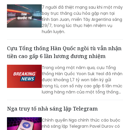
Rơi trực thăng ở Argentina, 7 người thiệt
mạng
7 người đã thiệt mạng sau khi một máy
bay trực thăng cứu hỏa gặp nạn tại
tỉnh San Juan, miền Tây Argentina sáng
29/7, trong lúc thực hiện nhiệm vụ
huấn luyện.
Cựu Tổng thống Hàn Quốc ngồi tù vẫn nhận
tiền cao gấp 6 lần lương đương nhiệm
Trong vòng một năm qua, cựu Tổng
thống Hàn Quốc Yoon Suk Yeol đã nhận
được khoảng 1,7 tỷ won tiền ký gửi
trong tù, con số này cao gấp 6 lần mức
lương hàng năm của một tổng thống
đương nhiệm. Không những vậy, cựu Đệ
nhất phu nhân Kim Keon-hee cũng ghi
Nga truy tố nhà sáng lập Telegram