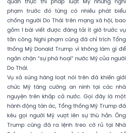
phạm. Các nguồn tin điều tra cho hay, dù
chưa từng bị đưa vào tầm ngắm của cơ
quan thực thi pháp luật Mỹ nhưng nghi
phạm trước đó từng có nhiều phát biểu
chống người Do Thái trên mạng xã hội, bao
gồm 1 bài viết được đăng tải ít giờ trước vụ
tấn công. Nghi phạm cũng đã chỉ trích Tổng
thống Mỹ Donald Trump vì không làm gì để
ngăn chặn “sự phá hoại” nước Mỹ của người
Do Thái.
Vụ xả súng hàng loạt nói trên đã khiến giới
chức Mỹ tăng cường an ninh tại các nhà
nguyện trên khắp cả nước. Gọi đây là một
hành động tàn ác, Tổng thống Mỹ Trump đã