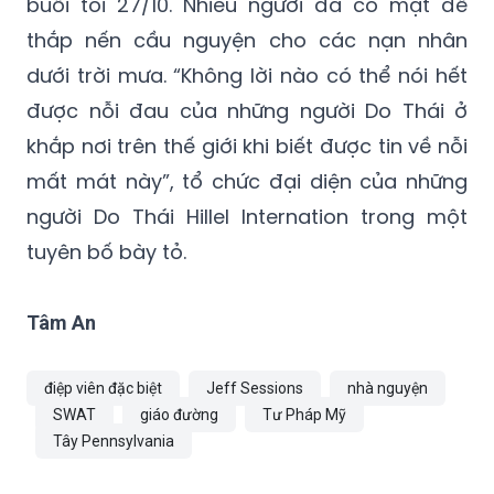
Một lễ cầu nguyện cho các nạn nhân đã
được tổ chức tại thành phố Pittsburgh vào
buổi tối 27/10. Nhiều người đã có mặt để
thắp nến cầu nguyện cho các nạn nhân
dưới trời mưa. “Không lời nào có thể nói hết
được nỗi đau của những người Do Thái ở
khắp nơi trên thế giới khi biết được tin về nỗi
mất mát này”, tổ chức đại diện của những
người Do Thái Hillel Internation trong một
tuyên bố bày tỏ.
Tâm An
điệp viên đặc biệt
Jeff Sessions
nhà nguyện
SWAT
giáo đường
Tư Pháp Mỹ