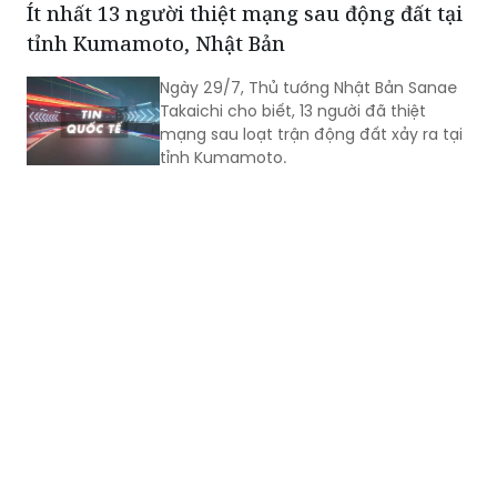
thông tin từ Tổng Lãnh sự quán Việt
Nam tại Fukuoka, cho đến nay có 1
công dân Việt Nam thiệt mạng và một
số công dân Việt Nam bị thương trong
Ít nhất 13 người thiệt mạng sau động đất tại
trận động đất.
tỉnh Kumamoto, Nhật Bản
Ngày 29/7, Thủ tướng Nhật Bản Sanae
Takaichi cho biết, 13 người đã thiệt
mạng sau loạt trận động đất xảy ra tại
tỉnh Kumamoto.