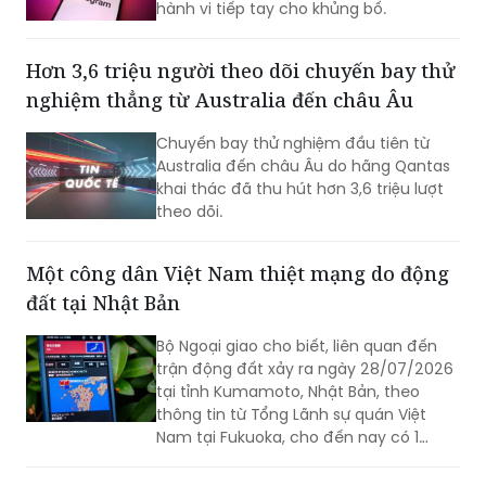
nhận mức tiền ký gửi lên tới khoảng 170
triệu won, trở thành phạm nhân nhận
Chính quyền Nga chính thức cáo buộc
được nhiều tiền nhất tại Trại tạm giam
nhà sáng lập Telegram Pavel Durov có
miền Nam Seoul.
hành vi tiếp tay cho khủng bố.
Hơn 3,6 triệu người theo dõi chuyến bay thử
nghiệm thẳng từ Australia đến châu Âu
Chuyến bay thử nghiệm đầu tiên từ
Australia đến châu Âu do hãng Qantas
khai thác đã thu hút hơn 3,6 triệu lượt
theo dõi.
Một công dân Việt Nam thiệt mạng do động
đất tại Nhật Bản
Bộ Ngoại giao cho biết, liên quan đến
trận động đất xảy ra ngày 28/07/2026
tại tỉnh Kumamoto, Nhật Bản, theo