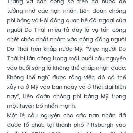
kêu gọi người Mỹ vượt lên sự thù hằn. Ông
Trump cũng đã ra lệnh treo cờ rủ tại Nhà
Trắng và các công sở trên cả nước để
tưởng nhớ các nạn nhân. Liên đoàn chống
phỉ báng và Hội đồng quan hệ đối ngoại của
người Do Thái miêu tả đây là vụ tấn công
chết chóc nhất nhằm vào cộng đồng người
Do Thái trên khắp nước Mỹ. “Việc người Do
Thái bị tấn công trong một buổi cầu nguyện
vào buổi sáng là không thể chấp nhận được.
Không thể nghĩ được rằng việc đó có thể
xảy ra ở Mỹ vào ban ngày và ở thời đại hiện
nay”, Liên đoàn chống phỉ báng Mỹ trong
một tuyên bố nhấn mạnh.