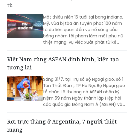
việc sau khi tốt nghiệp.
Thiếu niên 15 tuổi tại Mỹ bị kết án 100 năm
tù
Một thiếu niên 15 tuổi tại bang Indiana,
Mỹ, vừa bị tòa án tuyên phạt 100 năm
tù do liên quan đến vụ nổ súng của
băng nhóm tội phạm làm một phụ nữ
thiệt mạng. Vụ việc xuất phát từ kế
hoạch ám sát bất thành một nhân
chứng, khiến một nạn nhân không liên
Việt Nam cùng ASEAN định hình, kiến tạo
quan tử vong và hai người khác bị
tương lai
thương.
Sáng 31/7, tại Trụ sở Bộ Ngoại giao, số 1
Tôn Thất Đàm, TP Hà Nội, Bộ Ngoại giao
tổ chức Lễ thượng cờ ASEAN nhân kỷ
niệm 59 năm Ngày thành lập Hiệp hội
các quốc gia Đông Nam Á (ASEAN) và
31 năm Việt Nam tham gia ASEAN.