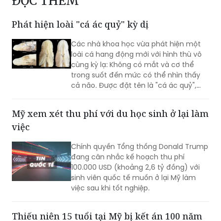
mạng ở Ấn Độ
ĐỌC THÊM
Phát hiện loài "cá ác quỷ" kỳ dị
Các nhà khoa học vừa phát hiện một
loài cá hang động mới với hình thù vô
cùng kỳ lạ: Không có mắt và cơ thể
trong suốt đến mức có thể nhìn thấy
cả não. Được đặt tên là "cá ác quỷ",
sinh vật này được các chuyên gia đánh
giá có thể là một trong những loài cá
Mỹ xem xét thu phí với du học sinh ở lại làm
hiếm nhất trên thế giới hiện nay.
việc
Chính quyền Tổng thống Donald Trump
đang cân nhắc kế hoạch thu phí
100.000 USD (khoảng 2,6 tỷ đồng) với
sinh viên quốc tế muốn ở lại Mỹ làm