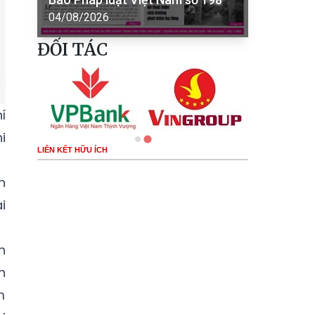
04/08/2026
ĐỐI TÁC
í
i
LIÊN KẾT HỮU ÍCH
n
i
n
n
m