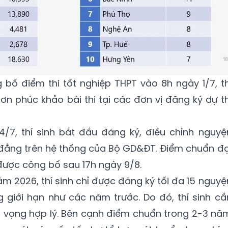
 bố điểm thi tốt nghiệp THPT vào 8h ngày 1/7, th
ơn phúc khảo bài thi tại các đơn vị đăng ký dự th
4/7, thí sinh bắt đầu đăng ký, điều chỉnh nguyệ
 đẳng trên hệ thống của Bộ GD&ĐT. Điểm chuẩn đạ
được công bố sau 17h ngày 9/8.
m 2026, thí sinh chỉ được đăng ký tối đa 15 nguyệ
g giới hạn như các năm trước. Do đó, thí sinh cầ
 vọng hợp lý. Bên cạnh điểm chuẩn trong 2-3 nă