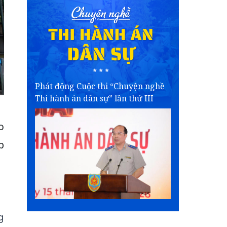
Phát động Cuộc thi “Chuyện nghề
Thi hành án dân sự” lần thứ III
o
p
g