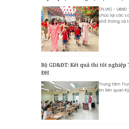
(PLVN) - UBND 
chức lại các c
phổ thông và t
Bộ GD&ĐT: Kết quả thi tốt nghiệp
ĐH
Trung tâm Tru
tin liên quan K