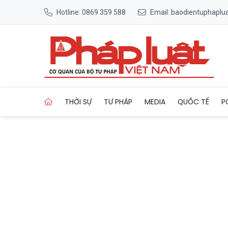
Hotline: 0869 359 588
Email: baodientuphapl
Trang chủ Công bố điểm thi
THỜI SỰ
TƯ PHÁP
MEDIA
QUỐC TẾ
P