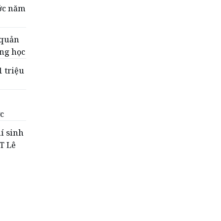
ước năm
 quản
ờng học
1 triệu
c
hí sinh
PT Lê