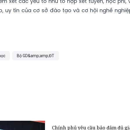
em xét các yếu tố như tổ hợp xét tuyển, học phí, v
ạo, uy tín của cơ sở đào tạo và cơ hội nghề nghiệ
học
Bộ GD&amp;amp;ĐT
Chính phủ yêu cầu bảo đảm đủ gi