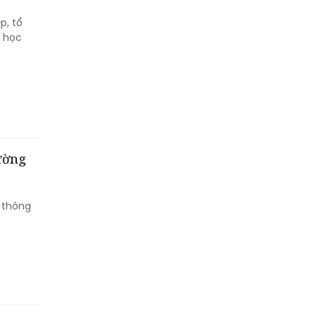
p, tổ
g học
ường
 thông