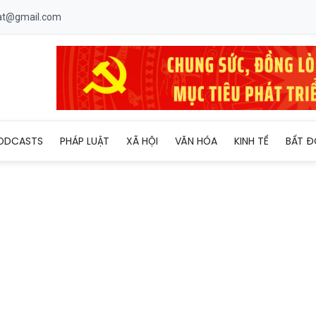
uat@gmail.com
 tốt nghiệp THPT 2026: Ninh Bình dẫn đầu phổ điểm, Hà Nội giữ 
ODCASTS
PHÁP LUẬT
XÃ HỘI
VĂN HÓA
KINH TẾ
BẤT Đ