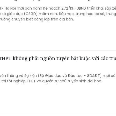
TP Hà Nội mới ban hành Kế hoạch 272/KH-UBND triển khai sắp xế
ơ sở giáo dục (CSGD) mầm non, tiểu học, trung học cơ sở, trun
rường chuyên biệt công lập trên địa bàn.
 THPT không phải nguồn tuyển bắt buộc với các tr
yền thông và Sự kiện (Bộ Giáo dục và Đào tạo - GD&ĐT) mới có
ỳ thi tốt nghiệp THPT và quyền tự chủ tuyển sinh đại học.