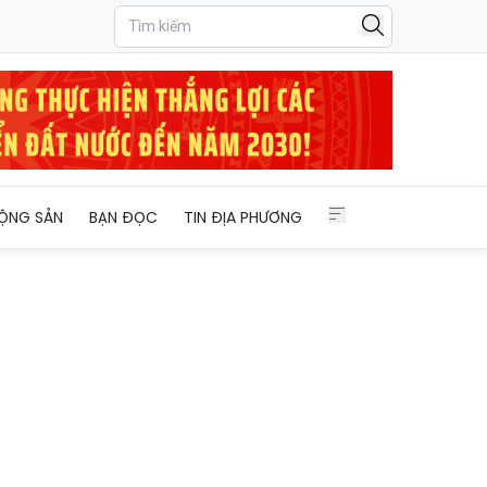
“ngôi vương” điểm 10 Toán
ỘNG SẢN
BẠN ĐỌC
TIN ĐỊA PHƯƠNG