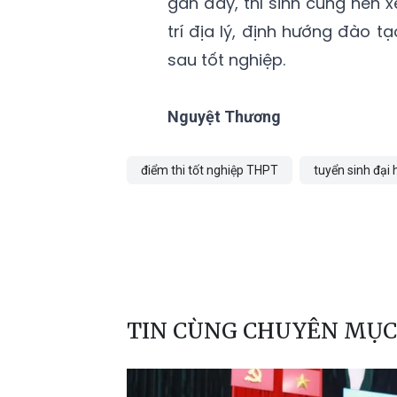
gần đây, thí sinh cũng nên x
trí địa lý, định hướng đào t
sau tốt nghiệp.
Nguyệt Thương
điểm thi tốt nghiệp THPT
tuyển sinh đại 
TIN CÙNG CHUYÊN MỤC