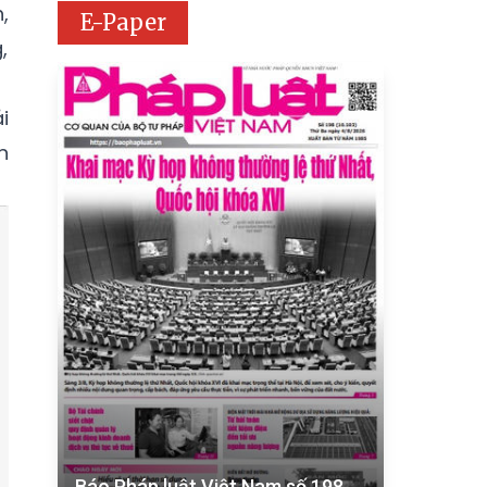
,
E-Paper
,
i
n
Báo Pháp luật Việt Nam số 198