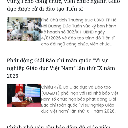
vùng I cho công chức, viên chức ngành Giáo
quan đến các vi phạm tại điểm thi...
dục được cử đi đào tạo Tiến sĩ
Phó Chủ tịch Thường trực UBND TP Hà
Nội Dương Đức Tuấn vừa ký ban hành
Kế hoạch số 302/KH-UBND ngày
4/8/2026 về đào tạo trình độ Tiến sĩ
cho đội ngũ công chức, viên chức
ngành Giáo dục và Đào tạo Hà Nội
thuộc lĩnh vực khoa học cơ bản, kỹ
Phát động Giải Báo chí toàn quốc “Vì sự
thuật và công nghệ làm nòng cốt
nghiệp Giáo dục Việt Nam” lần thứ IX năm
chuyên môn cho các trường chuyên,
trường chất lượng cao và Trường Đại
2026
học Thủ đô Hà Nội.
Chiều 4/8, Bộ Giáo dục và Đào tạo
(GD&ĐT) phối hợp với Hội Nhà báo Việt
Nam tổ chức họp báo phát động Giải
Báo chí toàn quốc "Vì sự nghiệp Giáo
dục Việt Nam" lần thứ IX - năm 2026.
Chính phủ yêu cầu bảo đảm đủ giáo viên,