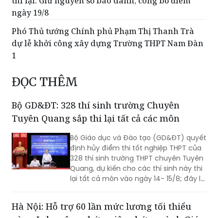
thi lại: Giữ nguyên số báo danh, công bố điểm
ngày 19/8
Phó Thủ tướng Chính phủ Phạm Thị Thanh Trà
dự lễ khởi công xây dựng Trường THPT Nam Đàn
1
ĐỌC THÊM
Bộ GD&ĐT: 328 thí sinh trường Chuyên
Tuyên Quang sắp thi lại tất cả các môn
Bộ Giáo dục và Đào tạo (GD&ĐT) quyết
định hủy điểm thi tốt nghiệp THPT của
328 thí sinh trường THPT chuyên Tuyên
Quang, dự kiến cho các thí sinh này thi
lại tất cả môn vào ngày 14- 15/8; đây là
một trong những phương án tốt nhất
để các em chứng minh năng lực của
Hà Nội: Hỗ trợ 60 lần mức lương tối thiểu
mình. Đại diện Bộ Công an thông tin liên