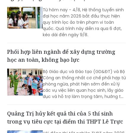
Từ hôm nay - 4/8, Hệ thống tuyển sinh
đại học năm 2026 bắt đầu thực hiện
quy trình lọc ảo trên phạm vi toàn
quốc. Quá trình này diễn ra qua 6 đợt,
kéo dài đến ngày 9/8.
Phối hợp liên ngành để xây dựng trường
học an toàn, không bạo lực
Bộ Giáo dục và Đào tạo (GD&ĐT) và Bộ
Công an thống nhất cơ chế phối hợp từ
phòng ngừa, phát hiện sớm đến xử lý
các vụ việc liên quan học sinh, lấy giáo
dục và hỗ trợ làm trọng tâm, hướng tới
xây dựng môi trường học đường an
toàn, lành mạnh.
Quảng Trị hủy kết quả thi của 5 thí sinh
trong vụ tiêu cực tại điểm thi THPT Lê Trực