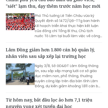
"siết" lạm thu, dạy thêm trước năm học mới
Phó Thủ tướng Lê Tiến Châu vừa ký
Quyết định số 1472/QĐ-TTg ban hành
Kế hoạch triển khai thực hiện kết luận
của đồng chí Tổng Bí thư, Chủ tịch
nước Tô Lâm tại buổi làm việc về công
tác chuẩn bị năm học 2026 - 2027 và
tình hình triển khai thực hiện Nghị quyết
Lâm Đồng giảm hơn 1.800 cán bộ quản lý,
số 71-NQ/TW của Bộ Chính trị về đột
nhân viên sau sắp xếp lại trường học
phá phát triển giáo dục và đào tạo (Kế
hoạch).
Ngày 3/8, Sở GD&ĐT Lâm Đồng thông
tin, sau sắp xếp mạng lưới cơ sở giáo
dục mầm non, phổ thông, thường
xuyên công lập trên địa bàn tỉnh Lâm
Đồng, dự kiến giảm khoảng 1.811 cán bộ
quản lý và nhân viên, trong đó 1.067
cán bộ quản lý và 744 nhân viên.
Từ hôm nay, bắt đầu lọc ảo hơn 7,1 triệu
nguyện vọng xét tuyển đại học