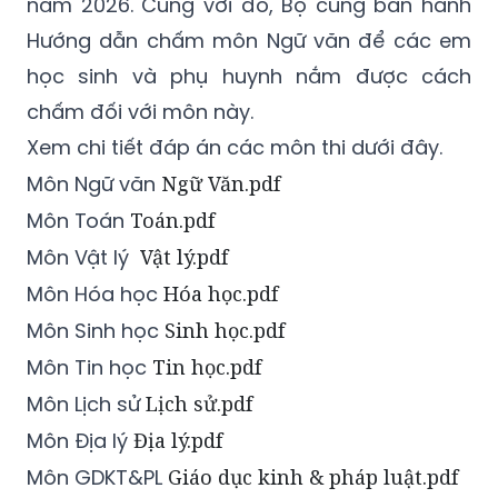
năm 2026. Cùng với đó, Bộ cũng ban hành
Hướng dẫn chấm môn Ngữ văn để các em
học sinh và phụ huynh nắm được cách
chấm đối với môn này.
Xem chi tiết đáp án các môn thi dưới đây.
Môn Ngữ văn
Ngữ Văn.pdf
Môn Toán
Toán.pdf
Môn Vật lý
Vật lý.pdf
Môn Hóa học
Hóa học.pdf
Môn Sinh học
Sinh học.pdf
Môn Tin học
Tin học.pdf
Môn Lịch sử
Lịch sử.pdf
Môn Địa lý
Địa lý.pdf
Môn GDKT&PL
Giáo dục kinh & pháp luật.pdf