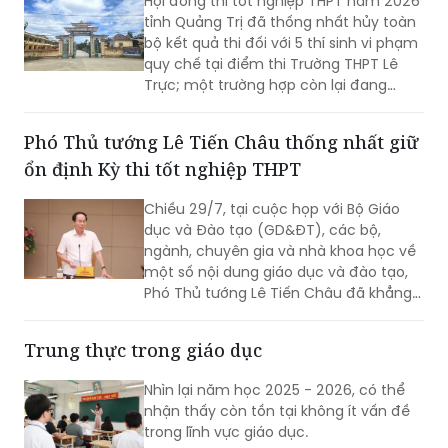
Hội đồng thi tốt nghiệp THPT năm 2026
tỉnh Quảng Trị đã thống nhất hủy toàn
bộ kết quả thi đối với 5 thí sinh vi phạm
quy chế tại điểm thi Trường THPT Lê
Trực; một trường hợp còn lại đang
được xin ý kiến Bộ Giáo dục và Đào tạo
để xử lý theo quy định.
Phó Thủ tướng Lê Tiến Châu thống nhất giữ
ổn định Kỳ thi tốt nghiệp THPT
Chiều 29/7, tại cuộc họp với Bộ Giáo
dục và Đào tạo (GD&ĐT), các bộ,
ngành, chuyên gia và nhà khoa học về
một số nội dung giáo dục và đào tạo,
Phó Thủ tướng Lê Tiến Châu đã khẳng
định rõ quan điểm của Chính phủ:
thống nhất giữ ổn định Kỳ thi tốt nghiệp
Trung thực trong giáo dục
THPT, bởi đây là kỳ thi đánh giá chuẩn
hóa đầu ra của giáo dục phổ thông và
Nhìn lại năm học 2025 - 2026, có thể
không thể bỏ trống.
nhận thấy còn tồn tại không ít vấn đề
trong lĩnh vực giáo dục.