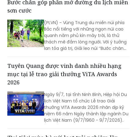
Bước chân góp phần mở đường du lịch miền
sơn cước
(PLVN) - Vùng Trung du miền núi phía
Bắc nổi tiếng với những ngọn núi cao
quanh năm phủ kín mây trời, là thử
thách mê đắm lòng người. Với ý tưởng
lan tỏa giá trị, Giải leo núi ‘’Bước chân
trên mây’’ do Báo PLVN khởi xướng tổ
chức đã góp phần mở đường du lịch
Tuyên Quang được vinh danh nhiều hạng
miền sơn cước.
mục tại lễ trao giải thưởng ViTA Awards
2026
Ngày 9/7, tại tỉnh Ninh Bình, Hiệp hội Du
lịch Việt Nam tổ chức Lễ trao Giải
thưởng VITA Awards 2026 nhân dịp kỷ
niệm 66 năm Ngày thành lập ngành Du
lịch Việt Nam (9/7/1960 - 9/7/2026).