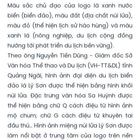
Màu sắc chủ đạo của logo là xanh nước
biển (biển đảo), màu đất (địa chất núi lửa),
màu đỏ (thể hiện lịch sử hào hùng) và màu
xanh lá (nông nghiệp, du lịch cộng đồng
hướng tới phát triển du lịch bền vững).
Theo ông Nguyễn Tiến Dũng - Giám đốc Sở
Văn hóa Thể thao và Du lịch (VH-TT&DL) tỉnh
Quảng Ngãi, hình ảnh đại diện du lịch biển
đảo là Lý Sơn được thể hiện bằng hình khối
núi lửa. Đặc trưng văn hóa Sa Huỳnh được
thể hiện bằng chữ Q cách điệu từ hình ảnh
mộ chum; chữ G cách điệu từ khuyên tai
đầu thú... Hình ảnh miệng núi lửa Lý Sơn được
làm nổi bật ở trung tâm của logo trên nền