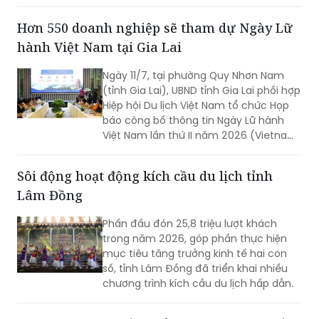
cờ vòng đấu loại tại các di tích linh
thiêng trên địa bàn phường Đồ Sơn,
Hơn 550 doanh nghiệp sẽ tham dự Ngày Lữ
chính thức mở đầu mùa lễ hội năm
hành Việt Nam tại Gia Lai
nay.
Ngày 11/7, tại phường Quy Nhơn Nam
(tỉnh Gia Lai), UBND tỉnh Gia Lai phối hợp
Hiệp hội Du lịch Việt Nam tổ chức Họp
báo công bố thông tin Ngày Lữ hành
Việt Nam lần thứ II năm 2026 (Vietnam
Travel Day 2026).
Sôi động hoạt động kích cầu du lịch tỉnh
Lâm Đồng
Phấn đấu đón 25,8 triệu lượt khách
trong năm 2026, góp phần thực hiện
mục tiêu tăng trưởng kinh tế hai con
số, tỉnh Lâm Đồng đã triển khai nhiều
chương trình kích cầu du lịch hấp dẫn.