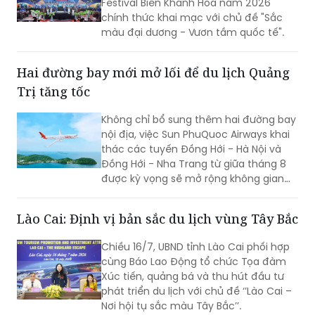
Festival Biển Khánh Hòa năm 2026
chính thức khai mạc với chủ đề "Sắc
màu đại dương - Vươn tầm quốc tế".
Hai đường bay mới mở lối để du lịch Quảng
Trị tăng tốc
Không chỉ bổ sung thêm hai đường bay
nội địa, việc Sun PhuQuoc Airways khai
thác các tuyến Đồng Hới - Hà Nội và
Đồng Hới - Nha Trang từ giữa tháng 8
được kỳ vọng sẽ mở rộng không gian
phát triển du lịch Quảng Trị, kết nối các
thị trường khách lớn trong nước và
Lào Cai: Định vị bản sắc du lịch vùng Tây Bắc
quốc tế, tạo đà cho Lễ hội Vì Hòa bình
2026 và Năm Du lịch Quốc gia - Quảng
Chiều 16/7, UBND tỉnh Lào Cai phối hợp
Trị 2027.
cùng Báo Lao Động tổ chức Tọa đàm
Xúc tiến, quảng bá và thu hút đầu tư
phát triển du lịch với chủ đề ‘’Lào Cai –
Nơi hội tụ sắc màu Tây Bắc’’.