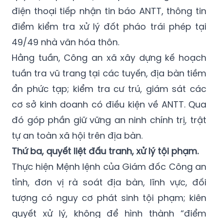
điện thoại tiếp nhận tin báo ANTT, thông tin
điểm kiểm tra xử lý đốt pháo trái phép tại
49/49 nhà văn hóa thôn.
Hằng tuần, Công an xã xây dựng kế hoạch
tuần tra vũ trang tại các tuyến, địa bàn tiềm
ẩn phức tạp; kiểm tra cư trú, giám sát các
cơ sở kinh doanh có điều kiện về ANTT. Qua
đó góp phần giữ vững an ninh chính trị, trật
tự an toàn xã hội trên địa bàn.
Thứ ba, quyết liệt đấu tranh, xử lý tội phạm.
Thực hiện Mệnh lệnh của Giám đốc Công an
tỉnh, đơn vị rà soát địa bàn, lĩnh vực, đối
tượng có nguy cơ phát sinh tội phạm; kiên
quyết xử lý, không để hình thành “điểm