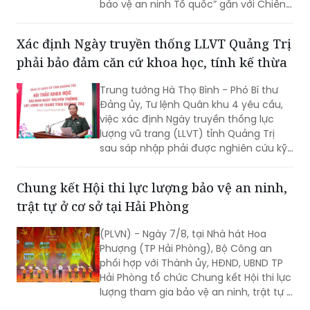
bảo vệ an ninh Tổ quốc” gắn với Chiến
dịch Thanh niên Công an tình nguyện
hè năm 2026.
Xác định Ngày truyền thống LLVT Quảng Trị
phải bảo đảm căn cứ khoa học, tính kế thừa
Trung tướng Hà Thọ Bình - Phó Bí thư
Đảng ủy, Tư lệnh Quân khu 4 yêu cầu,
việc xác định Ngày truyền thống lực
lượng vũ trang (LLVT) tỉnh Quảng Trị
sau sáp nhập phải được nghiên cứu kỹ
lưỡng, bảo đảm căn cứ khoa học, tính
kế thừa và tạo sự đồng thuận cao...
Chung kết Hội thi lực lượng bảo vệ an ninh,
trật tự ở cơ sở tại Hải Phòng
(PLVN) - Ngày 7/8, tại Nhà hát Hoa
Phượng (TP Hải Phòng), Bộ Công an
phối hợp với Thành ủy, HĐND, UBND TP
Hải Phòng tổ chức Chung kết Hội thi lực
lượng tham gia bảo vệ an ninh, trật tự ở
cơ sở giỏi toàn quốc lần thứ nhất, năm