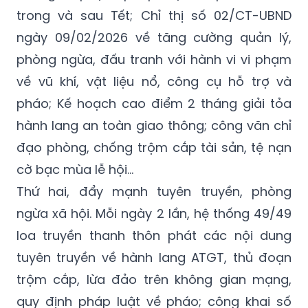
trong và sau Tết; Chỉ thị số 02/CT-UBND
ngày 09/02/2026 về tăng cường quản lý,
phòng ngừa, đấu tranh với hành vi vi phạm
về vũ khí, vật liệu nổ, công cụ hỗ trợ và
pháo; Kế hoạch cao điểm 2 tháng giải tỏa
hành lang an toàn giao thông; công văn chỉ
đạo phòng, chống trộm cắp tài sản, tệ nạn
cờ bạc mùa lễ hội…
Thứ hai, đẩy mạnh tuyên truyền, phòng
ngừa xã hội. Mỗi ngày 2 lần, hệ thống 49/49
loa truyền thanh thôn phát các nội dung
tuyên truyền về hành lang ATGT, thủ đoạn
trộm cắp, lừa đảo trên không gian mạng,
quy định pháp luật về pháo; công khai số