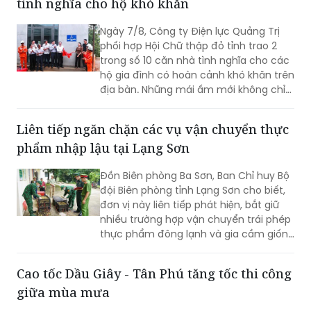
tình nghĩa cho hộ khó khăn
Ngày 7/8, Công ty Điện lực Quảng Trị
phối hợp Hội Chữ thập đỏ tỉnh trao 2
trong số 10 căn nhà tình nghĩa cho các
hộ gia đình có hoàn cảnh khó khăn trên
địa bàn. Những mái ấm mới không chỉ
giúp người dân an cư, ổn định cuộc
sống mà còn góp phần lan tỏa những
Liên tiếp ngăn chặn các vụ vận chuyển thực
giá trị nhân văn từ các hoạt động an
phẩm nhập lậu tại Lạng Sơn
sinh xã hội của ngành Điện.
Đồn Biên phòng Ba Sơn, Ban Chỉ huy Bộ
đội Biên phòng tỉnh Lạng Sơn cho biết,
đơn vị này liên tiếp phát hiện, bắt giữ
nhiều trường hợp vận chuyển trái phép
thực phẩm đông lạnh và gia cầm giống
không rõ nguồn gốc từ biên giới đưa
vào nội địa.
Cao tốc Dầu Giây - Tân Phú tăng tốc thi công
giữa mùa mưa