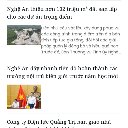
2026 với chủ đề "Vững nghiệp vụ - Trọn
Nghệ An thiếu hơn 102 triệu m³ đất san lấp
niềm tin. Vì an ninh Tổ quốc và bình yên
cho các dự án trọng điểm
cuộc sống".
Hiện nhu cầu vật liệu xây dựng phục vụ
các công trình trọng điểm trên địa bàn
tỉnh tiếp tục gia tăng, đòi hỏi các giải
pháp quản lý đồng bộ và hiệu quả hơn.
Trước đó, Ban Thường vụ Tỉnh ủy Nghệ
An đã ban hành Kết luận về tăng cường
công tác quản lý hoạt động khoáng
Nghệ An đẩy nhanh tiến độ hoàn thành các
sản trên địa bàn tỉnh.
trường nội trú biên giới trước năm học mới
Công ty Điện lực Quảng Trị bàn giao nhà