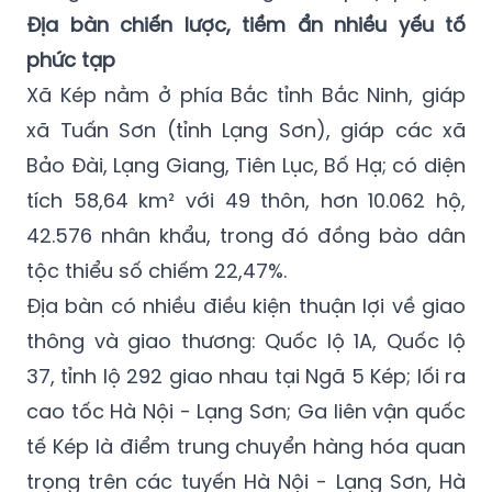
Địa bàn chiến lược, tiềm ẩn nhiều yếu tố
phức tạp
Xã Kép nằm ở phía Bắc tỉnh Bắc Ninh, giáp
xã Tuấn Sơn (tỉnh Lạng Sơn), giáp các xã
Bảo Đài, Lạng Giang, Tiên Lục, Bố Hạ; có diện
tích 58,64 km² với 49 thôn, hơn 10.062 hộ,
42.576 nhân khẩu, trong đó đồng bào dân
tộc thiểu số chiếm 22,47%.
Địa bàn có nhiều điều kiện thuận lợi về giao
thông và giao thương: Quốc lộ 1A, Quốc lộ
37, tỉnh lộ 292 giao nhau tại Ngã 5 Kép; lối ra
cao tốc Hà Nội - Lạng Sơn; Ga liên vận quốc
tế Kép là điểm trung chuyển hàng hóa quan
trọng trên các tuyến Hà Nội - Lạng Sơn, Hà