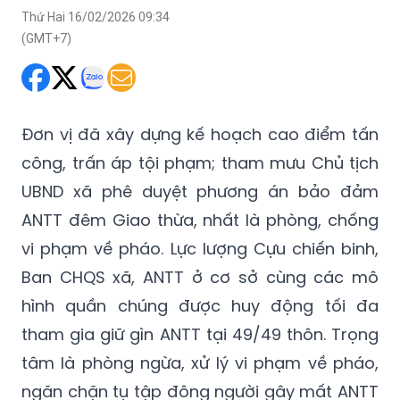
Thứ Hai 16/02/2026 09:34
(GMT+7)
Đơn vị đã xây dựng kế hoạch cao điểm tấn
công, trấn áp tội phạm; tham mưu Chủ tịch
UBND xã phê duyệt phương án bảo đảm
ANTT đêm Giao thừa, nhất là phòng, chống
vi phạm về pháo. Lực lượng Cựu chiến binh,
Ban CHQS xã, ANTT ở cơ sở cùng các mô
hình quần chúng được huy động tối đa
tham gia giữ gìn ANTT tại 49/49 thôn. Trọng
tâm là phòng ngừa, xử lý vi phạm về pháo,
ngăn chặn tụ tập đông người gây mất ANTT