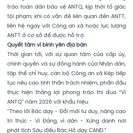
trào toàn dân bảo vệ ANTQ, kịp thời tố giác
tội phạm; khi có vấn đề liên quan đến ANTT,
liên hệ ngay với Công an xã hoặc lực lượng
ANTT ở cơ sở để được hỗ trợ.
Quyết tâm vì bình yên địa bàn
Thời gian tới, với sự quan tâm của cấp ủy,
chính quyền và sự đồng hành của Nhân dân,
tập thể chỉ huy, cán bộ Công an xã Kép tiếp
tục nêu cao tinh thần trách nhiệm, phấn đấu
thực hiện thắng lợi phong trào thi đua “Vì
ANTQ” năm 2026 với khẩu hiệu:
“Theo lời Bác dạy - Đổi mới tư duy, nâng cao
tri thức - Vì Đảng, vì dân - Xứng danh nơi
phát tích Sáu điều Bác Hồ dạy CAND.”