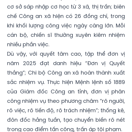
cơ sở sáp nhập cơ học từ 3 xã, thị trấn; biên
chế Công an xã hiện có 26 đồng chí, trong
khi khối lượng công việc ngày càng lớn. Mỗi
cán bộ, chiến sĩ thường xuyên kiêm nhiệm
nhiều phần việc.
Dù vậy, với quyết tâm cao, tập thể đơn vị
năm 2025 đạt danh hiệu “Đơn vị Quyết
thắng”; Chi bộ Công an xã hoàn thành xuất
sắc nhiệm vụ. Thực hiện Mệnh lệnh số 1889
của Giám đốc Công an tỉnh, đơn vị phân
công nhiệm vụ theo phương châm “rõ người,
rõ việc, rõ tiến độ, rõ trách nhiệm”; thống kê,
đôn đốc hằng tuần, tạo chuyển biến rõ nét
trong cao điểm tấn công, trấn áp tội phạm.