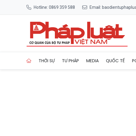
Hotline: 0869 359 588
Email: baodientuphapl
Trang chủ Công an xã Hiệp 
THỜI SỰ
TƯ PHÁP
MEDIA
QUỐC TẾ
P