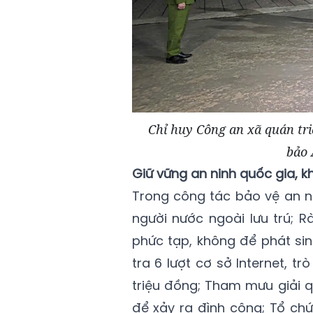
Chỉ huy Công an xã quán tri
bảo 
Giữ vững an ninh quốc gia, 
Trong công tác bảo vệ an ni
người nước ngoài lưu trú; R
phức tạp, không để phát sin
tra 6 lượt cơ sở Internet, tr
triệu đồng; Tham mưu giải q
để xảy ra đình công; Tổ chứ