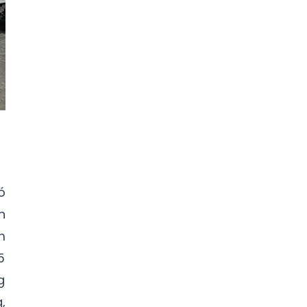
ó
n
m
5
g
,