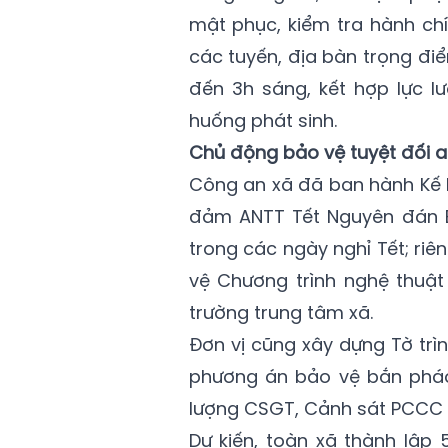
mật phục, kiểm tra hành ch
các tuyến, địa bàn trọng điể
đến 3h sáng, kết hợp lực l
huống phát sinh.
Chủ động bảo vệ tuyệt đối an
Công an xã đã ban hành Kế
đảm ANTT Tết Nguyên đán Bí
trong các ngày nghỉ Tết; ri
vệ Chương trình nghệ thuậ
trường trung tâm xã.
Đơn vị cũng xây dựng Tờ trì
phương án bảo vệ bắn pháo
lượng CSGT, Cảnh sát PCCC v
Dự kiến, toàn xã thành lập 