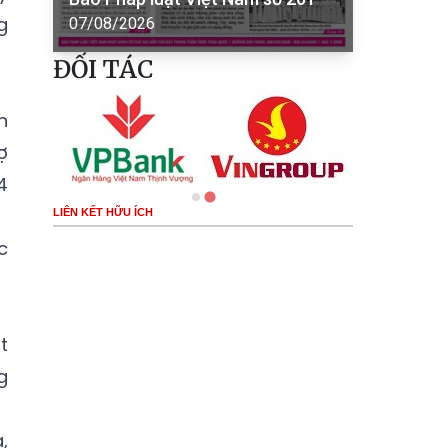
g
07/08/2026
ĐỐI TÁC
n
ợ
4
LIÊN KẾT HỮU ÍCH
c
t
g
,