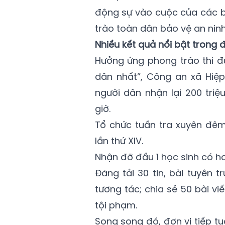
động sự vào cuộc của các b
trào toàn dân bảo vệ an nin
Nhiều kết quả nổi bật trong 
Hưởng ứng phong trào thi đu
dân nhất”, Công an xã Hiệp
người dân nhận lại 200 tri
giờ.
Tổ chức tuần tra xuyên đê
lần thứ XIV.
Nhận đỡ đầu 1 học sinh có ho
Đăng tải 30 tin, bài tuyên 
tương tác; chia sẻ 50 bài v
tội phạm.
Song song đó, đơn vị tiếp t