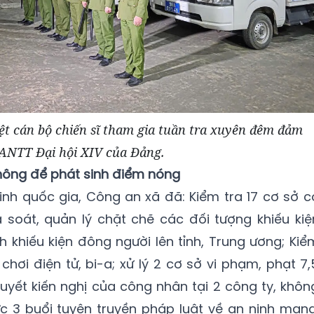
ệt cán bộ chiến sĩ tham gia tuần tra xuyên đêm đảm
ANTT Đại hội XIV của Đảng.
không để phát sinh điểm nóng
nh quốc gia, Công an xã đã: Kiểm tra 17 cơ sở c
à soát, quản lý chặt chẽ các đối tượng khiếu kiệ
h khiếu kiện đông người lên tỉnh, Trung ương; Kiể
ò chơi điện tử, bi-a; xử lý 2 cơ sở vi phạm, phạt 7,
uyết kiến nghị của công nhân tại 2 công ty, khôn
c 3 buổi tuyên truyền pháp luật về an ninh mạng