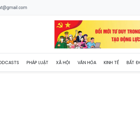
uat@gmail.com
Hòa (Bắc Ninh) mở cao điểm tấn công, trấn áp tội phạm, bảo đả
ODCASTS
PHÁP LUẬT
XÃ HỘI
VĂN HÓA
KINH TẾ
BẤT Đ