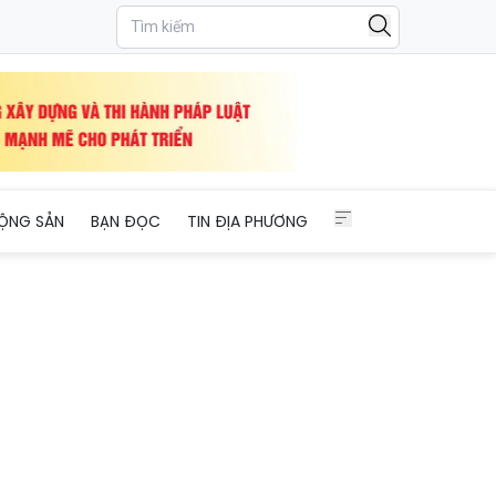
m ANTT Tết Bính Ngọ 2026
ỘNG SẢN
BẠN ĐỌC
TIN ĐỊA PHƯƠNG