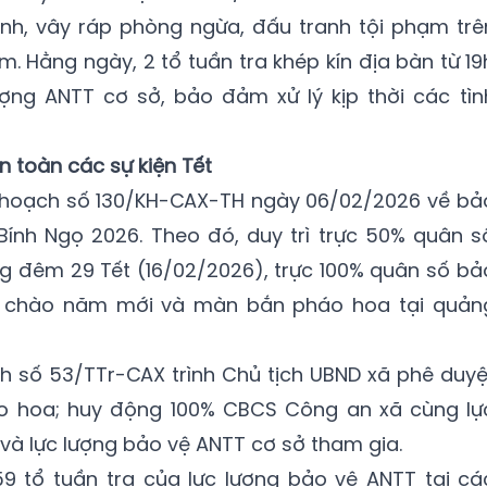
ính, vây ráp phòng ngừa, đấu tranh tội phạm trê
m. Hằng ngày, 2 tổ tuần tra khép kín địa bàn từ 19
ượng ANTT cơ sở, bảo đảm xử lý kịp thời các tìn
 toàn các sự kiện Tết
 hoạch số 130/KH-CAX-TH ngày 06/02/2026 về bả
nh Ngọ 2026. Theo đó, duy trì trực 50% quân s
êng đêm 29 Tết (16/02/2026), trực 100% quân số bả
t chào năm mới và màn bắn pháo hoa tại quản
nh số 53/TTr-CAX trình Chủ tịch UBND xã phê duyệ
 hoa; huy động 100% CBCS Công an xã cùng lự
à lực lượng bảo vệ ANTT cơ sở tham gia.
59 tổ tuần tra của lực lượng bảo vệ ANTT tại cá