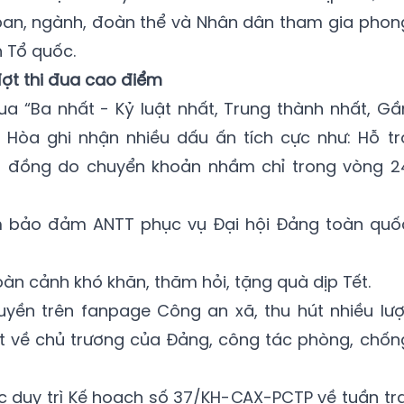
an, ngành, đoàn thể và Nhân dân tham gia phon
h Tổ quốc.
đợt thi đua cao điểm
a “Ba nhất - Kỷ luật nhất, Trung thành nhất, Gầ
 Hòa ghi nhận nhiều dấu ấn tích cực như: Hỗ tr
ệu đồng do chuyển khoản nhầm chỉ trong vòng 2
m bảo đảm ANTT phục vụ Đại hội Đảng toàn quố
àn cảnh khó khăn, thăm hỏi, tặng quà dịp Tết.
truyền trên fanpage Công an xã, thu hút nhiều lượ
iết về chủ trương của Đảng, công tác phòng, chốn
ục duy trì Kế hoạch số 37/KH-CAX-PCTP về tuần tra