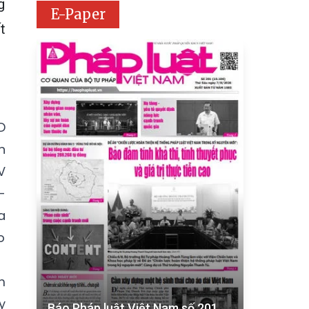
g
E-Paper
t
D
n
V
-
a
o
m
y
Báo Pháp luật Việt Nam số 201