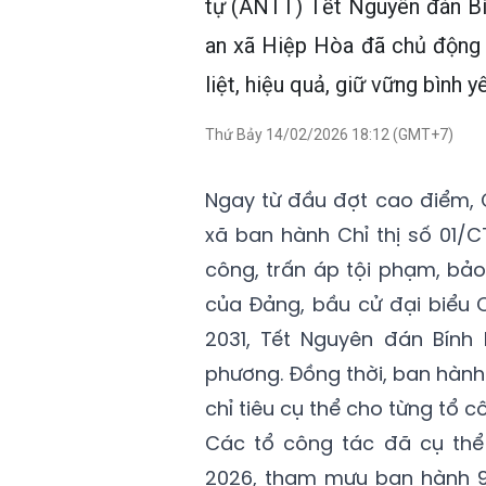
tự (ANTT) Tết Nguyên đán B
an xã Hiệp Hòa đã chủ động 
liệt, hiệu quả, giữ vững bình y
Thứ Bảy 14/02/2026 18:12 (GMT+7)
Ngay từ đầu đợt cao điểm,
xã ban hành Chỉ thị số 01/
công, trấn áp tội phạm, bảo
của Đảng, bầu cử đại biểu 
2031, Tết Nguyên đán Bính
phương. Đồng thời, ban hành
chỉ tiêu cụ thể cho từng tổ c
Các tổ công tác đã cụ thể
2026, tham mưu ban hành 9