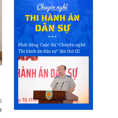
Phát động Cuộc thi “Chuyện nghề
Thi hành án dân sự” lần thứ III
c
t