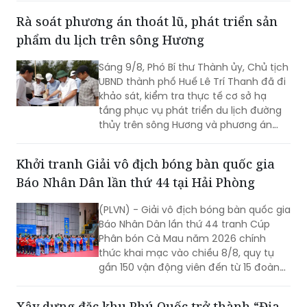
Rà soát phương án thoát lũ, phát triển sản
phẩm du lịch trên sông Hương
Sáng 9/8, Phó Bí thư Thành ủy, Chủ tịch
UBND thành phố Huế Lê Trí Thanh đã đi
khảo sát, kiểm tra thực tế cơ sở hạ
tầng phục vụ phát triển du lịch đường
thủy trên sông Hương và phương án
tiêu thoát lũ trên địa bàn thành phố.
Khởi tranh Giải vô địch bóng bàn quốc gia
Báo Nhân Dân lần thứ 44 tại Hải Phòng
(PLVN) - Giải vô địch bóng bàn quốc gia
Báo Nhân Dân lần thứ 44 tranh Cúp
Phân bón Cà Mau năm 2026 chính
thức khai mạc vào chiều 8/8, quy tụ
gần 150 vận động viên đến từ 15 đoàn
trên cả nước.
Xây dựng đặc khu Phú Quốc trở thành “Địa