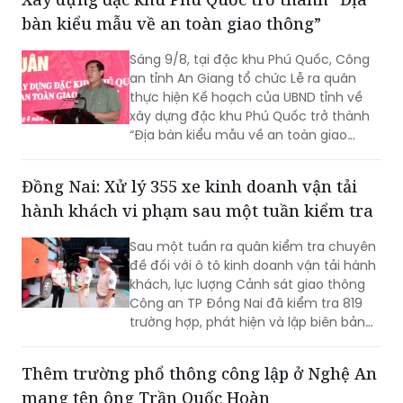
bàn kiểu mẫu về an toàn giao thông”
Sáng 9/8, tại đặc khu Phú Quốc, Công
an tỉnh An Giang tổ chức Lễ ra quân
thực hiện Kế hoạch của UBND tỉnh về
xây dựng đặc khu Phú Quốc trở thành
“Địa bàn kiểu mẫu về an toàn giao
thông”.
Đồng Nai: Xử lý 355 xe kinh doanh vận tải
hành khách vi phạm sau một tuần kiểm tra
Sau một tuần ra quân kiểm tra chuyên
đề đối với ô tô kinh doanh vận tải hành
khách, lực lượng Cảnh sát giao thông
Công an TP Đồng Nai đã kiểm tra 819
trường hợp, phát hiện và lập biên bản
355 trường hợp vi phạm. Đáng chú ý,
các lỗi được phát hiện có chở hàng
Thêm trường phổ thông công lập ở Nghệ An
hóa trong khoang hành khách, chạy
mang tên ông Trần Quốc Hoàn
quá tốc độ và dừng, đỗ không đúng nơi