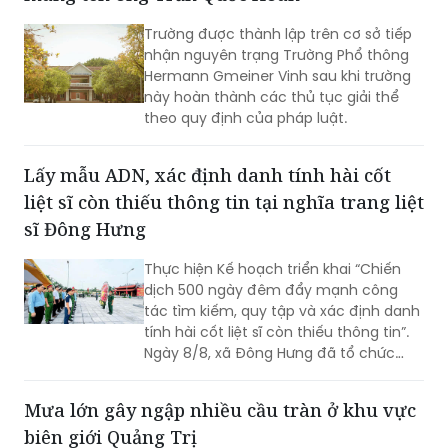
quy định.
Trường được thành lập trên cơ sở tiếp
nhận nguyên trạng Trường Phổ thông
Hermann Gmeiner Vinh sau khi trường
này hoàn thành các thủ tục giải thể
theo quy định của pháp luật.
Lấy mẫu ADN, xác định danh tính hài cốt
liệt sĩ còn thiếu thông tin tại nghĩa trang liệt
sĩ Đông Hưng
Thực hiện Kế hoạch triển khai “Chiến
dịch 500 ngày đêm đẩy mạnh công
tác tìm kiếm, quy tập và xác định danh
tính hài cốt liệt sĩ còn thiếu thông tin”.
Ngày 8/8, xã Đông Hưng đã tổ chức
dâng hương, dâng hoa tưởng niệm các
Anh hùng liệt sĩ và triển khai lấy mẫu
Mưa lớn gây ngập nhiều cầu tràn ở khu vực
sinh phẩm ADN tại các phần mộ liệt sĩ
biên giới Quảng Trị
chưa xác định được danh tính ở nghĩa