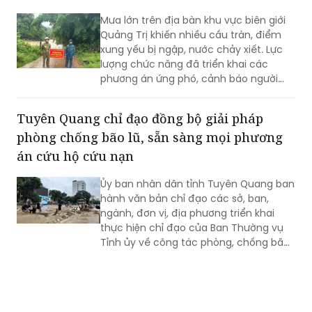
trang liệt sĩ Đông Hưng.
Mưa lớn trên địa bàn khu vực biên giới
Quảng Trị khiến nhiều cầu tràn, điểm
xung yếu bị ngập, nước chảy xiết. Lực
lượng chức năng đã triển khai các
phương án ứng phó, cảnh báo người
dân không đi vào khu vực nguy hiểm.
Tuyên Quang chỉ đạo đồng bộ giải pháp
phòng chống bão lũ, sẵn sàng mọi phương
án cứu hộ cứu nạn
Ủy ban nhân dân tỉnh Tuyên Quang ban
hành văn bản chỉ đạo các sở, ban,
ngành, đơn vị, địa phương triển khai
thực hiện chỉ đạo của Ban Thường vụ
Tỉnh ủy về công tác phòng, chống bão,
lũ, thiên tai cực đoan và biến đổi khí
hậu từ nay đến hết năm 2026.