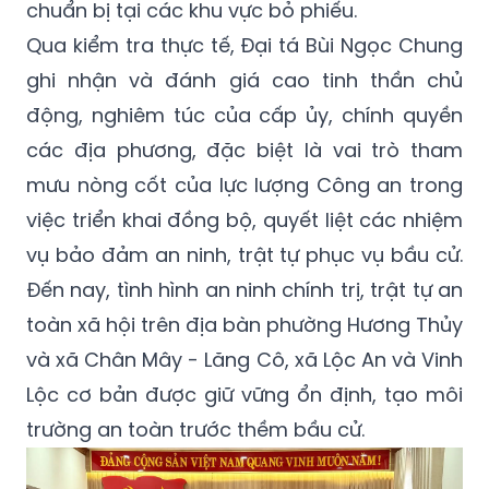
chuẩn bị tại các khu vực bỏ phiếu.
Qua kiểm tra thực tế, Đại tá Bùi Ngọc Chung
ghi nhận và đánh giá cao tinh thần chủ
động, nghiêm túc của cấp ủy, chính quyền
các địa phương, đặc biệt là vai trò tham
mưu nòng cốt của lực lượng Công an trong
việc triển khai đồng bộ, quyết liệt các nhiệm
vụ bảo đảm an ninh, trật tự phục vụ bầu cử.
Đến nay, tình hình an ninh chính trị, trật tự an
toàn xã hội trên địa bàn phường Hương Thủy
và xã Chân Mây - Lăng Cô, xã Lộc An và Vinh
Lộc cơ bản được giữ vững ổn định, tạo môi
trường an toàn trước thềm bầu cử.