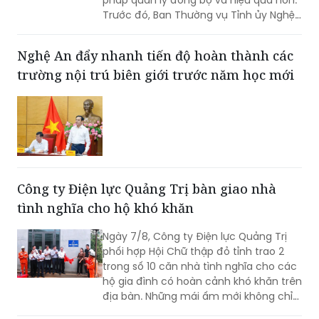
Trước đó, Ban Thường vụ Tỉnh ủy Nghệ
An đã ban hành Kết luận về tăng cường
công tác quản lý hoạt động khoáng
Nghệ An đẩy nhanh tiến độ hoàn thành các
sản trên địa bàn tỉnh.
trường nội trú biên giới trước năm học mới
Công ty Điện lực Quảng Trị bàn giao nhà
tình nghĩa cho hộ khó khăn
Ngày 7/8, Công ty Điện lực Quảng Trị
phối hợp Hội Chữ thập đỏ tỉnh trao 2
trong số 10 căn nhà tình nghĩa cho các
hộ gia đình có hoàn cảnh khó khăn trên
địa bàn. Những mái ấm mới không chỉ
giúp người dân an cư, ổn định cuộc