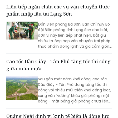
sống mà còn góp phần lan tỏa những
Liên tiếp ngăn chặn các vụ vận chuyển thực
giá trị nhân văn từ các hoạt động an
phẩm nhập lậu tại Lạng Sơn
sinh xã hội của ngành Điện.
Đồn Biên phòng Ba Sơn, Ban Chỉ huy Bộ
đội Biên phòng tỉnh Lạng Sơn cho biết,
đơn vị này liên tiếp phát hiện, bắt giữ
nhiều trường hợp vận chuyển trái phép
thực phẩm đông lạnh và gia cầm giống
không rõ nguồn gốc từ biên giới đưa
vào nội địa.
Cao tốc Dầu Giây - Tân Phú tăng tốc thi công
giữa mùa mưa
Sau gần một năm khởi công, cao tốc
Dầu Giây - Tân Phú đang tăng tốc thi
công với nhiều mũi triển khai đồng loạt,
song vẫn "vướng" khâu giải phóng mặt
bằng - mặt bằng giải phóng chưa liền
mạch.
Quảng Ngãi định vị kinh tế biển là động lực