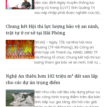
việc xác định Ngày truyền thống lực
lượng vũ trang (LLVT) tỉnh Quảng Trị
sau sáp nhập phải được nghiên cứu kỹ
lưỡng, bảo đảm căn cứ khoa học, tính
kế thừa và tạo sự đồng thuận cao...
Chung kết Hội thi lực lượng bảo vệ an ninh,
trật tự ở cơ sở tại Hải Phòng
(PLVN) - Ngày 7/8, tại Nhà hát Hoa
Phượng (TP Hải Phòng), Bộ Công an
phối hợp với Thành ủy, HĐND, UBND TP
Hải Phòng tổ chức Chung kết Hội thi lực
lượng tham gia bảo vệ an ninh, trật tự ở
cơ sở giỏi toàn quốc lần thứ nhất, năm
2026 với chủ đề "Vững nghiệp vụ - Trọn
Nghệ An thiếu hơn 102 triệu m³ đất san lấp
niềm tin. Vì an ninh Tổ quốc và bình yên
cho các dự án trọng điểm
cuộc sống".
Hiện nhu cầu vật liệu xây dựng phục vụ
các công trình trọng điểm trên địa bàn
tỉnh tiếp tục gia tăng, đòi hỏi các giải
pháp quản lý đồng bộ và hiệu quả hơn.