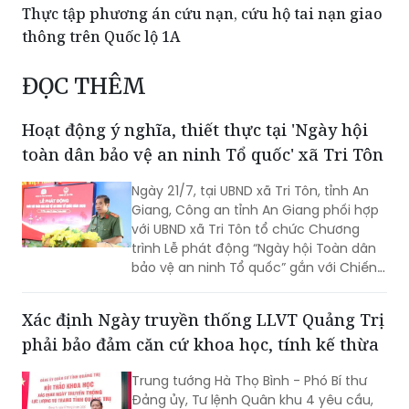
Thực tập phương án cứu nạn, cứu hộ tai nạn giao
thông trên Quốc lộ 1A
ĐỌC THÊM
Hoạt động ý nghĩa, thiết thực tại 'Ngày hội
toàn dân bảo vệ an ninh Tổ quốc' xã Tri Tôn
Ngày 21/7, tại UBND xã Tri Tôn, tỉnh An
Giang, Công an tỉnh An Giang phối hợp
với UBND xã Tri Tôn tổ chức Chương
trình Lễ phát động “Ngày hội Toàn dân
bảo vệ an ninh Tổ quốc” gắn với Chiến
dịch Thanh niên Công an tình nguyện
hè năm 2026.
Xác định Ngày truyền thống LLVT Quảng Trị
phải bảo đảm căn cứ khoa học, tính kế thừa
Trung tướng Hà Thọ Bình - Phó Bí thư
Đảng ủy, Tư lệnh Quân khu 4 yêu cầu,