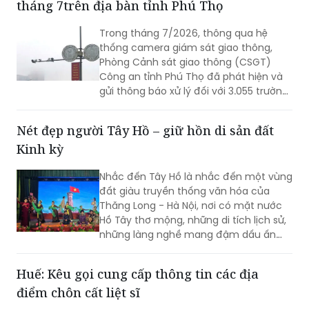
tháng 7trên địa bàn tỉnh Phú Thọ
Trong tháng 7/2026, thông qua hệ
thống camera giám sát giao thông,
Phòng Cảnh sát giao thông (CSGT)
Công an tỉnh Phú Thọ đã phát hiện và
gửi thông báo xử lý đối với 3.055 trường
hợp ô tô vi phạm trật tự an toàn giao
thông (TTATGT). Các lỗi vi phạm phổ
Nét đẹp người Tây Hồ – giữ hồn di sản đất
biến tập trung vào hành vi chạy quá
Kinh kỳ
tốc độ và không chấp hành tín hiệu
đèn giao thông.
Nhắc đến Tây Hồ là nhắc đến một vùng
đất giàu truyền thống văn hóa của
Thăng Long - Hà Nội, nơi có mặt nước
Hồ Tây thơ mộng, những di tích lịch sử,
những làng nghề mang đậm dấu ấn
dân gian và những con người luôn biết
trân trọng, gìn giữ các giá trị văn hóa
Huế: Kêu gọi cung cấp thông tin các địa
nghìn năm văn hiến.
điểm chôn cất liệt sĩ