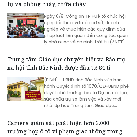
tự và phòng cháy, chữa cháy
Ngày 6/8, Công an TP Huế tổ chức hội
nghị đối thoại với các cơ sở, doanh
nghiệp về thực hiện các quy định của
pháp luật liên quan đến công tác quản
lý nhà nước về an ninh, trật tự (ANTT)
trên địa bàn năm 2026.
Trung tâm Giáo dục chuyên biệt và Bảo trợ
xã hội tỉnh Bắc Ninh được đầu tư 84 tỉ
(PLVN) - UBND tỉnh Bắc Ninh vừa ban
hành Quyết định số 1070/QĐ-UBND phê
duyệt chủ trương đầu tư Dự án cải tạo,
sửa chữa trụ sở làm việc và xây mới
nhà lớp học Trung tâm Giáo dục
chuyên biệt và Bảo trợ xã hội tỉnh, với
tổng mức đầu tư dự kiến hơn 84 tỷ
Camera giám sát phát hiện hơn 3.000
đồng.
trường hợp ô tô vi phạm giao thông trong