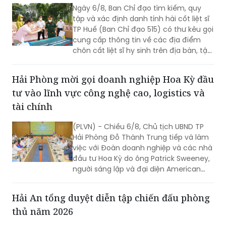
Ngày 6/8, Ban Chỉ đạo tìm kiếm, quy
tập và xác định danh tính hài cốt liệt sĩ
TP Huế (Ban Chỉ đạo 515) có thư kêu gọi
cung cấp thông tin về các địa điểm
chôn cất liệt sĩ hy sinh trên địa bàn, tập
trung tại khu vực đèo Phước Tượng,
đèo Hải Vân (xã Chân Mây - Lăng Cô)
Hải Phòng mời gọi doanh nghiệp Hoa Kỳ đầu
và khu vực sông Truồi (xã Lộc An).
tư vào lĩnh vực công nghệ cao, logistics và
tài chính
(PLVN) - Chiều 6/8, Chủ tịch UBND TP
Hải Phòng Đỗ Thành Trung tiếp và làm
việc với Đoàn doanh nghiệp và các nhà
đầu tư Hoa Kỳ do ông Patrick Sweeney,
người sáng lập và đại diện American
Kestrel Global Strategies Group làm
Trưởng đoàn đến thăm, làm việc và
Hải An tổng duyệt diễn tập chiến đấu phòng
tìm hiểu cơ hội đầu tư tại Hải Phòng.
thủ năm 2026