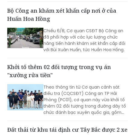
Salbutamol (thuộc nhóm Beta-agonist,
Bộ Công an khám xét khẩn cấp nơi ở của
chất tạo nạc bị cấm sử dụng trong
Huấn Hoa Hồng
chăn nuôi) tại nhiều cơ sở chăn nuôi,
thu gom trên địa bàn.
Chiều 6/8, Cơ quan CSĐT Bộ Công an
đã phối hợp với các lực lượng chức
năng tiến hành khám xét khẩn cấp đối
với Bùi Xuân Huấn, tức Huấn Hoa Hồng.
Khởi tố thêm 02 đối tượng trong vụ án
"xưởng rửa tiền"
Theo thông tin từ Cơ quan cảnh sát
điều tra (CQCSĐT) Công an TP Hải
Phòng (PC01), cơ quan này vừa khởi tố
thêm 02 đối tượng trong đường dây tổ
chức đánh bạc xuyên quốc gia, gồm
Nguyễn An Huy (SN 2005), trú tại
phường Hạc Thành, tỉnh Thanh Hoá và
Đất thải từ khu tái định cư Tây Bắc được 2 xe
đối tượng Hoàng Xuân Đức (SN 2003),