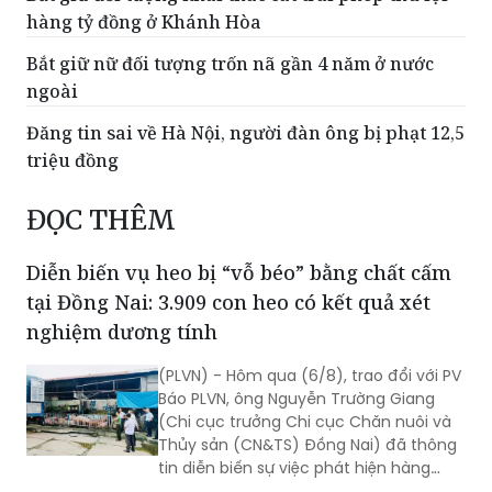
hàng tỷ đồng ở Khánh Hòa
Bắt giữ nữ đối tượng trốn nã gần 4 năm ở nước
ngoài
Đăng tin sai về Hà Nội, người đàn ông bị phạt 12,5
triệu đồng
ĐỌC THÊM
Diễn biến vụ heo bị “vỗ béo” bằng chất cấm
tại Đồng Nai: 3.909 con heo có kết quả xét
nghiệm dương tính
(PLVN) - Hôm qua (6/8), trao đổi với PV
Báo PLVN, ông Nguyễn Trường Giang
(Chi cục trưởng Chi cục Chăn nuôi và
Thủy sản (CN&TS) Đồng Nai) đã thông
tin diễn biến sự việc phát hiện hàng
nghìn con heo dương tính với chất cấm