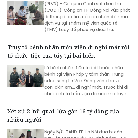
(PLVN) - Cơ quan Cảnh sát điều tra
(CQĐT), Công an TP Đồng Nai vừa phát
đi thông báo tìm các cá nhân đã mua
dịch vụ tại Thẩm mỹ viện quốc tế
(TMV) Lucy để phục vụ điều tra.
Truy tố bệnh nhân trốn viện đi nghỉ mát rồi
tổ chức 'tiệc' ma túy tại bãi biển
Là bệnh nhân điều trị bắt buộc chữa
bệnh tại Viện Pháp y tâm thần Trung
ương song Lê Văn Đông vẫn cho vợ
con, đàn em… đi nghỉ mát. Trước khi đi
chơi, anh ta trốn viện đi mua ma túy rồi
tổ chức sử dụng ngoài bãi biển. VKSND
TP Hà Nội đã ban hành cáo trạng truy
Xét xử 2 'nữ quái' lừa gần 16 tỷ đồng của
tố Lê Văn Đông cùng loạt đối tượng...
nhiều người
Ngày 5/8, TAND TP Hà Nội đưa bị cáo