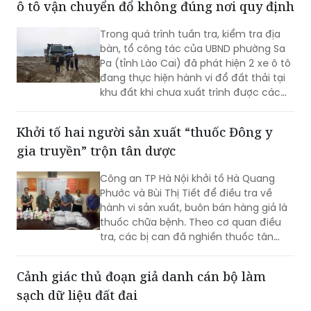
ô tô vận chuyển đổ không đúng nơi quy định
trú tại phường Châu Sơn, tỉnh Ninh Bình,
02 đối tượng này bị khởi tố tội danh
Trong quá trình tuần tra, kiểm tra địa
“Đánh bạc”.
bàn, tổ công tác của UBND phường Sa
Pa (tỉnh Lào Cai) đã phát hiện 2 xe ô tô
đang thực hiện hành vi đổ đất thải tại
khu đất khi chưa xuất trình được các
giấy tờ pháp lý liên quan.
Khởi tố hai người sản xuất “thuốc Đông y
gia truyền” trộn tân dược
Công an TP Hà Nội khởi tố Hà Quang
Phước và Bùi Thị Tiết để điều tra về
hành vi sản xuất, buôn bán hàng giả là
thuốc chữa bệnh. Theo cơ quan điều
tra, các bị can đã nghiền thuốc tân
dược có thành phần giảm đau, chống
viêm rồi trộn vào thuốc Đông y, đóng
Cảnh giác thủ đoạn giả danh cán bộ làm
gói dưới nhãn “thuốc Đông y gia truyền”
sạch dữ liệu đất đai
để bán cho người bệnh.