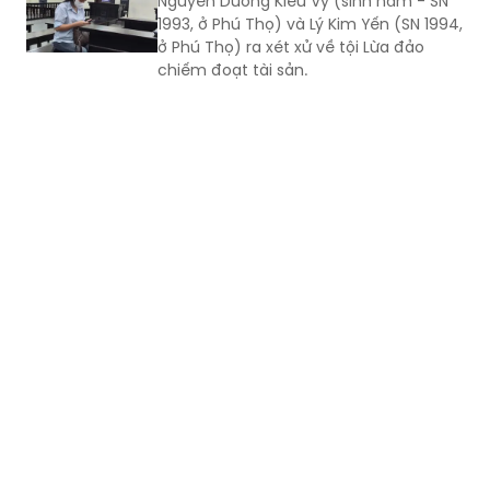
Nguyễn Dương Kiều Vy (sinh năm - SN
1993, ở Phú Thọ) và Lý Kim Yến (SN 1994,
ở Phú Thọ) ra xét xử về tội Lừa đảo
chiếm đoạt tài sản.