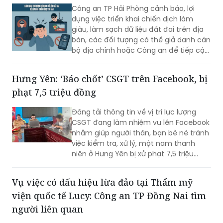
Công an TP Hải Phòng cảnh báo, lợi
dụng việc triển khai chiến dịch làm
giàu, làm sạch dữ liệu đất đai trên địa
bàn, các đối tượng có thể giả danh cán
bộ địa chính hoặc Công an để tiếp cận,
thu thập thông tin cá nhân, phát tán
mã độc và chiếm đoạt tài sản của
Hưng Yên: ‘Báo chốt’ CSGT trên Facebook, bị
người dân.
phạt 7,5 triệu đồng
Đăng tải thông tin về vị trí lực lượng
CSGT đang làm nhiệm vụ lên Facebook
nhằm giúp người thân, bạn bè né tránh
việc kiểm tra, xử lý, một nam thanh
niên ở Hưng Yên bị xử phạt 7,5 triệu
đồng.
Vụ việc có dấu hiệu lừa đảo tại Thẩm mỹ
viện quốc tế Lucy: Công an TP Đồng Nai tìm
người liên quan