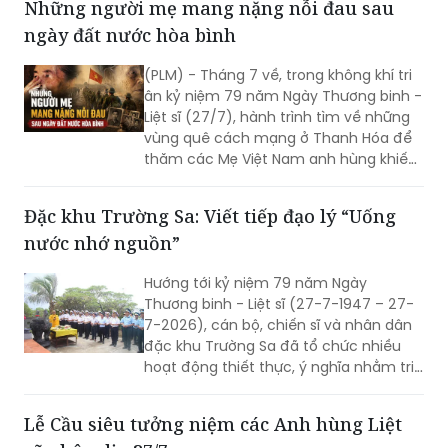
Những người mẹ mang nặng nỗi đau sau
ngày đất nước hòa bình
(PLM) - Tháng 7 về, trong không khí tri
ân kỷ niệm 79 năm Ngày Thương binh -
Liệt sĩ (27/7), hành trình tìm về những
vùng quê cách mạng ở Thanh Hóa để
thăm các Mẹ Việt Nam anh hùng khiến
người ta không khỏi nghẹn lòng. Ở đó,
có những người mẹ đã dành trọn tuổi
Đặc khu Trường Sa: Viết tiếp đạo lý “Uống
xuân, dành cả những người thân yêu
nước nhớ nguồn”
nhất cho độc lập, tự do của Tổ quốc.
Sau những năm tháng chiến tranh đi
Hướng tới kỷ niệm 79 năm Ngày
qua, nỗi đau mất chồng, mất con vẫn
Thương binh - Liệt sĩ (27-7-1947 – 27-
lặng lẽ nằm lại trong ánh mắt, trong
7-2026), cán bộ, chiến sĩ và nhân dân
từng câu chuyện kể của các mẹ.
đặc khu Trường Sa đã tổ chức nhiều
hoạt động thiết thực, ý nghĩa nhằm tri
ân các anh hùng liệt sĩ, thương binh,
bệnh binh, gia đình chính sách và
Lễ Cầu siêu tưởng niệm các Anh hùng Liệt
những người có công với cách mạng.