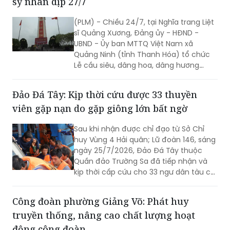
sỹ nhân dịp 27/7
(PLM) - Chiều 24/7, tại Nghĩa trang Liệt
sĩ Quảng Xương, Đảng ủy - HĐND -
UBND - Ủy ban MTTQ Việt Nam xã
Quảng Ninh (tỉnh Thanh Hóa) tổ chức
Lễ cầu siêu, dâng hoa, dâng hương
tưởng niệm các Anh hùng liệt sĩ nhân kỷ
niệm 79 năm Ngày Thương binh - Liệt sĩ
Đảo Đá Tây: Kịp thời cứu được 33 thuyền
(27/7/1947 - 27/7/2026). Hoạt động
viên gặp nạn do gặp giông lớn bất ngờ
nhằm tri ân những người đã anh dũng
hy sinh vì độc lập, tự do của Tổ quốc,
Sau khi nhận được chỉ đạo từ Sở Chỉ
đồng thời khơi dậy tinh thần yêu nước
huy Vùng 4 Hải quân; Lữ đoàn 146, sáng
của các thế hệ hôm nay.
ngày 25/7/2026, Đảo Đá Tây thuộc
Quần đảo Trường Sa đã tiếp nhận và
kịp thời cấp cứu cho 33 ngư dân tàu cá
Quảng Ngãi bị nạn trên biển do gặp
giông lớn bất ngờ.
Công đoàn phường Giảng Võ: Phát huy
truyền thống, nâng cao chất lượng hoạt
động công đoàn