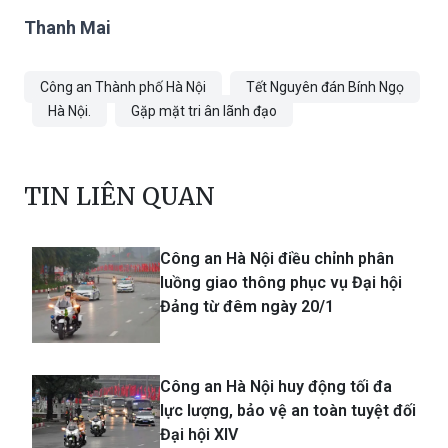
Thanh Mai
Công an Thành phố Hà Nội
Tết Nguyên đán Bính Ngọ
Hà Nội.
Gặp mặt tri ân lãnh đạo
TIN LIÊN QUAN
Công an Hà Nội điều chỉnh phân
luồng giao thông phục vụ Đại hội
Đảng từ đêm ngày 20/1
Công an Hà Nội huy động tối đa
lực lượng, bảo vệ an toàn tuyệt đối
Đại hội XIV