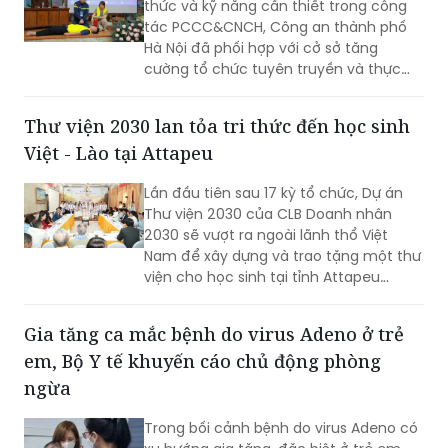
thức và kỹ năng cần thiết trong công
tác PCCC&CNCH, Công an thành phố
Hà Nội đã phối hợp với cở sở tăng
cường tổ chức tuyên truyền và thực
hành chữa cháy, cứu nạn.
Thư viện 2030 lan tỏa tri thức đến học sinh
Việt - Lào tại Attapeu
Lần đầu tiên sau 17 kỳ tổ chức, Dự án
Thư viện 2030 của CLB Doanh nhân
2030 sẽ vượt ra ngoài lãnh thổ Việt
Nam để xây dựng và trao tặng một thư
viện cho học sinh tại tỉnh Attapeu
(Lào), góp phần lan tỏa tri thức, gìn giữ
tiếng Việt và vun đắp tình hữu nghị đặc
Gia tăng ca mắc bệnh do virus Adeno ở trẻ
biệt Việt Nam - Lào.
em, Bộ Y tế khuyến cáo chủ động phòng
ngừa
Trong bối cảnh bệnh do virus Adeno có