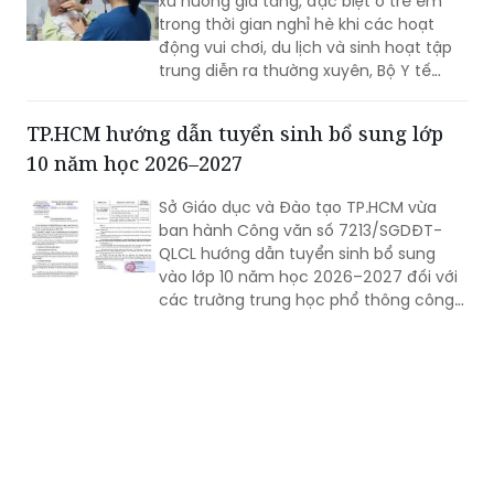
xu hướng gia tăng, đặc biệt ở trẻ em
trong thời gian nghỉ hè khi các hoạt
động vui chơi, du lịch và sinh hoạt tập
trung diễn ra thường xuyên, Bộ Y tế
khuyến cáo người dân không chủ quan,
chủ động thực hiện các biện pháp
TP.HCM hướng dẫn tuyển sinh bổ sung lớp
phòng bệnh, theo dõi sức khỏe và đến
10 năm học 2026–2027
cơ sở y tế kịp thời khi có dấu hiệu nghi
ngờ nhằm hạn chế nguy cơ lây lan và
Sở Giáo dục và Đào tạo TP.HCM vừa
các biến chứng có thể xảy ra.
ban hành Công văn số 7213/SGDĐT-
QLCL hướng dẫn tuyển sinh bổ sung
vào lớp 10 năm học 2026–2027 đối với
các trường trung học phổ thông công
lập còn thiếu chỉ tiêu, nhằm tạo thêm
cơ hội học tập cho học sinh sau kỳ thi
tuyển sinh vừa qua.