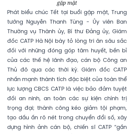
gặp mặt
Phát biểu chúc Tết tại buổi gặp mặt, Trung
tướng Nguyễn Thanh Tùng - Ủy viên Ban
Thường vụ Thành ủy, Bí thư Đảng ủy, Giám
đốc CATP Hà Nội bày tỏ lòng tri ân sâu sắc
đối với những đóng góp tâm huyết, bền bỉ
của các thế hệ lãnh đạo, cán bộ Công an
Thủ đô qua các thời kỳ. Giám đốc CATP
nhấn mạnh thành tích đặc biệt của toàn thể
lực lượng CBCS CATP là việc bảo đảm tuyệt
đối an ninh, an toàn các sự kiện chính trị
trọng đại; thành công kéo giảm tội phạm,
tạo dấu ấn rõ nét trong chuyển đổi số, xây
dựng hình ảnh cán bộ, chiến sĩ CATP “gần