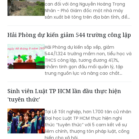
can đối với ông Nguyễn Hoàng Trọng
Nhân - Phó Giám đốc một nhà máy
sản xuất bê tông trên địa bàn tỉnh, để
điều tra về hành vi “Gây ô nhiễm môi
trường”. Vụ án được xác định liên quan
Hải Phòng dự kiến giảm 544 trường công lập
đến việc đổ, chôn lấp trái phép hơn
400 tấn bê tông thải ra môi trường.
Hải Phòng dự kiến sắp xếp, giảm
544/1.324 trường mầm non, tiểu học và
THCS công lập, tương đương 41,1%,
nhằm tinh gọn đầu mối quản lý, tập
trung nguồn lực và nâng cao chất
lượng giáo dục. Việc sắp xếp phải hoàn
thành trước ngày 20/8/2026.
Sinh viên Luật TP HCM lần đầu thực hiện
'tuyên thức'
Tại Lễ Tốt nghiệp, hơn 1.700 tân cử nhân
Đại học Luật TP HCM thực hiện nghi
thức “tuyên thức” với 5 cam kết về sự
liêm chính, thượng tôn pháp luật, cống
hiến cho xã hội.