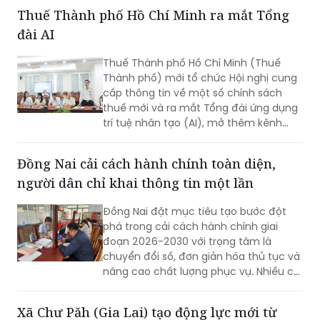
chú ý có di ảnh một phụ nữ.
Thuế Thành phố Hồ Chí Minh ra mắt Tổng
đài AI
Thuế Thành phố Hồ Chí Minh (Thuế
Thành phố) mới tổ chức Hội nghị cung
cấp thông tin về một số chính sách
thuế mới và ra mắt Tổng đài ứng dụng
trí tuệ nhân tạo (AI), mở thêm kênh
cung cấp thông tin thuế qua nền tảng
thanh toán số.
Đồng Nai cải cách hành chính toàn diện,
người dân chỉ khai thông tin một lần
Đồng Nai đặt mục tiêu tạo bước đột
phá trong cải cách hành chính giai
đoạn 2026-2030 với trọng tâm là
chuyển đổi số, đơn giản hóa thủ tục và
nâng cao chất lượng phục vụ. Nhiều chỉ
tiêu được đặt ra nhằm rút ngắn thời
gian giải quyết, tăng sự hài lòng của
Xã Chư Păh (Gia Lai) tạo động lực mới từ
người dân và doanh nghiệp.