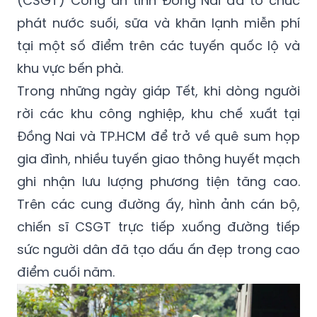
(CSGT) Công an tỉnh Đồng Nai đã tổ chức
phát nước suối, sữa và khăn lạnh miễn phí
tại một số điểm trên các tuyến quốc lộ và
khu vực bến phà.
Trong những ngày giáp Tết, khi dòng người
rời các khu công nghiệp, khu chế xuất tại
Đồng Nai và TP.HCM để trở về quê sum họp
gia đình, nhiều tuyến giao thông huyết mạch
ghi nhận lưu lượng phương tiện tăng cao.
Trên các cung đường ấy, hình ảnh cán bộ,
chiến sĩ CSGT trực tiếp xuống đường tiếp
sức người dân đã tạo dấu ấn đẹp trong cao
điểm cuối năm.