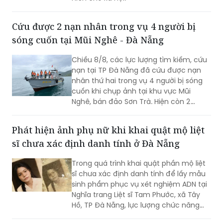
Cứu được 2 nạn nhân trong vụ 4 người bị
sóng cuốn tại Mũi Nghê - Đà Nẵng
Chiều 8/8, các lực lượng tìm kiếm, cứu
nạn tại TP Đà Nẵng đã cứu được nạn
nhân thứ hai trong vụ 4 người bị sóng
cuốn khi chụp ảnh tại khu vực Mũi
Nghê, bán đảo Sơn Trà. Hiện còn 2
người chưa tìm thấy.
Phát hiện ảnh phụ nữ khi khai quật mộ liệt
sĩ chưa xác định danh tính ở Đà Nẵng
Trong quá trình khai quật phần mộ liệt
sĩ chưa xác định danh tính để lấy mẫu
sinh phẩm phục vụ xét nghiệm ADN tại
Nghĩa trang Liệt sĩ Tam Phước, xã Tây
Hồ, TP Đà Nẵng, lực lượng chức năng
phát hiện nhiều di vật, trong đó đáng