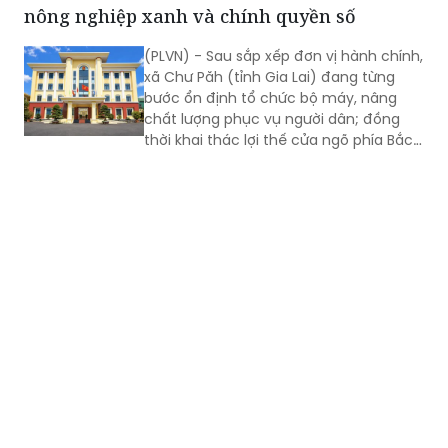
nông nghiệp xanh và chính quyền số
(PLVN) - Sau sắp xếp đơn vị hành chính,
xã Chư Păh (tỉnh Gia Lai) đang từng
bước ổn định tổ chức bộ máy, nâng
chất lượng phục vụ người dân; đồng
thời khai thác lợi thế cửa ngõ phía Bắc,
nông nghiệp công nghệ cao và bản sắc
văn hóa Jrai để mở rộng không gian
phát triển.