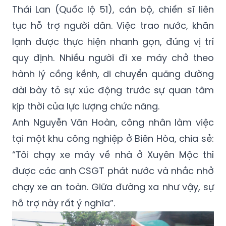
Thái Lan (Quốc lộ 51), cán bộ, chiến sĩ liên
tục hỗ trợ người dân. Việc trao nước, khăn
lạnh được thực hiện nhanh gọn, đúng vị trí
quy định. Nhiều người đi xe máy chở theo
hành lý cồng kềnh, di chuyển quãng đường
dài bày tỏ sự xúc động trước sự quan tâm
kịp thời của lực lượng chức năng.
Anh Nguyễn Văn Hoàn, công nhân làm việc
tại một khu công nghiệp ở Biên Hòa, chia sẻ:
“Tôi chạy xe máy về nhà ở Xuyên Mộc thì
được các anh CSGT phát nước và nhắc nhở
chạy xe an toàn. Giữa đường xa như vậy, sự
hỗ trợ này rất ý nghĩa”.