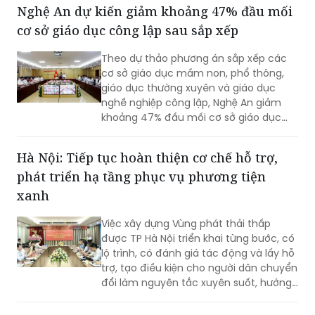
khoa học, công nghệ.
Nghệ An dự kiến giảm khoảng 47% đầu mối
cơ sở giáo dục công lập sau sắp xếp
Theo dự thảo phương án sắp xếp các
cơ sở giáo dục mầm non, phổ thông,
giáo dục thường xuyên và giáo dục
nghề nghiệp công lập, Nghệ An giảm
khoảng 47% đầu mối cơ sở giáo dục
công lập, thuộc nhóm địa phương có tỷ
lệ sắp xếp cao trong cả nước.
Hà Nội: Tiếp tục hoàn thiện cơ chế hỗ trợ,
phát triển hạ tầng phục vụ phương tiện
xanh
Việc xây dựng Vùng phát thải thấp
được TP Hà Nội triển khai từng bước, có
lộ trình, có đánh giá tác động và lấy hỗ
trợ, tạo điều kiện cho người dân chuyển
đổi làm nguyên tắc xuyên suốt, hướng
tới mục tiêu cải thiện chất lượng môi
trường không khí, phát triển giao thông