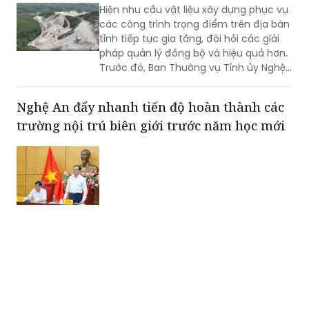
Hiện nhu cầu vật liệu xây dựng phục vụ
các công trình trọng điểm trên địa bàn
tỉnh tiếp tục gia tăng, đòi hỏi các giải
pháp quản lý đồng bộ và hiệu quả hơn.
Trước đó, Ban Thường vụ Tỉnh ủy Nghệ
An đã ban hành Kết luận về tăng cường
công tác quản lý hoạt động khoáng
Nghệ An đẩy nhanh tiến độ hoàn thành các
sản trên địa bàn tỉnh.
trường nội trú biên giới trước năm học mới