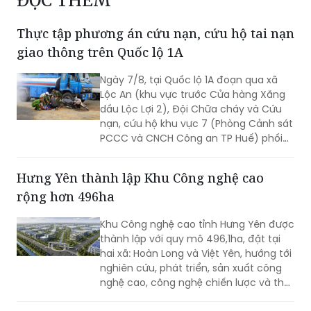
ĐỌC THÊM
Thực tập phương án cứu nạn, cứu hộ tai nạn
giao thông trên Quốc lộ 1A
Ngày 7/8, tại Quốc lộ 1A đoạn qua xã
Lộc An (khu vực trước Cửa hàng Xăng
dầu Lộc Lợi 2), Đội Chữa cháy và Cứu
nạn, cứu hộ khu vực 7 (Phòng Cảnh sát
PCCC và CNCH Công an TP Huế) phối
hợp UBND xã Lộc An tổ chức thực tập
phương án cứu nạn, cứu hộ đối với tình
Hưng Yên thành lập Khu Công nghệ cao
huống tai nạn giao thông đường bộ có
rộng hơn 496ha
huy động nhiều lực lượng, phương tiện
tham gia.
Khu Công nghệ cao tỉnh Hưng Yên được
thành lập với quy mô 496,1ha, đặt tại
hai xã: Hoàn Long và Việt Yên, hướng tới
nghiên cứu, phát triển, sản xuất công
nghệ cao, công nghệ chiến lược và thu
hút các nguồn lực đầu tư vào lĩnh vực