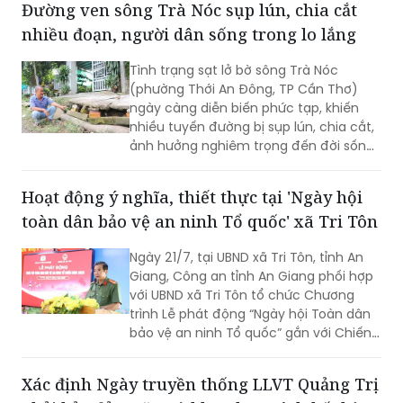
Đường ven sông Trà Nóc sụp lún, chia cắt
công cộng hiện đại và xây dựng Thủ đô
nhiều đoạn, người dân sống trong lo lắng
xanh, văn minh, bền vững.
Tình trạng sạt lở bờ sông Trà Nóc
(phường Thới An Đông, TP Cần Thơ)
ngày càng diễn biến phức tạp, khiến
nhiều tuyến đường bị sụp lún, chia cắt,
ảnh hưởng nghiêm trọng đến đời sống
của hàng trăm hộ dân. Không ít gia
đình phải tự bỏ tiền gia cố bờ sông,
Hoạt động ý nghĩa, thiết thực tại 'Ngày hội
nâng đường để duy trì lối đi. Tuy nhiên,
toàn dân bảo vệ an ninh Tổ quốc' xã Tri Tôn
người dân vẫn thường trực nỗi lo sạt lở,
nhất là vào mùa mưa và thời điểm
Ngày 21/7, tại UBND xã Tri Tôn, tỉnh An
nước lớn.
Giang, Công an tỉnh An Giang phối hợp
với UBND xã Tri Tôn tổ chức Chương
trình Lễ phát động “Ngày hội Toàn dân
bảo vệ an ninh Tổ quốc” gắn với Chiến
dịch Thanh niên Công an tình nguyện
hè năm 2026.
Xác định Ngày truyền thống LLVT Quảng Trị