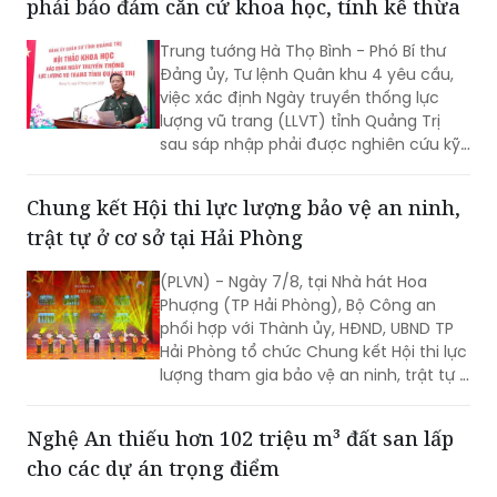
phải bảo đảm căn cứ khoa học, tính kế thừa
Trung tướng Hà Thọ Bình - Phó Bí thư
Đảng ủy, Tư lệnh Quân khu 4 yêu cầu,
việc xác định Ngày truyền thống lực
lượng vũ trang (LLVT) tỉnh Quảng Trị
sau sáp nhập phải được nghiên cứu kỹ
lưỡng, bảo đảm căn cứ khoa học, tính
kế thừa và tạo sự đồng thuận cao...
Chung kết Hội thi lực lượng bảo vệ an ninh,
trật tự ở cơ sở tại Hải Phòng
(PLVN) - Ngày 7/8, tại Nhà hát Hoa
Phượng (TP Hải Phòng), Bộ Công an
phối hợp với Thành ủy, HĐND, UBND TP
Hải Phòng tổ chức Chung kết Hội thi lực
lượng tham gia bảo vệ an ninh, trật tự ở
cơ sở giỏi toàn quốc lần thứ nhất, năm
2026 với chủ đề "Vững nghiệp vụ - Trọn
Nghệ An thiếu hơn 102 triệu m³ đất san lấp
niềm tin. Vì an ninh Tổ quốc và bình yên
cho các dự án trọng điểm
cuộc sống".