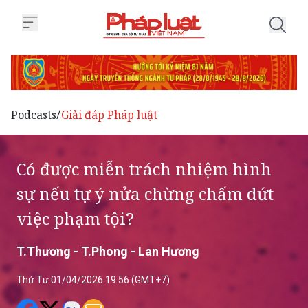
Trang chủ Có được miễn trách n
Podcasts
Giải đáp Pháp luật
/
Có được miễn trách nhiệm hình
sự nếu tự ý nửa chừng chấm dứt
việc phạm tội?
T.Thương - T.Phong - Lan Hương
Thứ Tư 01/04/2026 19:56 (GMT+7)
Bạn Lã Thế Huy (Thái Nguyên) băn khoăn: