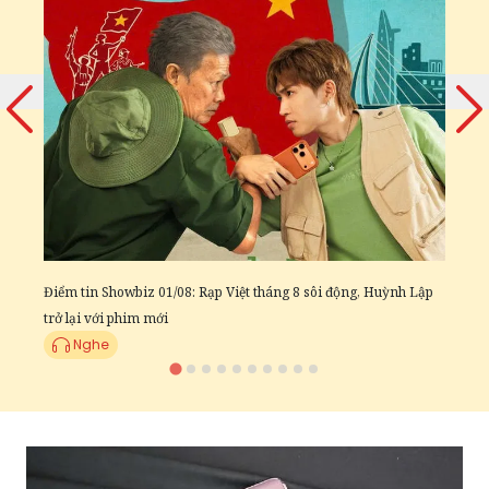
Đ
c
Điểm tin Showbiz 01/08: Rạp Việt tháng 8 sôi động, Huỳnh Lập
trở lại với phim mới
Nghe