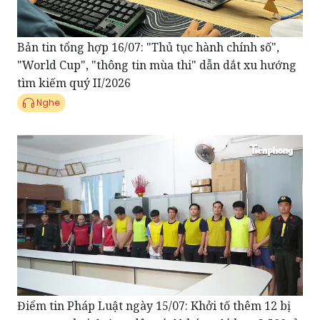
Bản tin tổng hợp 16/07: "Thủ tục hành chính số",
"World Cup", "thông tin mùa thi" dẫn dắt xu hướng
tìm kiếm quý II/2026
Nghe
Điểm tin Pháp Luật ngày 15/07: Khởi tố thêm 12 bị
can trong hai đường dây cá độ bóng đá hơn 3.500 tỉ
đồng tại TP.HCM