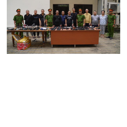
Điểm tin Pháp Luật ngày 01/07: Đánh sập xưởng sản
xuất vũ khí cực 'khủng' tại TPHCM, bắt 30 đối tượng
Nghe