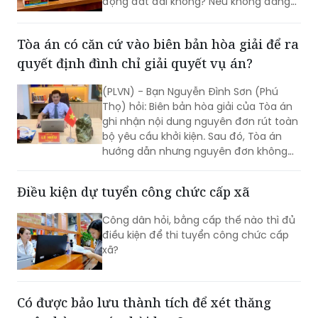
động đất đai không? Nếu không đăng
ký biến động đất đai sẽ bị xử phạt thế
nào?
Tòa án có căn cứ vào biên bản hòa giải để ra
quyết định đình chỉ giải quyết vụ án?
(PLVN) - Bạn Nguyễn Đình Sơn (Phú
Thọ) hỏi: Biên bản hòa giải của Tòa án
ghi nhận nội dung nguyên đơn rút toàn
bộ yêu cầu khởi kiện. Sau đó, Tòa án
hướng dẫn nhưng nguyên đơn không
làm đơn rút yêu cầu khởi kiện. Tòa án
có căn cứ vào biên bản hòa giải thể
Điều kiện dự tuyển công chức cấp xã
hiện nguyên đơn đã rút toàn bộ yêu
cầu khởi kiện để ra quyết định đình chỉ
Công dân hỏi, bằng cấp thế nào thì đủ
giải quyết vụ án theo quy định tại Điều
điều kiện để thi tuyển công chức cấp
217 của Bộ luật Tố tụng dân sự được
xã?
không?
Có được bảo lưu thành tích để xét thăng