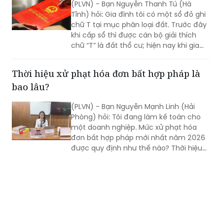
(PLVN) - Bạn Nguyễn Thanh Tú (Hà
Tĩnh) hỏi: Gia đình tôi có một sổ đỏ ghi
chữ T tại mục phân loại đất. Trước đây
khi cấp sổ thì được cán bộ giải thích
chữ “T” là đất thổ cư; hiện nay khi gia
đình tôi thực hiện đổi sổ lại giải thích
chữ “T” là đất trồng trọt? Vậy, chữ T này
Thời hiệu xử phạt hóa đơn bất hợp pháp là
phải hiểu là loại đất gì?
bao lâu?
(PLVN) - Bạn Nguyễn Mạnh Linh (Hải
Phòng) hỏi: Tôi đang làm kế toán cho
một doanh nghiệp. Mức xử phạt hóa
đơn bất hợp pháp mới nhất năm 2026
được quy định như thế nào? Thời hiệu
xử phạt hóa đơn bất hợp pháp là bao
lâu?