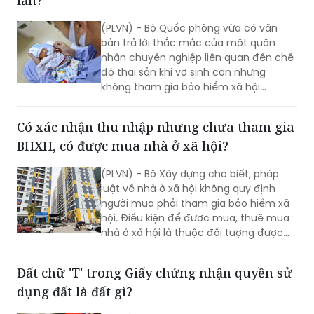
lần?
(PLVN) - Bộ Quốc phòng vừa có văn
bản trả lời thắc mắc của một quân
nhân chuyên nghiệp liên quan đến chế
độ thai sản khi vợ sinh con nhưng
không tham gia bảo hiểm xã hội
(BHXH).
Có xác nhận thu nhập nhưng chưa tham gia
BHXH, có được mua nhà ở xã hội?
(PLVN) - Bộ Xây dựng cho biết, pháp
luật về nhà ở xã hội không quy định
người mua phải tham gia bảo hiểm xã
hội. Điều kiện để được mua, thuê mua
nhà ở xã hội là thuộc đối tượng được
hưởng chính sách và đáp ứng các yêu
cầu về nhà ở, thu nhập theo quy định
Đất chữ 'T' trong Giấy chứng nhận quyền sử
hiện hành.
dụng đất là đất gì?