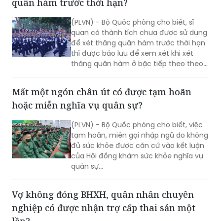
quân hàm trước thời hạn?
(PLVN) - Bộ Quốc phòng cho biết, sĩ
quan có thành tích chưa được sử dụng
để xét thăng quân hàm trước thời hạn
thì được bảo lưu để xem xét khi xét
thăng quân hàm ở bậc tiếp theo theo
quy định của Thông tư số 18/2025/TT-
BQP.
Mất một ngón chân út có được tạm hoãn
hoặc miễn nghĩa vụ quân sự?
(PLVN) - Bộ Quốc phòng cho biết, việc
tạm hoãn, miễn gọi nhập ngũ do không
đủ sức khỏe được căn cứ vào kết luận
của Hội đồng khám sức khỏe nghĩa vụ
quân sự...
Vợ không đóng BHXH, quân nhân chuyên
nghiệp có được nhận trợ cấp thai sản một