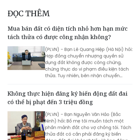
ĐỌC THÊM
Mua bán đất có diện tích nhỏ hơn hạn mức
tách thửa có được công nhận không?
(PLVN) - Bạn Lê Quang Hiệp (Hà Nội) hỏi:
Hợp đồng chuyển nhượng quyền sử
dụng đất không được công chứng,
chứng thực do vi phạm điều kiện tách
thửa. Tuy nhiên, bên nhận chuyển
nhượng đã thực hiện hai phần ba nghĩa
vụ hoặc đã trả hết tiền cho bên
Không thực hiện đăng ký biến động đất đai
chuyển nhượng và đã xây dựng nhà ở
có thể bị phạt đến 3 triệu đồng
trên đất nhận chuyển nhượng mà
không bị chính quyền địa phương xử lý.
(PLVN) - Bạn Nguyễn Văn Hảo (Bắc
Vậy hợp đồng chuyển nhượng quyền sử
Ninh) hỏi: Bố mẹ tôi muốn tách một
dụng đất này có được công nhận
phần mảnh đất cho vợ chồng tôi. Tách
không?
thửa đất có cần phải đăng ký biến