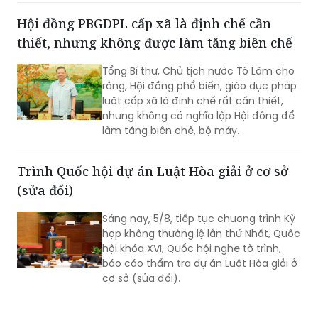
dựng và tổ chức thi hành pháp luật
Hội đồng PBGDPL cấp xã là định chế cần
trình Thủ tướng Chính phủ.
thiết, nhưng không được làm tăng biên chế
Tổng Bí thư, Chủ tịch nước Tô Lâm cho
rằng, Hội đồng phổ biến, giáo dục pháp
luật cấp xã là định chế rất cần thiết,
nhưng không có nghĩa lập Hội đồng để
làm tăng biên chế, bộ máy.
Trình Quốc hội dự án Luật Hòa giải ở cơ sở
(sửa đổi)
Sáng nay, 5/8, tiếp tục chương trình Kỳ
họp không thường lệ lần thứ Nhất, Quốc
hội khóa XVI, Quốc hội nghe tờ trình,
báo cáo thẩm tra dự án Luật Hòa giải ở
cơ sở (sửa đổi).