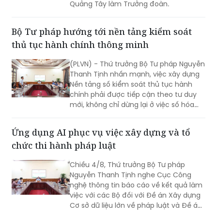
Quảng Tây làm Trưởng đoàn.
Bộ Tư pháp hướng tới nền tảng kiểm soát
thủ tục hành chính thông minh
(PLVN) - Thứ trưởng Bộ Tư pháp Nguyễn
Thanh Tịnh nhấn mạnh, việc xây dựng
Nền tảng số kiểm soát thủ tục hành
chính phải được tiếp cận theo tư duy
mới, không chỉ dừng lại ở việc số hóa
các quy trình, biểu mẫu hay thay thế
một số thao tác thủ công bằng công
Ứng dụng AI phục vụ việc xây dựng và tổ
nghệ, mà phải hướng tới xây dựng một
chức thi hành pháp luật
nền tảng thực sự thông minh, chủ
động, dựa trên dữ liệu và tạo ra giá trị
Chiều 4/8, Thứ trưởng Bộ Tư pháp
gia tăng cho công tác quản lý nhà
Nguyễn Thanh Tịnh nghe Cục Công
nước.
nghệ thông tin báo cáo về kết quả làm
việc với các Bộ đối với Đề án Xây dựng
Cơ sở dữ liệu lớn về pháp luật và Đề án
Ứng dụng trí tuệ nhân tạo trong xây