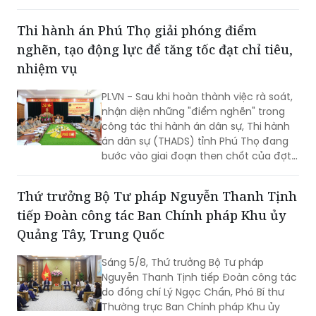
Thi hành án Phú Thọ giải phóng điểm
nghẽn, tạo động lực để tăng tốc đạt chỉ tiêu,
nhiệm vụ
PLVN - Sau khi hoàn thành việc rà soát,
nhận diện những "điểm nghẽn" trong
công tác thi hành án dân sự, Thi hành
án dân sự (THADS) tỉnh Phú Thọ đang
bước vào giai đoạn then chốt của đợt
cao điểm với trọng tâm giải phóng
điểm nghẽn, khơi thông tiến độ và tạo
Thứ trưởng Bộ Tư pháp Nguyễn Thanh Tịnh
động lực để tăng tốc hoàn thành các
tiếp Đoàn công tác Ban Chính pháp Khu ủy
chỉ tiêu, nhiệm vụ năm 2026.
Quảng Tây, Trung Quốc
Sáng 5/8, Thứ trưởng Bộ Tư pháp
Nguyễn Thanh Tịnh tiếp Đoàn công tác
do đồng chí Lý Ngọc Chấn, Phó Bí thư
Thường trực Ban Chính pháp Khu ủy