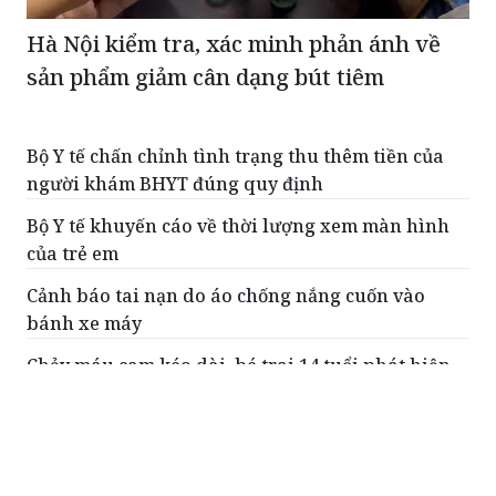
sản phẩm giảm cân dạng bút tiêm
Bộ Y tế chấn chỉnh tình trạng thu thêm tiền của
người khám BHYT đúng quy định
Bộ Y tế khuyến cáo về thời lượng xem màn hình
của trẻ em
Cảnh báo tai nạn do áo chống nắng cuốn vào
bánh xe máy
Chảy máu cam kéo dài, bé trai 14 tuổi phát hiện
khối u hiếm gặp vùng mũi xoang
Hà Nội xử phạt, đình chỉ hàng loạt cơ sở sản xuất,
kinh doanh răng giả
ĐỌC THÊM