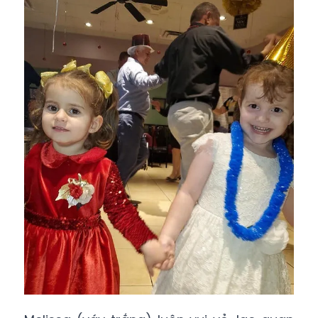
Melissa (váy trắng) luôn vui vẻ, lạc quan
dù phải chiến đấu với bệnh tật nhiều