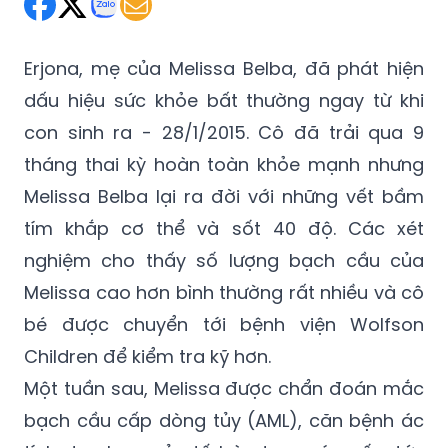
Erjona, mẹ của Melissa Belba, đã phát hiện
dấu hiệu sức khỏe bất thường ngay từ khi
con sinh ra - 28/1/2015. Cô đã trải qua 9
tháng thai kỳ hoàn toàn khỏe mạnh nhưng
Melissa Belba lại ra đời với những vết bầm
tím khắp cơ thể và sốt 40 độ. Các xét
nghiệm cho thấy số lượng bạch cầu của
Melissa cao hơn bình thường rất nhiều và cô
bé được chuyển tới bệnh viện Wolfson
Children để kiểm tra kỹ hơn.
Một tuần sau, Melissa được chẩn đoán mắc
bạch cầu cấp dòng tủy (AML), căn bệnh ác
tính do clone của tế bào tạo máu gốc, tức
tế bào non hoặc tế bào tương đương với tế