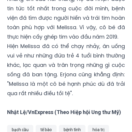
viện đã tìm được người hiến và trái tim hoàn
toàn phù hợp với Melissa. Vì vậy, cô bé đã
thực hiện cấy ghép tim vào đầu năm 2019.
Hiện Melissa đã có thể chạy nhảy, ăn uống
vui vẻ như những đứa trẻ 4 tuổi bình thường
khác, lạc quan và trân trọng những gì cuộc
sống đã ban tặng. Erjona cũng khẳng định:
"Melissa là một cô bé hạnh phúc dù đã trải
qua rất nhiều điều tồi tệ".
Nhật Lệ/VnExpress (Theo Hiệp hội Ung thư Mỹ)
bạch cầu
tế bào
bệnh tình
hóa trị
bệnh bạch cầu
cô bé
trợ tim
cấy ghép