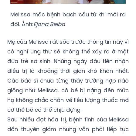
đời. Ảnh:
Ejona Belba
Mẹ của Melissa rất sốc trước thông tin này vì
cô nghĩ ung thư sẽ không thể xảy ra ở một
đứa trẻ sơ sinh. Những ngày đầu tiên nhận
điều trị là khoảng thời gian khó khăn nhất.
Các bác sĩ chưa từng thấy trường hợp nào
giống như Melissa, cô bé bị nặng đến mức
họ không chắc chắn về liều lượng thuốc mà
cơ thể bé có thể chịu đựng.
Sau nhiều đợt hóa trị, bệnh tình của Melissa
dần thuyên giảm nhưng vẫn phải tiếp tục
điều trị để ngăn ngừa ung thư tái phát. Cô
bé đã hoàn toàn khỏi bệnh và được trở về