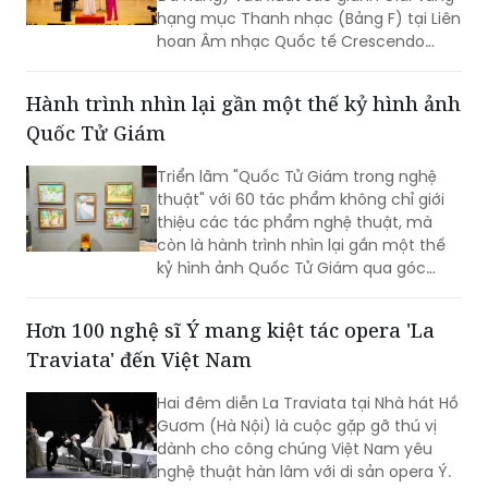
hạng mục Thanh nhạc (Bảng F) tại Liên
hoan Âm nhạc Quốc tế Crescendo
2026. Thành tích tiếp tục khẳng định
dấu ấn của nữ tiến sĩ 9X trong lĩnh vực
Hành trình nhìn lại gần một thế kỷ hình ảnh
biểu diễn, nghiên cứu và đào tạo âm
Quốc Tử Giám
nhạc.
Triển lãm "Quốc Tử Giám trong nghệ
thuật" với 60 tác phẩm không chỉ giới
thiệu các tác phẩm nghệ thuật, mà
còn là hành trình nhìn lại gần một thế
kỷ hình ảnh Quốc Tử Giám qua góc
nhìn của các họa sĩ, kiến trúc sư, nhiếp
ảnh gia và nghệ sĩ thuộc nhiều thế hệ.
Hơn 100 nghệ sĩ Ý mang kiệt tác opera 'La
Traviata' đến Việt Nam
Hai đêm diễn La Traviata tại Nhà hát Hồ
Gươm (Hà Nội) là cuộc gặp gỡ thú vị
dành cho công chúng Việt Nam yêu
nghệ thuật hàn lâm với di sản opera Ý.