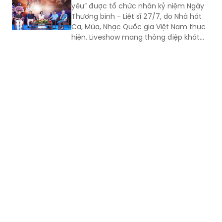
yêu” được tổ chức nhân kỷ niệm Ngày
Thương binh - Liệt sĩ 27/7, do Nhà hát
Ca, Múa, Nhạc Quốc gia Việt Nam thực
hiện. Liveshow mang thông điệp khát
vọng về tình yêu đôi lứa, hạnh phúc gia
đình, tình yêu con người và quê hương,
đất nước. Đó còn là khát vọng hòa
bình, lòng biết ơn đối với những người
đã ngã xuống vì độc lập, tự do của Tổ
quốc.