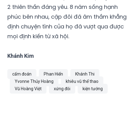
2 thiên thần đáng yêu. 8 năm sống hạnh
phúc bên nhau, cặp đôi đã âm thầm khẳng
định chuyện tình của họ đã vượt qua được
mọi định kiến từ xã hội.
Khánh Kim
cấm đoán
Phan Hiển
Khánh Thi
Yvonne Thúy Hoàng
khiêu vũ thể thao
Vũ Hoàng Việt
xứng đôi
kiện tướng