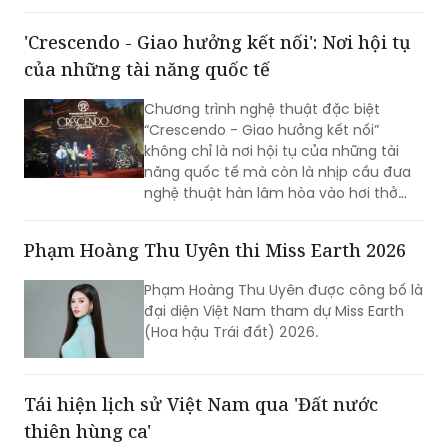
'Crescendo - Giao hưởng kết nối': Nơi hội tụ
của những tài năng quốc tế
Chương trình nghệ thuật đặc biệt
“Crescendo - Giao hưởng kết nối”
không chỉ là nơi hội tụ của những tài
năng quốc tế mà còn là nhịp cầu đưa
nghệ thuật hàn lâm hòa vào hơi thở
cuộc sống, góp phần khẳng định vị thế
TP Sáng tạo của Hà Nội. Đêm nhạc đã
Phạm Hoàng Thu Uyên thi Miss Earth 2026
xóa nhòa khoảng cách giữa âm nhạc
hàn lâm và khán giả, để lại dấu ấn văn
Phạm Hoàng Thu Uyên được công bố là
hóa trong lòng người dân địa phương
đại diện Việt Nam tham dự Miss Earth
cùng du khách thập phương.
(Hoa hậu Trái đất) 2026.
Tái hiện lịch sử Việt Nam qua 'Đất nước
thiên hùng ca'