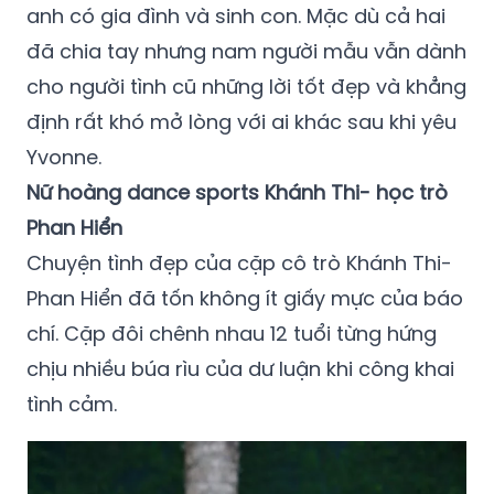
anh có gia đình và sinh con. Mặc dù cả hai
đã chia tay nhưng nam người mẫu vẫn dành
cho người tình cũ những lời tốt đẹp và khẳng
định rất khó mở lòng với ai khác sau khi yêu
Yvonne.
Nữ hoàng dance sports Khánh Thi- học trò
Phan Hiển
Chuyện tình đẹp của cặp cô trò Khánh Thi-
Phan Hiển đã tốn không ít giấy mực của báo
chí. Cặp đôi chênh nhau 12 tuổi từng hứng
chịu nhiều búa rìu của dư luận khi công khai
tình cảm.