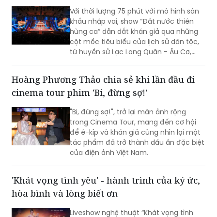
Với thời lượng 75 phút với mô hình sân
khấu nhập vai, show “Đất nước thiên
hùng ca” dẫn dắt khán giả qua những
cột mốc tiêu biểu của lịch sử dân tộc,
từ huyền sử Lạc Long Quân - Âu Cơ,
thời Hùng Vương dựng nước, các chiến
công giữ nước hào hùng đến khát vọng
Hoàng Phương Thảo chia sẻ khi lần đầu đi
phát triển hùng cường của dân tộc
cinema tour phim 'Bi, đừng sợ!'
trong thời đại mới.
"Bi, đừng sợ!", trở lại màn ảnh rộng
trong Cinema Tour, mang đến cơ hội
để ê-kíp và khán giả cùng nhìn lại một
tác phẩm đã trở thành dấu ấn đặc biệt
của điện ảnh Việt Nam.
'Khát vọng tình yêu' - hành trình của ký ức,
hòa bình và lòng biết ơn
Liveshow nghệ thuật “Khát vọng tình