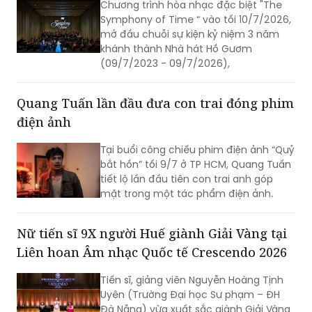
Chương trình hòa nhạc đặc biệt "The
Symphony of Time “ vào tối 10/7/2026,
mở đầu chuỗi sự kiện kỷ niệm 3 năm
khánh thành Nhà hát Hồ Gươm
(09/7/2023 - 09/7/2026),
Quang Tuấn lần đầu đưa con trai đóng phim
điện ảnh
Tại buổi công chiếu phim điện ảnh “Quỷ
bắt hồn” tối 9/7 ở TP HCM, Quang Tuấn
tiết lộ lần đầu tiên con trai anh góp
mặt trong một tác phẩm điện ảnh.
Nữ tiến sĩ 9X người Huế giành Giải Vàng tại
Liên hoan Âm nhạc Quốc tế Crescendo 2026
Tiến sĩ, giảng viên Nguyễn Hoàng Tịnh
Uyên (Trường Đại học Sư phạm – ĐH
Đà Nẵng) vừa xuất sắc giành Giải Vàng