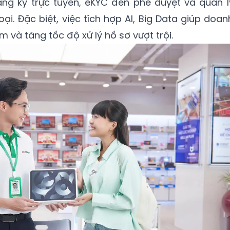
đăng ký trực tuyến, eKYC đến phê duyệt và quản l
ại. Đặc biệt, việc tích hợp AI, Big Data giúp doan
và tăng tốc độ xử lý hồ sơ vượt trội.