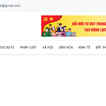
uat@gmail.com
 kích cầu tiêu dùng trong bối cảnh lãi suất tăng
ODCASTS
PHÁP LUẬT
XÃ HỘI
VĂN HÓA
KINH TẾ
BẤT Đ