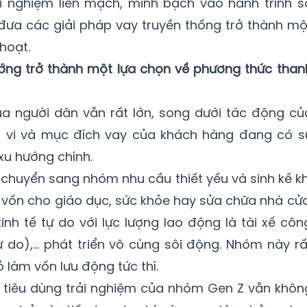
i nghiệm liền mạch, minh bạch vào hành trình s
đưa các giải pháp vay truyền thống trở thành mộ
hoạt.
ướng trở thành một lựa chọn về phương thức than
ủa người dân vẫn rất lớn, song dưới tác động củ
nh vi và mục đích vay của khách hàng đang có s
 xu hướng chính.
 chuyển sang nhóm nhu cầu thiết yếu và sinh kế kh
g vốn cho giáo dục, sức khỏe hay sửa chữa nhà cửa
kinh tế tự do với lực lượng lao động là tài xế côn
tự do),… phát triển vô cùng sôi động. Nhóm này rấ
 làm vốn lưu động tức thì.
g tiêu dùng trải nghiệm của nhóm Gen Z vẫn khôn