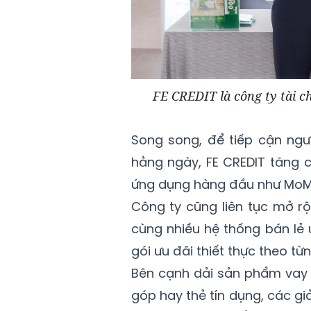
FE CREDIT là công ty tài c
Song song, để tiếp cận ngư
hằng ngày, FE CREDIT tăng c
ứng dụng hàng đầu như MoMo
Công ty cũng liên tục mở r
cùng nhiều hệ thống bán lẻ 
gói ưu đãi thiết thực theo từ
Bên cạnh dải sản phẩm vay 
góp hay thẻ tín dụng, các g