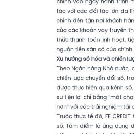
chính vào ngay hành trình 
tác với các đối tác lớn đa 
chính đến tận nơi khách hà
của các khoản vay truyền th
thức thanh toán linh hoạt, ti
nguồn tiền sẵn có của chính 
Xu hướng số hóa và chiến lư
Theo Ngân hàng Nhà nước, có
chiến lược chuyển đổi số, tr
được thực hiện qua kênh số.
sự tiện lợi chỉ bằng “một chạ
hơn” với các trải nghiệm tài 
Trước thực tế đó, FE CREDIT 
số. Tâm điểm là ứng dụng đ