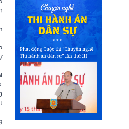
ố
t
h
a
Phát động Cuộc thi “Chuyện nghề
Thi hành án dân sự” lần thứ III
ự
i
.
g
t
g