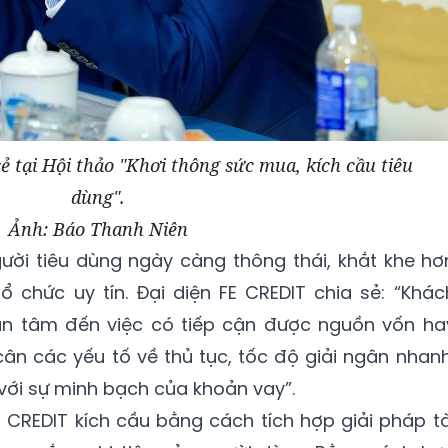
ẻ tại Hội thảo "Khơi thông sức mua, kích cầu tiêu
dùng".
Ảnh: Báo Thanh Niên
ười tiêu dùng ngày càng thông thái, khắt khe hơ
ổ chức uy tín. Đại diện FE CREDIT chia sẻ: “Khác
an tâm đến việc có tiếp cận được nguồn vốn ha
ân các yếu tố về thủ tục, tốc độ giải ngân nhanh
 với sự minh bạch của khoản vay”.
E CREDIT kích cầu bằng cách tích hợp giải pháp tà