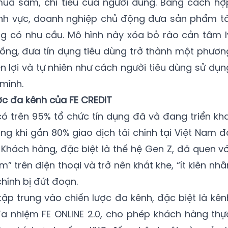
mua sắm, chi tiêu của người dùng. Bằng cách hợ
lĩnh vực, doanh nghiệp chủ động đưa sản phẩm tà
ng có nhu cầu. Mô hình này xóa bỏ rào cản tâm l
ống, đưa tín dụng tiêu dùng trở thành một phươn
ện lợi và tự nhiên như cách người tiêu dùng sử dụn
mình.
ợc đa kênh của FE CREDIT
 trên 95% tổ chức tín dụng đã và đang triển kha
ong khi gần 80% giao dịch tài chính tại Việt Nam đ
 Khách hàng, đặc biệt là thế hệ Gen Z, đã quen vớ
m” trên điện thoại và trở nên khắt khe, “ít kiên nhẫ
chính bị đứt đoạn.
tập trung vào chiến lược đa kênh, đặc biệt là kên
a nhiệm FE ONLINE 2.0, cho phép khách hàng thự