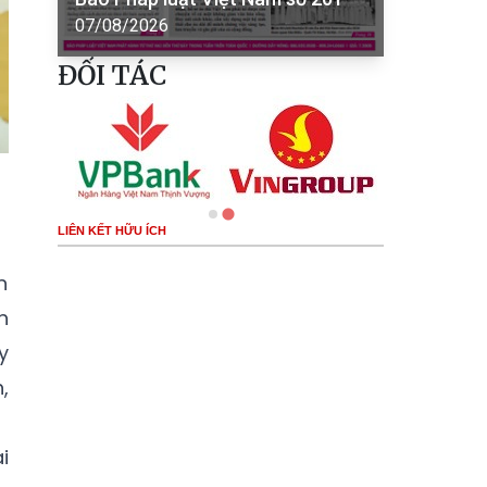
07/08/2026
ĐỐI TÁC
LIÊN KẾT HỮU ÍCH
n
h
y
,
i