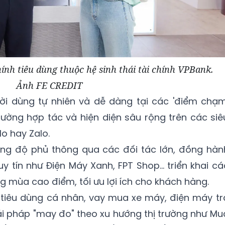
hính tiêu dùng thuộc hệ sinh thái tài chính VPBank.
Ảnh FE CREDIT
ời dùng tự nhiên và dễ dàng tại các 'điểm chạm
ường hợp tác và hiện diện sâu rộng trên các siê
 hay Zalo.
ộng độ phủ thông qua các đối tác lớn, đồng hàn
uy tín như Điện Máy Xanh, FPT Shop… triển khai cá
ng mùa cao điểm, tối ưu lợi ích cho khách hàng.
tiêu dùng cá nhân, vay mua xe máy, điện máy tr
iải pháp "may đo" theo xu hướng thị trường như Mu