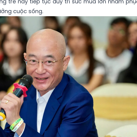
àng trẻ này tiếp tục duy trì sức mua lớn nhằm phụ
ưởng cuộc sống.