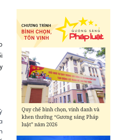
o
i
y
Quy chế bình chọn, vinh danh và
ỳ
khen thưởng “Gương sáng Pháp
a
luật” năm 2026
n