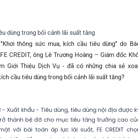
êu dùng trong bối cảnh lãi suất tăng
"Khơi thông sức mua, kích cầu tiêu dùng" do Bá
n FE CREDIT, ông Lê Trương Hoàng – Giám đốc Khố
m Giới Thiệu Dịch Vụ - đã có những chia sẻ xoa
ích cầu tiêu dùng trong bối cảnh lãi suất tăng?
- Xuất khẩu - Tiêu dùng, tiêu dùng nội địa được k
ở thành bệ đỡ cho mục tiêu tăng trưởng cao củ
mặt với bài toán áp lực lãi suất, FE CREDIT chọ