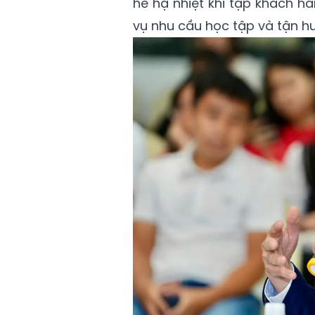
hề hạ nhiệt khi tập khách h
vụ nhu cầu học tập và tận h