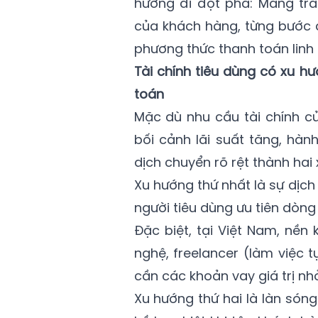
hướng đi đột phá: Mang trả
của khách hàng, từng bước 
phương thức thanh toán linh 
Tài chính tiêu dùng có xu h
toán
Mặc dù nhu cầu tài chính c
bối cảnh lãi suất tăng, hà
dịch chuyển rõ rệt thành hai
Xu hướng thứ nhất là sự dịch
người tiêu dùng ưu tiên dòn
Đặc biệt, tại Việt Nam, nền 
nghệ, freelancer (làm việc 
cần các khoản vay giá trị nhỏ
Xu hướng thứ hai là làn són