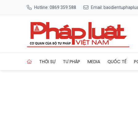
Hotline: 0869 359 588
Email: baodientuphapl
Trang chủ Chuyên gia hiến kế
THỜI SỰ
TƯ PHÁP
MEDIA
QUỐC TẾ
P