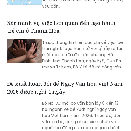
số 3 di chuyển theo hướng Đông và suy
yếu dần.
Xác minh vụ việc liên quan đến bạo hành
trẻ em ở Thanh Hóa
Trước thông tin trên báo chí về việc 'bé
trai nghi bị bạo hành tử vong' xảy ra tại
một cơ sở trên địa bàn phường Hải
Bình, tỉnh Thanh Hóa, ngày 5/8, Cục Bà
mẹ và Trẻ em, Bộ Y tế đã có công văn
gửi Sở Y tế tỉnh Thanh Hóa về việc xử lý
vụ việc liên quan đến trẻ em.
Đề xuất hoán đổi để Ngày Văn hóa Việt Nam
2026 được nghỉ 4 ngày
Bộ Nội vụ mới có văn bản lấy ý kiến 13
bộ, ngành về đề xuất nghỉ Ngày Văn
hóa Việt Nam năm 2026. Theo đó, đối
với cán bộ, công chức, viên chức và
người lao động của các cơ quan hành