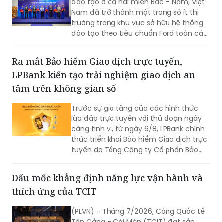
đào tạo ở cả hai miền Bắc – Nam, Việt
tranh.
Nam đã trở thành một trong số ít thị
trường trong khu vực sở hữu hệ thống
đào tạo theo tiêu chuẩn Ford toàn cầu,
cùng với Thái Lan, Nam Phi, Úc và
Philippin.
Ra mắt Bảo hiểm Giao dịch trực tuyến,
LPBank kiến tạo trải nghiệm giao dịch an
tâm trên không gian số
Trước sự gia tăng của các hình thức
lừa đảo trực tuyến với thủ đoạn ngày
càng tinh vi, từ ngày 6/8, LPBank chính
thức triển khai Bảo hiểm Giao dịch trực
tuyến do Tổng Công ty Cổ phần Bảo
hiểm LPBank (LPBI) cung cấp.
Dấu mốc khẳng định năng lực vận hành và
thích ứng của TCIT
(PLVN) - Tháng 7/2026, Cảng Quốc tế
Tân Cảng - Cái Mép (TCIT) đạt sản