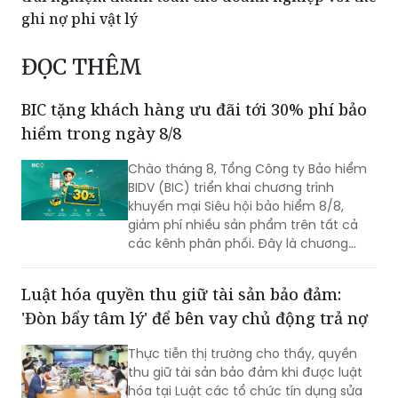
ghi nợ phi vật lý
ĐỌC THÊM
BIC tặng khách hàng ưu đãi tới 30% phí bảo
hiểm trong ngày 8/8
Chào tháng 8, Tổng Công ty Bảo hiểm
BIDV (BIC) triển khai chương trình
khuyến mại Siêu hội bảo hiểm 8/8,
giảm phí nhiều sản phẩm trên tất cả
các kênh phân phối. Đây là chương
trình ưu đãi có mức giảm phí tốt nhất
của BIC ở trong cùng thời điểm.
Luật hóa quyền thu giữ tài sản bảo đảm:
'Đòn bẩy tâm lý' để bên vay chủ động trả nợ
Thực tiễn thị trường cho thấy, quyền
thu giữ tài sản bảo đảm khi được luật
hóa tại Luật các tổ chức tín dụng sửa