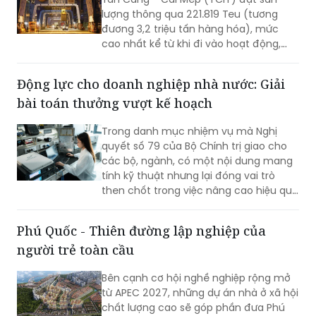
lượng thông qua 221.819 Teu (tương
đương 3,2 triệu tấn hàng hóa), mức
cao nhất kể từ khi đi vào hoạt động,
vượt kỷ lục được thiết lập vào tháng
8/2025. Kết quả này không chỉ đánh
Động lực cho doanh nghiệp nhà nước: Giải
dấu bước tăng trưởng về sản lượng mà
bài toán thưởng vượt kế hoạch
còn khẳng định năng lực vận hành, khả
năng thích ứng và chất lượng dịch vụ
Trong danh mục nhiệm vụ mà Nghị
của TCIT trong bối cảnh thị trường vận
quyết số 79 của Bộ Chính trị giao cho
tải biển và chuỗi cung ứng toàn cầu
các bộ, ngành, có một nội dung mang
còn nhiều biến động.
tính kỹ thuật nhưng lại đóng vai trò
then chốt trong việc nâng cao hiệu quả
hoạt động của doanh nghiệp nhà nước
(DNNN): xây dựng cơ chế thưởng theo
Phú Quốc - Thiên đường lập nghiệp của
tỷ lệ đối với phần lợi nhuận vượt kế
người trẻ toàn cầu
hoạch.
Bên cạnh cơ hội nghề nghiệp rộng mở
từ APEC 2027, những dự án nhà ở xã hội
chất lượng cao sẽ góp phần đưa Phú