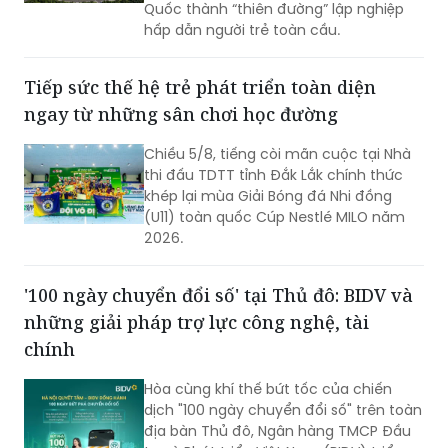
Quốc thành “thiên đường” lập nghiệp
hấp dẫn người trẻ toàn cầu.
Tiếp sức thế hệ trẻ phát triển toàn diện
ngay từ những sân chơi học đường
Chiều 5/8, tiếng còi mãn cuộc tại Nhà
thi đấu TDTT tỉnh Đắk Lắk chính thức
khép lại mùa Giải Bóng đá Nhi đồng
(U11) toàn quốc Cúp Nestlé MILO năm
2026.
'100 ngày chuyển đổi số' tại Thủ đô: BIDV và
những giải pháp trợ lực công nghệ, tài
chính
Hòa cùng khí thế bứt tốc của chiến
dịch "100 ngày chuyển đổi số" trên toàn
địa bàn Thủ đô, Ngân hàng TMCP Đầu