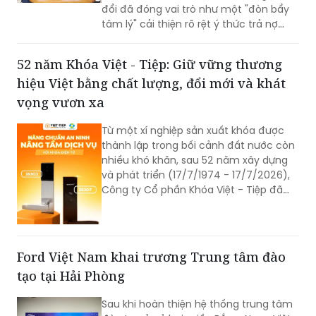
đổi đã đóng vai trò như một "đòn bẩy
tâm lý" cải thiện rõ rệt ý thức trả nợ
của bên vay.
52 năm Khóa Việt - Tiệp: Giữ vững thương
hiệu Việt bằng chất lượng, đổi mới và khát
vọng vươn xa
Từ một xí nghiệp sản xuất khóa được
thành lập trong bối cảnh đất nước còn
nhiều khó khăn, sau 52 năm xây dựng
và phát triển (17/7/1974 - 17/7/2026),
Công ty Cổ phần Khóa Việt - Tiệp đã
trở thành một trong những doanh
nghiệp cơ khí tiêu biểu của Việt Nam.
Hành trình hơn nửa thế kỷ ấy không chỉ
là câu chuyện tăng trưởng của một
Ford Việt Nam khai trương Trung tâm đào
thương hiệu “quốc dân”, mà còn phản
tạo tại Hải Phòng
ánh sự bền bỉ của doanh nghiệp Việt
trong quá trình đổi mới, hội nhập và
Sau khi hoàn thiện hệ thống trung tâm
không ngừng nâng cao năng lực cạnh