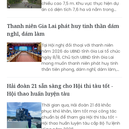
chiều cao 7,5 m. Khu vực thực hiện dự
án có diện tích 7,6 ha và nằm trong
Khu vực bảo vệ II của Khu Di tích lịch sử
Đền Hùng...
Thanh niên Gia Lai phát huy tinh thần dám
nghĩ, dám làm
Tại Hội nghị đối thoại với thanh niên
năm 2026 do UBND tỉnh Gia Lai tổ chức
ngày 8/8, Chủ tịch UBND tỉnh Gia Lai
mong muốn thanh niên phát huy tinh
thần tiên phong, dám nghĩ, dám làm,
chủ động học tập, đổi mới sáng tạo và
gắn khát vọng cá nhân với khát vọng
Hải đoàn 21 sẵn sàng cho Hội thi tàu tốt -
phát triển của quê hương.
Hội thao huấn luyện tàu
Thời gian qua, Hải đoàn 21 đã khắc
phục khó khăn, làm tốt mọi công tác
chuẩn bị để tham gia Hội thi tàu tốt -
Hội thao huấn luyện tàu cấp Bộ Tư lệnh