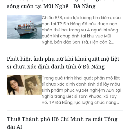
sóng cuốn tại Mũi Nghê - Đà Nẵng
Chiều 8/8, các lực lượng tìm kiếm, cứu
nạn tại TP Đà Nẵng đã cứu được nạn
nhân thứ hai trong vụ 4 người bị sóng
cuốn khi chụp ảnh tại khu vực Mũi
Nghê, bán đảo Sơn Trà. Hiện còn 2
người chưa tìm thấy.
Phát hiện ảnh phụ nữ khi khai quật mộ liệt
sĩ chưa xác định danh tính ở Đà Nẵng
Trong quá trình khai quật phần mộ liệt
sĩ chưa xác định danh tính để lấy mẫu
sinh phẩm phục vụ xét nghiệm ADN tại
Nghĩa trang Liệt sĩ Tam Phước, xã Tây
Hồ, TP Đà Nẵng, lực lượng chức năng
phát hiện nhiều di vật, trong đó đáng
chú ý có di ảnh một phụ nữ.
Thuế Thành phố Hồ Chí Minh ra mắt Tổng
đài AI