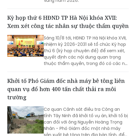
Vùng năm 2026.
Kỳ họp thứ 6 HĐND TP Hà Nội khóa XVII:
Xem xét công tác nhân sự thuộc thẩm quyền
Sáng 10/8 tới, HĐND TP Hà Nội khóa XVII,
nhiệm kỳ 2026-2031 sẽ tổ chức Kỳ họp
thứ 6 (kỳ họp chuyên đề) để xem xét,
quyết định các nội dung quan trọng
thuộc thẩm quyền, trong đó có các nội
dung về công tác nhân sự.
Khởi tố Phó Giám đốc nhà máy bê tông liên
quan vụ đổ hơn 400 tấn chất thải ra môi
trường
Cơ quan Cảnh sát điều tra Công an
tỉnh Tây Ninh đã khởi tố vụ án, khởi tố bị
can đối với ông Nguyễn Hoàng Trọng
Nhân - Phó Giám đốc một nhà máy
sản xuất bê tông trên địa bàn tỉnh, để