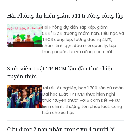
điều tra về hành vi “Gây ô nhiễm môi
trường”. Vụ án được xác định liên quan
Hải Phòng dự kiến giảm 544 trường công lập
đến việc đổ, chôn lấp trái phép hơn
400 tấn bê tông thải ra môi trường.
Hải Phòng dự kiến sắp xếp, giảm
544/1.324 trường mầm non, tiểu học và
THCS công lập, tương đương 41,1%,
nhằm tinh gọn đầu mối quản lý, tập
trung nguồn lực và nâng cao chất
lượng giáo dục. Việc sắp xếp phải hoàn
thành trước ngày 20/8/2026.
Sinh viên Luật TP HCM lần đầu thực hiện
'tuyên thức'
Tại Lễ Tốt nghiệp, hơn 1.700 tân cử nhân
Đại học Luật TP HCM thực hiện nghi
thức “tuyên thức” với 5 cam kết về sự
liêm chính, thượng tôn pháp luật, cống
hiến cho xã hội.
Cứu được 2 nạn nhân trong vụ 4 người bị