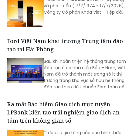
Từ một xí nghiệp sản xuất khóa được
thành lập trong bối cảnh đất nước còn
nhiều khó khăn, sau 52 năm xây dựng
và phát triển (17/7/1974 - 17/7/2026),
Công ty Cổ phần Khóa Việt - Tiệp đã
trở thành một trong những doanh
nghiệp cơ khí tiêu biểu của Việt Nam.
Hành trình hơn nửa thế kỷ ấy không chỉ
là câu chuyện tăng trưởng của một
Ford Việt Nam khai trương Trung tâm đào
thương hiệu “quốc dân”, mà còn phản
tạo tại Hải Phòng
ánh sự bền bỉ của doanh nghiệp Việt
trong quá trình đổi mới, hội nhập và
Sau khi hoàn thiện hệ thống trung tâm
không ngừng nâng cao năng lực cạnh
đào tạo ở cả hai miền Bắc – Nam, Việt
tranh.
Nam đã trở thành một trong số ít thị
trường trong khu vực sở hữu hệ thống
đào tạo theo tiêu chuẩn Ford toàn cầu,
cùng với Thái Lan, Nam Phi, Úc và
Philippin.
Ra mắt Bảo hiểm Giao dịch trực tuyến,
LPBank kiến tạo trải nghiệm giao dịch an