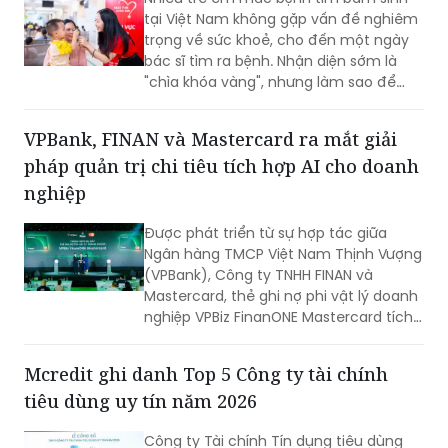
dựng một hệ sinh thái quản trị chi tiêu
Cuộc tìm kiếm và vá lại những 'trái tim lỗi'
hiện đại, nơi doanh nghiệp có thể chủ
động kiểm soát ngân sách, tối ưu dòng
Nhiều trẻ em mắc bệnh tim bẩm sinh
tiền và nâng cao hiệu quả vận hành
tại Việt Nam không gặp vấn đề nghiêm
ngay từ những giao dịch hàng ngày.
trọng về sức khoẻ, cho đến một ngày
bác sĩ tìm ra bệnh. Nhận diện sớm là
"chìa khóa vàng", nhưng làm sao để
chiếc chìa khóa ấy đến tay những gia
đình nghèo ở vùng nông thôn, xa xôi,
VPBank, FINAN và Mastercard ra mắt giải
nơi điều kiện y tế còn thiếu thốn?
pháp quản trị chi tiêu tích hợp AI cho doanh
nghiệp
Được phát triển từ sự hợp tác giữa
Ngân hàng TMCP Việt Nam Thịnh Vượng
(VPBank), Công ty TNHH FINAN và
Mastercard, thẻ ghi nợ phi vật lý doanh
nghiệp VPBiz FinanONE Mastercard tích
hợp AI không chỉ là một phương thức
thanh toán mà còn là giải pháp giúp
Mcredit ghi danh Top 5 Công ty tài chính