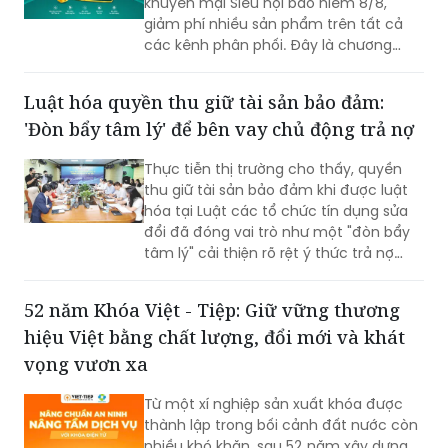
chợ & Triển lãm Sài Gòn (SECC).
Chào tháng 8, Tổng Công ty Bảo hiểm
BIDV (BIC) triển khai chương trình
khuyến mại Siêu hội bảo hiểm 8/8,
giảm phí nhiều sản phẩm trên tất cả
các kênh phân phối. Đây là chương
trình ưu đãi có mức giảm phí tốt nhất
của BIC ở trong cùng thời điểm.
Luật hóa quyền thu giữ tài sản bảo đảm:
'Đòn bẩy tâm lý' để bên vay chủ động trả nợ
Thực tiễn thị trường cho thấy, quyền
thu giữ tài sản bảo đảm khi được luật
hóa tại Luật các tổ chức tín dụng sửa
đổi đã đóng vai trò như một "đòn bẩy
tâm lý" cải thiện rõ rệt ý thức trả nợ
của bên vay.
52 năm Khóa Việt - Tiệp: Giữ vững thương
hiệu Việt bằng chất lượng, đổi mới và khát
vọng vươn xa