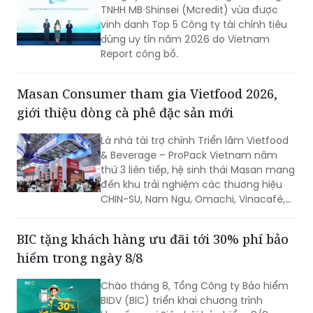
doanh nghiệp rút ngắn quy trình phê
tiêu dùng uy tín năm 2026
duyệt chi tiêu, trao quyền chủ động
cho nhân viên nhưng vẫn kiểm soát
Công ty Tài chính Tín dụng tiêu dùng
chặt chẽ ngân sách và dòng tiền theo
TNHH MB Shinsei (Mcredit) vừa được
thời gian thực.
vinh danh Top 5 Công ty tài chính tiêu
dùng uy tín năm 2026 do Vietnam
Report công bố.
Masan Consumer tham gia Vietfood 2026,
giới thiệu dòng cà phê đặc sản mới
Là nhà tài trợ chính Triển lãm Vietfood
& Beverage – ProPack Vietnam năm
thứ 3 liên tiếp, hệ sinh thái Masan mang
đến khu trải nghiệm các thương hiệu
CHIN-SU, Nam Ngư, Omachi, Vinacafé,
Phở Story, WinEco, trong đó dòng cà
phê Vinacafé Fine Robusta lần đầu xuất
BIC tặng khách hàng ưu đãi tới 30% phí bảo
hiện tại triển lãm. Sự kiện diễn ra từ
hiểm trong ngày 8/8
ngày 6-8/8/2026, tại Trung tâm Hội