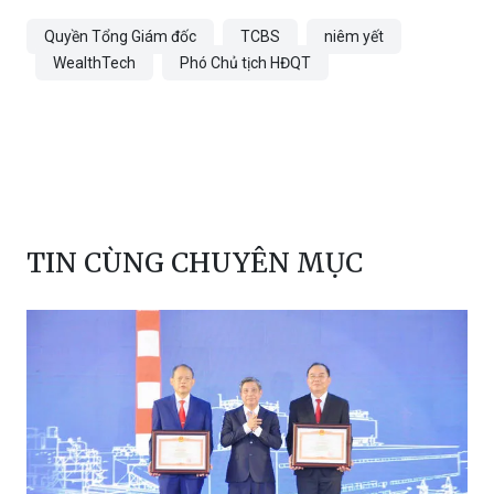
Khánh Ly
Quyền Tổng Giám đốc
TCBS
niêm yết
WealthTech
Phó Chủ tịch HĐQT
TIN CÙNG CHUYÊN MỤC