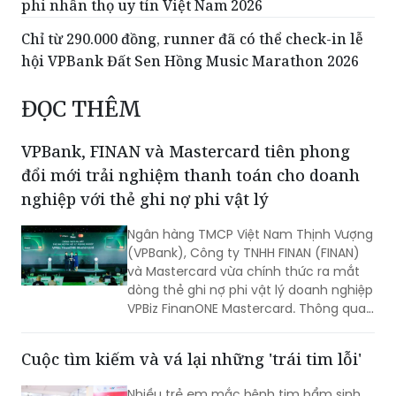
Huân chương Lao động Hạng 3
OPES thăng hạng trong Top 10 Công ty bảo hiểm
phi nhân thọ uy tín Việt Nam 2026
Chỉ từ 290.000 đồng, runner đã có thể check-in lễ
hội VPBank Đất Sen Hồng Music Marathon 2026
ĐỌC THÊM
VPBank, FINAN và Mastercard tiên phong
đổi mới trải nghiệm thanh toán cho doanh
nghiệp với thẻ ghi nợ phi vật lý
Ngân hàng TMCP Việt Nam Thịnh Vượng
(VPBank), Công ty TNHH FINAN (FINAN)
và Mastercard vừa chính thức ra mắt
dòng thẻ ghi nợ phi vật lý doanh nghiệp
VPBiz FinanONE Mastercard. Thông qua
giải pháp này, ba đơn vị hướng tới xây