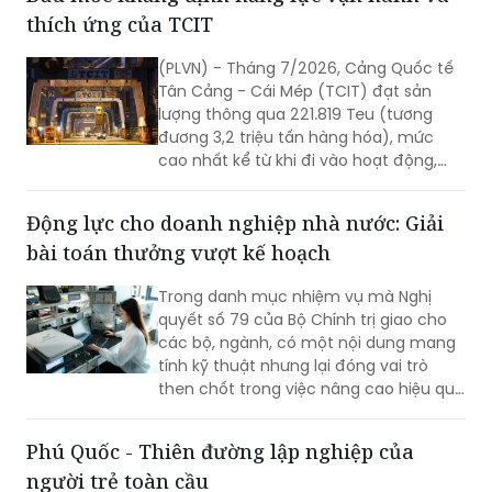
thích ứng của TCIT
(PLVN) - Tháng 7/2026, Cảng Quốc tế
Tân Cảng - Cái Mép (TCIT) đạt sản
lượng thông qua 221.819 Teu (tương
đương 3,2 triệu tấn hàng hóa), mức
cao nhất kể từ khi đi vào hoạt động,
vượt kỷ lục được thiết lập vào tháng
8/2025. Kết quả này không chỉ đánh
Động lực cho doanh nghiệp nhà nước: Giải
dấu bước tăng trưởng về sản lượng mà
bài toán thưởng vượt kế hoạch
còn khẳng định năng lực vận hành, khả
năng thích ứng và chất lượng dịch vụ
Trong danh mục nhiệm vụ mà Nghị
của TCIT trong bối cảnh thị trường vận
quyết số 79 của Bộ Chính trị giao cho
tải biển và chuỗi cung ứng toàn cầu
các bộ, ngành, có một nội dung mang
còn nhiều biến động.
tính kỹ thuật nhưng lại đóng vai trò
then chốt trong việc nâng cao hiệu quả
hoạt động của doanh nghiệp nhà nước
(DNNN): xây dựng cơ chế thưởng theo
Phú Quốc - Thiên đường lập nghiệp của
tỷ lệ đối với phần lợi nhuận vượt kế
người trẻ toàn cầu
hoạch.