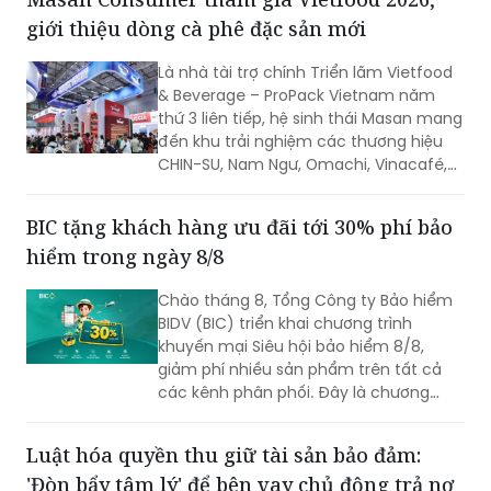
giới thiệu dòng cà phê đặc sản mới
Là nhà tài trợ chính Triển lãm Vietfood
& Beverage – ProPack Vietnam năm
thứ 3 liên tiếp, hệ sinh thái Masan mang
đến khu trải nghiệm các thương hiệu
CHIN-SU, Nam Ngư, Omachi, Vinacafé,
Phở Story, WinEco, trong đó dòng cà
phê Vinacafé Fine Robusta lần đầu xuất
BIC tặng khách hàng ưu đãi tới 30% phí bảo
hiện tại triển lãm. Sự kiện diễn ra từ
hiểm trong ngày 8/8
ngày 6-8/8/2026, tại Trung tâm Hội
chợ & Triển lãm Sài Gòn (SECC).
Chào tháng 8, Tổng Công ty Bảo hiểm
BIDV (BIC) triển khai chương trình
khuyến mại Siêu hội bảo hiểm 8/8,
giảm phí nhiều sản phẩm trên tất cả
các kênh phân phối. Đây là chương
trình ưu đãi có mức giảm phí tốt nhất
của BIC ở trong cùng thời điểm.
Luật hóa quyền thu giữ tài sản bảo đảm:
'Đòn bẩy tâm lý' để bên vay chủ động trả nợ