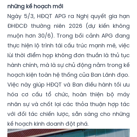
những kế hoạch mới
Ngày 5/3, HĐQT APG ra Nghị quyết gia hạn
ĐHĐCĐ thường niên 2026 (dự kiến không
muộn hơn 30/6). Trong bối cảnh APG đang
thực hiện lộ trình tái cấu trúc mạnh mẽ, việc
lùi thời điểm họp không đơn thuần là thủ tục
hành chính, mà là sự chủ động nằm trong kế
hoạch kiện toàn hệ thống của Ban Lãnh đạo.
Việc này giúp HĐQT và Ban điều hành tối ưu
hóa cơ cấu tổ chức, hoàn thiện bộ máy
nhân sự và chốt lại các thỏa thuận hợp tác
với đối tác chiến lược, sẵn sàng cho những
kế hoạch kinh doanh đột phá.