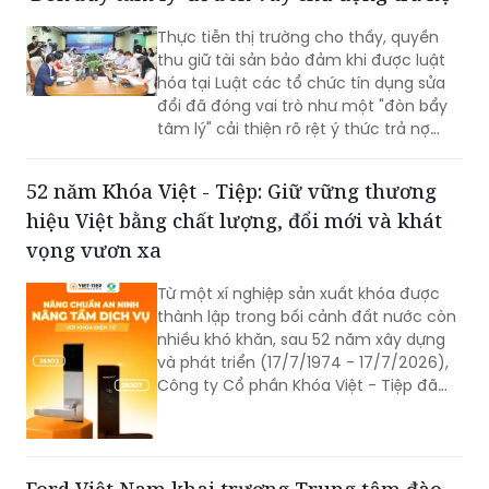
Thực tiễn thị trường cho thấy, quyền
thu giữ tài sản bảo đảm khi được luật
hóa tại Luật các tổ chức tín dụng sửa
đổi đã đóng vai trò như một "đòn bẩy
tâm lý" cải thiện rõ rệt ý thức trả nợ
của bên vay.
52 năm Khóa Việt - Tiệp: Giữ vững thương
hiệu Việt bằng chất lượng, đổi mới và khát
vọng vươn xa
Từ một xí nghiệp sản xuất khóa được
thành lập trong bối cảnh đất nước còn
nhiều khó khăn, sau 52 năm xây dựng
và phát triển (17/7/1974 - 17/7/2026),
Công ty Cổ phần Khóa Việt - Tiệp đã
trở thành một trong những doanh
nghiệp cơ khí tiêu biểu của Việt Nam.
Hành trình hơn nửa thế kỷ ấy không chỉ
là câu chuyện tăng trưởng của một
Ford Việt Nam khai trương Trung tâm đào