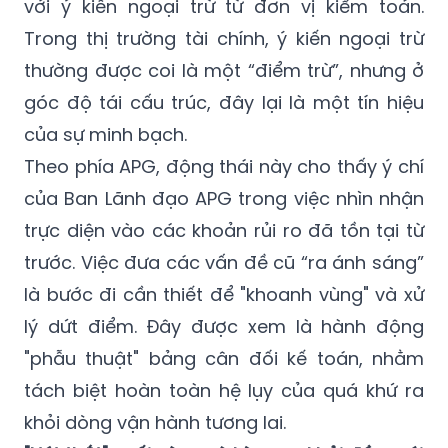
với ý kiến ngoại trừ từ đơn vị kiểm toán.
Trong thị trường tài chính, ý kiến ngoại trừ
thường được coi là một “điểm trừ”, nhưng ở
góc độ tái cấu trúc, đây lại là một tín hiệu
của sự minh bạch.
Theo phía APG, động thái này cho thấy ý chí
của Ban Lãnh đạo APG trong việc nhìn nhận
trực diện vào các khoản rủi ro đã tồn tại từ
trước. Việc đưa các vấn đề cũ “ra ánh sáng”
là bước đi cần thiết để "khoanh vùng" và xử
lý dứt điểm. Đây được xem là hành động
"phẫu thuật" bảng cân đối kế toán, nhằm
tách biệt hoàn toàn hệ lụy của quá khứ ra
khỏi dòng vận hành tương lai.