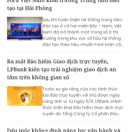
thương hiệu “quốc dân”, mà còn phản
tạo tại Hải Phòng
ánh sự bền bỉ của doanh nghiệp Việt
trong quá trình đổi mới, hội nhập và
Sau khi hoàn thiện hệ thống trung tâm
không ngừng nâng cao năng lực cạnh
đào tạo ở cả hai miền Bắc – Nam, Việt
tranh.
Nam đã trở thành một trong số ít thị
trường trong khu vực sở hữu hệ thống
đào tạo theo tiêu chuẩn Ford toàn cầu,
cùng với Thái Lan, Nam Phi, Úc và
Philippin.
Ra mắt Bảo hiểm Giao dịch trực tuyến,
LPBank kiến tạo trải nghiệm giao dịch an
tâm trên không gian số
Trước sự gia tăng của các hình thức
lừa đảo trực tuyến với thủ đoạn ngày
càng tinh vi, từ ngày 6/8, LPBank chính
thức triển khai Bảo hiểm Giao dịch trực
tuyến do Tổng Công ty Cổ phần Bảo
hiểm LPBank (LPBI) cung cấp.
Dấu mốc khẳng định năng lực vận hành và