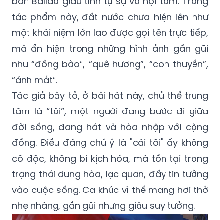
bản Ballad giàu tính tự sự và nội tâm. Trong
tác phẩm này, đất nước chưa hiện lên như
một khái niệm lớn lao được gọi tên trực tiếp,
mà ẩn hiện trong những hình ảnh gần gũi
như “đồng bào”, “quê hương”, “con thuyền”,
“ánh mắt”.
Tác giả bày tỏ, ở bài hát này, chủ thể trung
tâm là “tôi”, một người đang bước đi giữa
đời sống, đang hát và hòa nhập với cộng
đồng. Điều đáng chú ý là "cái tôi" ấy không
cô độc, không bi kịch hóa, mà tồn tại trong
trạng thái dung hòa, lạc quan, đầy tin tưởng
vào cuộc sống. Ca khúc vì thế mang hơi thở
nhẹ nhàng, gần gũi nhưng giàu suy tưởng.