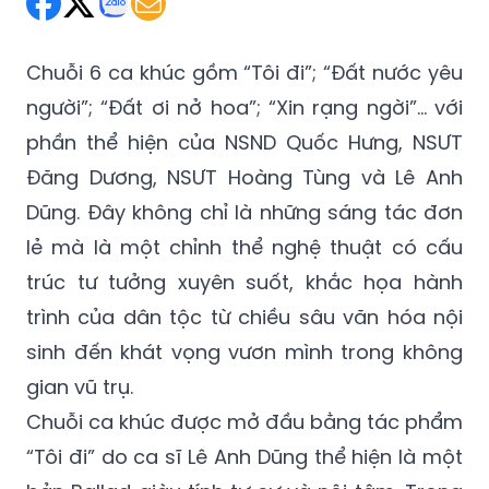
Chuỗi 6 ca khúc gồm “Tôi đi”; “Đất nước yêu
người”; “Đất ơi nở hoa”; “Xin rạng ngời”… với
phần thể hiện của NSND Quốc Hưng, NSƯT
Đăng Dương, NSƯT Hoàng Tùng và Lê Anh
Dũng. Đây không chỉ là những sáng tác đơn
lẻ mà là một chỉnh thể nghệ thuật có cấu
trúc tư tưởng xuyên suốt, khắc họa hành
trình của dân tộc từ chiều sâu văn hóa nội
sinh đến khát vọng vươn mình trong không
gian vũ trụ.
Chuỗi ca khúc được mở đầu bằng tác phẩm
“Tôi đi” do ca sĩ Lê Anh Dũng thể hiện là một