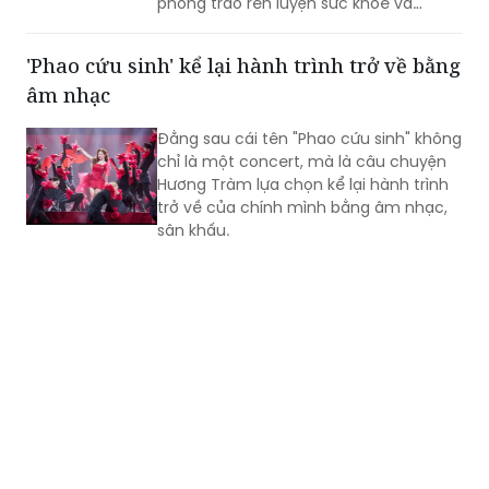
phong trào rèn luyện sức khỏe và
quảng bá hình ảnh TP Huế năng động,
giàu bản sắc.
'Phao cứu sinh' kể lại hành trình trở về bằng
âm nhạc
Đằng sau cái tên "Phao cứu sinh" không
chỉ là một concert, mà là câu chuyện
Hương Tràm lựa chọn kể lại hành trình
trở về của chính mình bằng âm nhạc,
sân khấu.