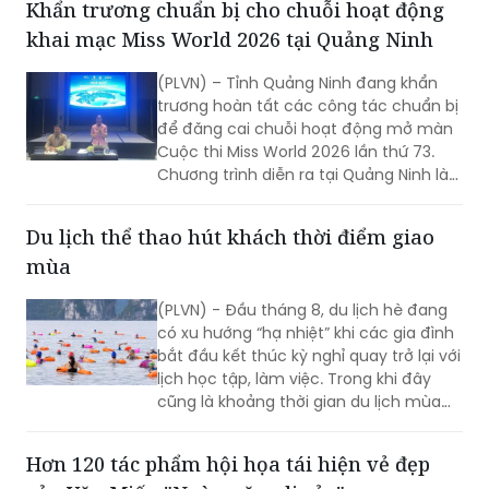
Khẩn trương chuẩn bị cho chuỗi hoạt động
khai mạc Miss World 2026 tại Quảng Ninh
(PLVN) – Tỉnh Quảng Ninh đang khẩn
trương hoàn tất các công tác chuẩn bị
để đăng cai chuỗi hoạt động mở màn
Cuộc thi Miss World 2026 lần thứ 73.
Chương trình diễn ra tại Quảng Ninh là
cơ hội để giới thiệu những giá trị nổi bật
về thiên nhiên, văn hóa, con người, môi
Du lịch thể thao hút khách thời điểm giao
trường đầu tư và tiềm năng phát triển
mùa
của Quảng Ninh tới bạn bè quốc tế...
(PLVN) - Đầu tháng 8, du lịch hè đang
có xu hướng “hạ nhiệt” khi các gia đình
bắt đầu kết thúc kỳ nghỉ quay trở lại với
lịch học tập, làm việc. Trong khi đây
cũng là khoảng thời gian du lịch mùa
thu, du lịch quốc tế chưa thật sự “bùng
nổ”. Vì vậy, những giải đấu thể thao hứa
Hơn 120 tác phẩm hội họa tái hiện vẻ đẹp
hẹn sẽ thu hút lượng lớn du khách.