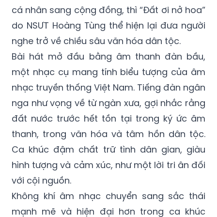
cá nhân sang cộng đồng, thì “Đất ơi nở hoa”
do NSƯT Hoàng Tùng thể hiện lại đưa người
nghe trở về chiều sâu văn hóa dân tộc.
Bài hát mở đầu bằng âm thanh đàn bầu,
một nhạc cụ mang tính biểu tượng của âm
nhạc truyền thống Việt Nam. Tiếng đàn ngân
nga như vọng về từ ngàn xưa, gợi nhắc rằng
đất nước trước hết tồn tại trong ký ức âm
thanh, trong văn hóa và tâm hồn dân tộc.
Ca khúc đậm chất trữ tình dân gian, giàu
hình tượng và cảm xúc, như một lời tri ân đối
với cội nguồn.
Không khí âm nhạc chuyển sang sắc thái
mạnh mẽ và hiện đại hơn trong ca khúc