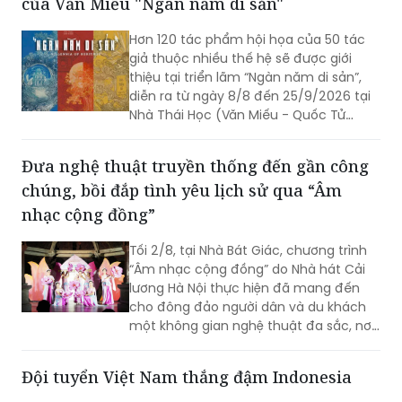
của Văn Miếu "Ngàn năm di sản"
Hơn 120 tác phẩm hội họa của 50 tác
giả thuộc nhiều thế hệ sẽ được giới
thiệu tại triển lãm “Ngàn năm di sản”,
diễn ra từ ngày 8/8 đến 25/9/2026 tại
Nhà Thái Học (Văn Miếu - Quốc Tử
Giám, Hà Nội). Sự kiện nằm trong chuỗi
hoạt động kỷ niệm 950 năm Quốc Tử
Đưa nghệ thuật truyền thống đến gần công
Giám (1076-2026), đồng thời hướng tới
chúng, bồi đắp tình yêu lịch sử qua “Âm
kỷ niệm 81 năm Ngày Quốc khánh nước
Cộng hòa xã hội chủ nghĩa Việt Nam
nhạc cộng đồng”
(02/9/1945 - 02/9/2026).
Tối 2/8, tại Nhà Bát Giác, chương trình
“Âm nhạc cộng đồng” do Nhà hát Cải
lương Hà Nội thực hiện đã mang đến
cho đông đảo người dân và du khách
một không gian nghệ thuật đa sắc, nơi
những làn điệu cải lương, ca cổ, tân cổ
và các tiết mục múa hòa quyện trong
Đội tuyển Việt Nam thắng đậm Indonesia
không gian của phố đi bộ hồ Hoàn
Kiếm. Đặc biệt, chương trình có sự giao