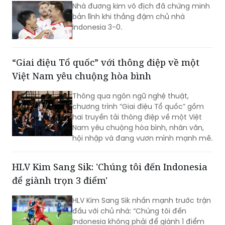
Nhà đương kim vô địch đã chứng minh
lưu của các nghệ sĩ đến từ phương
bản lĩnh khi thắng đậm chủ nhà
Nam, góp phần tạo nên cuộc gặp gỡ
Indonesia 3-0.
nghệ thuật giàu cảm xúc.
“Giai điệu Tổ quốc” với thông điệp về một
Việt Nam yêu chuộng hòa bình
Thông qua ngôn ngữ nghệ thuật,
chương trình “Giai điệu Tổ quốc” gồm
hai truyền tải thông điệp về một Việt
Nam yêu chuộng hòa bình, nhân văn,
hội nhập và đang vươn mình mạnh mẽ.
HLV Kim Sang Sik: 'Chúng tôi đến Indonesia
để giành trọn 3 điểm'
HLV Kim Sang Sik nhấn mạnh trước trận
đấu với chủ nhà: “Chúng tôi đến
Indonesia không phải để giành 1 điểm