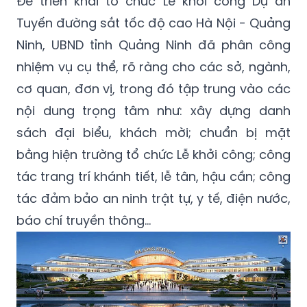
Để triển khai tổ chức Lễ khởi công Dự án
Tuyến đường sắt tốc độ cao Hà Nội - Quảng
Ninh, UBND tỉnh Quảng Ninh đã phân công
nhiệm vụ cụ thể, rõ ràng cho các sở, ngành,
cơ quan, đơn vị, trong đó tập trung vào các
nội dung trọng tâm như: xây dựng danh
sách đại biểu, khách mời; chuẩn bị mặt
bằng hiện trường tổ chức Lễ khởi công; công
tác trang trí khánh tiết, lễ tân, hậu cần; công
tác đảm bảo an ninh trật tự, y tế, điện nước,
báo chí truyền thông…