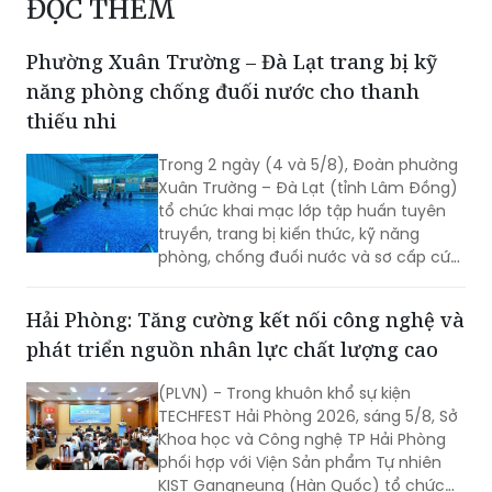
ĐỌC THÊM
Phường Xuân Trường – Đà Lạt trang bị kỹ
năng phòng chống đuối nước cho thanh
thiếu nhi
Trong 2 ngày (4 và 5/8), Đoàn phường
Xuân Trường – Đà Lạt (tỉnh Lâm Đồng)
tổ chức khai mạc lớp tập huấn tuyên
truyền, trang bị kiến thức, kỹ năng
phòng, chống đuối nước và sơ cấp cứu
cho thanh thiếu nhi năm 2026.
Hải Phòng: Tăng cường kết nối công nghệ và
phát triển nguồn nhân lực chất lượng cao
(PLVN) - Trong khuôn khổ sự kiện
TECHFEST Hải Phòng 2026, sáng 5/8, Sở
Khoa học và Công nghệ TP Hải Phòng
phối hợp với Viện Sản phẩm Tự nhiên
KIST Gangneung (Hàn Quốc) tổ chức