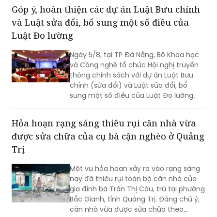
Góp ý, hoàn thiện các dự án Luật Bưu chính
và Luật sửa đổi, bổ sung một số điều của
Luật Đo lường
Ngày 5/8, tại TP Đà Nẵng, Bộ Khoa học
và Công nghệ tổ chức Hội nghị truyền
thông chính sách với dự án Luật Bưu
chính (sửa đổi) và Luật sửa đổi, bổ
sung một số điều của Luật Đo lường.
Hỏa hoạn rạng sáng thiêu rụi căn nhà vừa
được sửa chữa của cụ bà cận nghèo ở Quảng
Trị
Một vụ hỏa hoạn xảy ra vào rạng sáng
nay đã thiêu rụi toàn bộ căn nhà của
gia đình bà Trần Thị Câu, trú tại phường
Bắc Gianh, tỉnh Quảng Trị. Đáng chú ý,
căn nhà vừa được sửa chữa theo