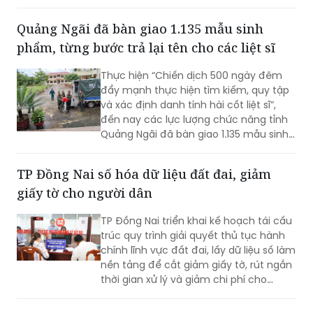
Chương trình xóa nhà tạm, nhà dột nát
trong năm 2025, nay đã bị lửa thiêu rụi
Quảng Ngãi đã bàn giao 1.135 mẫu sinh
hoàn toàn.
phẩm, từng bước trả lại tên cho các liệt sĩ
Thực hiện “Chiến dịch 500 ngày đêm
đẩy mạnh thực hiện tìm kiếm, quy tập
và xác định danh tính hài cốt liệt sĩ”,
đến nay các lực lượng chức năng tỉnh
Quảng Ngãi đã bàn giao 1.135 mẫu sinh
phẩm cho Viện Pháp y Quân đội (Bộ
Quốc phòng) để phục vụ giám định
TP Đồng Nai số hóa dữ liệu đất đai, giảm
ADN, từng bước trả lại tên cho các liệt
giấy tờ cho người dân
sĩ.
TP Đồng Nai triển khai kế hoạch tái cấu
trúc quy trình giải quyết thủ tục hành
chính lĩnh vực đất đai, lấy dữ liệu số làm
nền tảng để cắt giảm giấy tờ, rút ngắn
thời gian xử lý và giảm chi phí cho
người dân, doanh nghiệp, hướng tới
dịch vụ công trực tuyến toàn trình.