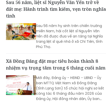
Sau 56 năm, liệt sĩ Nguyễn Văn Yến trở về
đất mẹ: Hành trình tìm kiếm, vẹn tròn nghĩa
tình
Sau 56 năm hy sinh trên chiến trường
miền Nam, hài cốt liệt sĩ Nguyễn Văn
Yến đã được đưa về an táng tại Nghĩa
trang liệt sĩ quê nhà ở xã Chí Tiên, tỉnh
Phú Thọ.
Xã Đồng Đăng đặt mục tiêu hoàn thành 8
nhiệm vụ trọng tâm trong 6 tháng cuối năm
Mới đây, Đảng ủy - HĐND - UBND - Ủy
ban MTTQ Việt Nam xã Đồng Đăng
(tỉnh Lạng Sơn) tổ chức hội nghị sơ kết
công tác 6 tháng đầu năm 2026 của
Đảng ủy, Hội đồng nhân dân, Ủy ban
nhân dân, Ủy ban MTTQ Việt Nam xã.