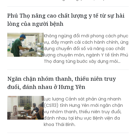
Phiên kết nối cung cầu công nghệ giữa
doanh nghiệp Viện KIST và doanh
Phú Thọ nâng cao chất lượng y tế từ sự hài
nghiệp TP Hải Phòng.
lòng của người bệnh
Không ngừng đổi mới phong cách phục
vụ, đẩy mạnh cải cách hành chính, ứng
dụng chuyển đổi số và nâng cao chất
lượng chuyên môn, ngành Y tế tỉnh Phú
Thọ đang từng bước xây dựng môi
trường khám, chữa bệnh hiện đại,
chuyên nghiệp và thân thiện. Tại nhiều
Ngăn chặn nhóm thanh, thiếu niên truy
cơ sở y tế, sự hài lòng của người bệnh
đuổi, đánh nhau ở Hưng Yên
không chỉ là mục tiêu hướng tới mà
còn trở thành tiêu chí quan trọng để
Lực lượng Cảnh sát phản ứng nhanh
đánh giá chất lượng hoạt động của
(CS113) tỉnh Hưng Yên mới ngăn chặn
mỗi đơn vị.
vụ nhóm thanh, thiếu niên truy đuổi,
đánh nhau tại khu vực Bệnh viện đa
khoa Thái Bình.