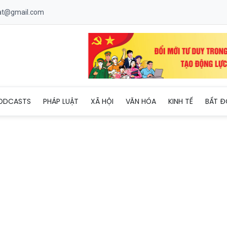
uat@gmail.com
eo mầm đạo hiếu, bồi dưỡng nhân cách cho thế hệ trẻ
ODCASTS
PHÁP LUẬT
XÃ HỘI
VĂN HÓA
KINH TẾ
BẤT Đ