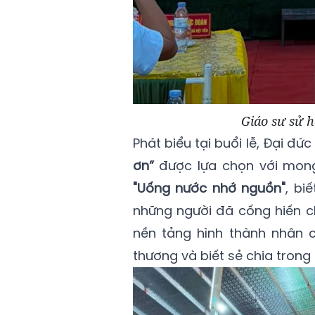
Giáo sư sử h
Phát biểu tại buổi lễ, Đại đ
ơn”
được lựa chọn với mong
"Uống nước nhớ nguồn"
, bi
những người đã cống hiến ch
nền tảng hình thành nhân c
thương và biết sẻ chia trong