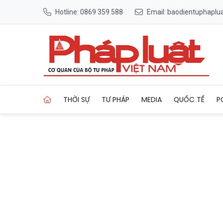
Hotline: 0869 359 588
Email: baodientuphapl
Trang chủ Chùa Vạn Phúc: Gi
THỜI SỰ
TƯ PHÁP
MEDIA
QUỐC TẾ
P