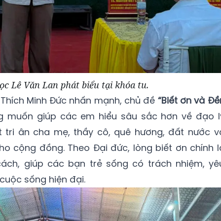
ọc Lê Văn Lan phát biểu tại khóa tu.
ức Thích Minh Đức nhấn mạnh, chủ đề
“Biết ơn và Đề
 muốn giúp các em hiểu sâu sắc hơn về đạo l
ết tri ân cha mẹ, thầy cô, quê hương, đất nước v
o cộng đồng. Theo Đại đức, lòng biết ơn chính l
ách, giúp các bạn trẻ sống có trách nhiệm, yê
 cuộc sống hiện đại.