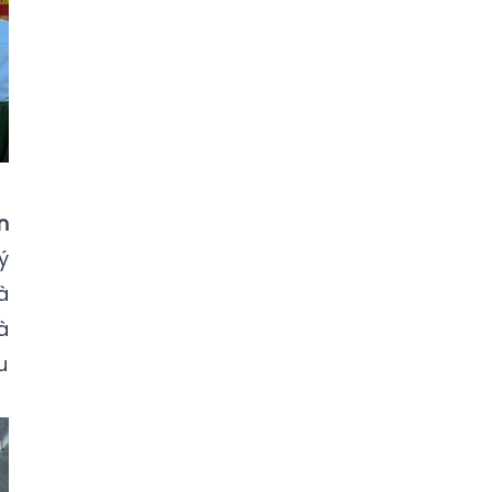
n
ý
à
à
u