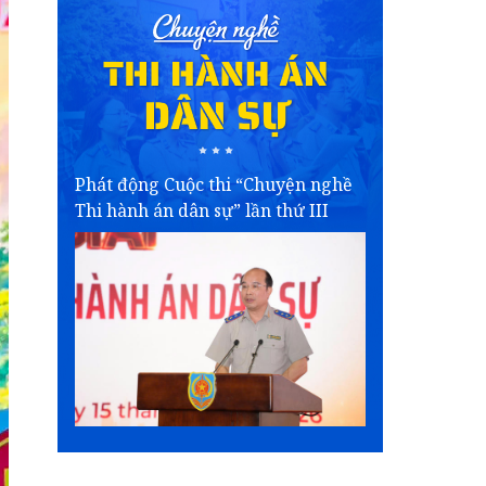
Phát động Cuộc thi “Chuyện nghề
Thi hành án dân sự” lần thứ III