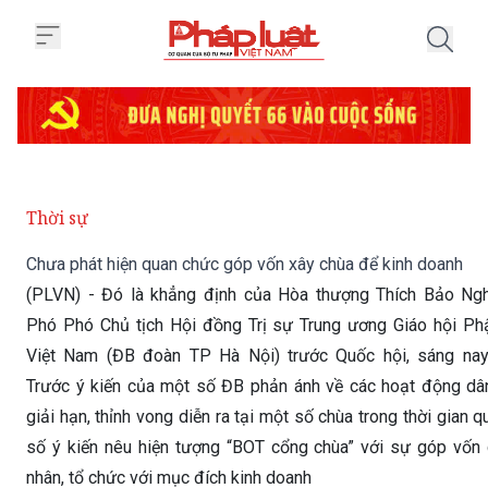
Trang chủ Chưa phát hiện quan 
Thời sự
Chưa phát hiện quan chức góp vốn xây chùa để kinh doanh
(PLVN) - Đó là khẳng định của Hòa thượng Thích Bảo Ng
Phó Phó Chủ tịch Hội đồng Trị sự Trung ương Giáo hội Ph
Việt Nam (ĐB đoàn TP Hà Nội) trước Quốc hội, sáng nay 
Trước ý kiến của một số ĐB phản ánh về các hoạt động dâ
giải hạn, thỉnh vong diễn ra tại một số chùa trong thời gian q
số ý kiến nêu hiện tượng “BOT cổng chùa” với sự góp vốn
nhân, tổ chức với mục đích kinh doanh
Thứ Năm 06/06/2019 10:32