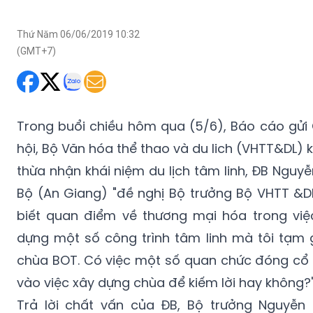
(GMT+7)
Trong buổi chiều hôm qua (5/6), Báo cáo gửi
hội, Bộ Văn hóa thể thao và du lich (VHTT&DL) 
thừa nhận khái niệm du lịch tâm linh, ĐB Nguyễ
Bộ (An Giang) "đề nghị Bộ trưởng Bộ VHTT &D
biết quan điểm về thương mại hóa trong việ
dựng một số công trình tâm linh mà tôi tạm g
chùa BOT. Có việc một số quan chức đóng cổ
vào việc xây dựng chùa để kiếm lời hay không?
Trả lời chất vấn của ĐB, Bộ trưởng Nguyễn
Thiện cho biết, ở một số nơi tâm linh đã xảy r