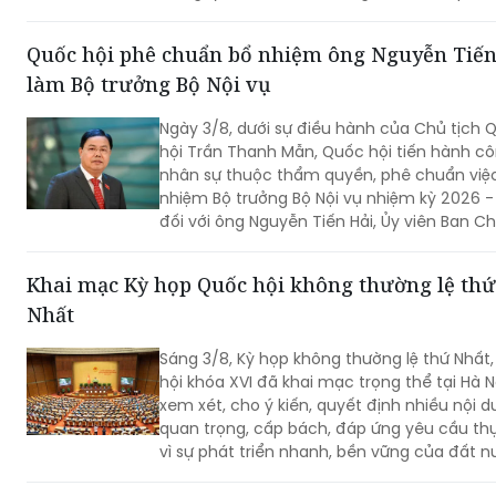
làm Bộ trưởng Bộ Nội vụ
Ngày 3/8, dưới sự điều hành của Chủ tịch 
hội Trần Thanh Mẫn, Quốc hội tiến hành c
nhân sự thuộc thẩm quyền, phê chuẩn việ
nhiệm Bộ trưởng Bộ Nội vụ nhiệm kỳ 2026 -
đối với ông Nguyễn Tiến Hải, Ủy viên Ban C
hành Trung ương Đảng, quyền Bộ trưởng Bộ
vụ.
Khai mạc Kỳ họp Quốc hội không thường lệ thứ
Nhất
Sáng 3/8, Kỳ họp không thường lệ thứ Nhất
hội khóa XVI đã khai mạc trọng thể tại Hà N
xem xét, cho ý kiến, quyết định nhiều nội 
quan trọng, cấp bách, đáp ứng yêu cầu thự
vì sự phát triển nhanh, bền vững của đất n
Bảo đảm thành công của Kỳ họp không thường 
thứ Nhất, Quốc hội khóa XVI