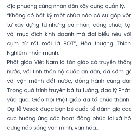
“Không có bất kỳ một chùa nào có sự góp vố
tư xây dựng từ những cá nhân, công chức, tậ
với mục đích kinh doanh mà đại biểu nêu vớ
cụm từ rất mới là BOT”, Hòa thượng Thíc
Nghiêm nhấn mạnh.
Phật giáo Việt Nam là tôn giáo có truyền thốn
nước, với tinh thần hộ quốc an dân, đã sớm g
với vận mệnh đất nước, đồng hành cùng dân
Trong quá trình truyền bá tư tưởng, đạo lý Phật
vừa qua, Giáo hội Phật giáo đã tổ chức thành
Đại lễ Vesak được bạn bè quốc tế đánh giá cao;
cực hưởng ứng các hoạt động phúc lợi xã hội
dựng nếp sống văn minh, văn hóa...
Tuy nhiên, theo Phó Phó Chủ tịch Hội đồng T