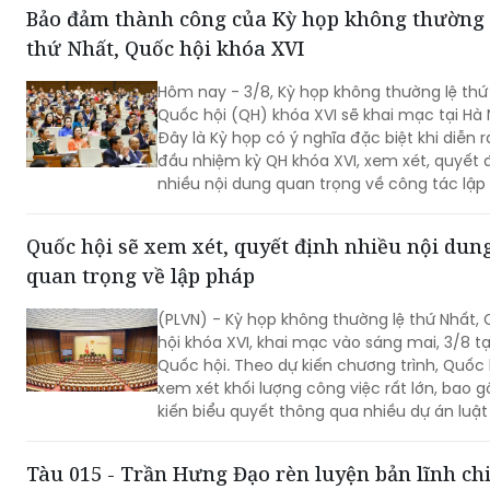
Hôm nay - 3/8, Kỳ họp không thường lệ thứ
Quốc hội (QH) khóa XVI sẽ khai mạc tại Hà N
Đây là Kỳ họp có ý nghĩa đặc biệt khi diễn 
đầu nhiệm kỳ QH khóa XVI, xem xét, quyết 
nhiều nội dung quan trọng về công tác lập
công tác nhân sự và các vấn đề thuộc th
quyền của QH. Việc các cơ quan của QH và
Quốc hội sẽ xem xét, quyết định nhiều nội dun
phủ khẩn trương hoàn tất công tác chuẩn 
quan trọng về lập pháp
thấy quyết tâm đưa các chủ trương của 
nhanh chóng đi vào cuộc sống thông qua
(PLVN) - Kỳ họp không thường lệ thứ Nhất,
quyết sách kịp thời của QH.
hội khóa XVI, khai mạc vào sáng mai, 3/8 tạ
Quốc hội. Theo dự kiến chương trình, Quốc 
xem xét khối lượng công việc rất lớn, bao 
kiến biểu quyết thông qua nhiều dự án luậ
trọng...
Tàu 015 - Trần Hưng Đạo rèn luyện bản lĩnh chi
hải quân Việt Nam trên biển
Tàu 015-Trần Hưng Đạo cùng đoàn công tá