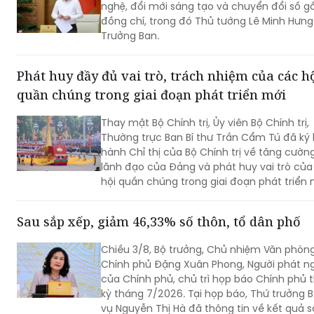
Phát huy đầy đủ vai trò, trách nhiệm của các h
quần chúng trong giai đoạn phát triển mới
Thay mặt Bộ Chính trị, Ủy viên Bộ Chính trị,
Thường trực Ban Bí thư Trần Cẩm Tú đã ký
hành Chỉ thị của Bộ Chính trị về tăng cườn
lãnh đạo của Đảng và phát huy vai trò của
hội quần chúng trong giai đoạn phát triển 
(Chỉ thị số 11-CT/TW)
Sau sắp xếp, giảm 46,33% số thôn, tổ dân phố
Chiều 3/8, Bộ trưởng, Chủ nhiệm Văn phòn
Chính phủ Đặng Xuân Phong, Người phát n
của Chính phủ, chủ trì họp báo Chính phủ 
kỳ tháng 7/2026. Tại họp báo, Thứ trưởng B
vụ Nguyễn Thị Hà đã thông tin về kết quả 
các thôn, tổ dân phố trên toàn quốc.
Quốc hội phê chuẩn bổ nhiệm ông Nguyễn Tiến