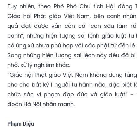
Giáo hội Phật giáo Việt Nam, bên cạnh nhữn
quả đạt được vẫn còn có “con sâu làm rầ
canh”, những hiện tượng sai lệnh giáo luật tu 
có ứng xử chưa phù hợp với các phật tử đến lễ 
Song những hiện tượng sai lệch này đều đã bị
nhở, xử lý nghiêm khắc.
“Giáo hội Phật giáo Việt Nam không dung túng
che cho bất kỳ 1 người tu hành nào, đặc biệt l
chức sắc vi phạm đạo đức và giáo luật” – 
đoàn Hà Nội nhấn mạnh.
Phạm Diệu
ĐB đoàn Hà Nội
Thích Bảo Nghiêm
Nguyễn Mai Bộ
giáo hội
bộ văn hóa thông tin