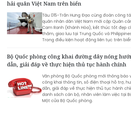
quân nhân dân Việt Nam mới cập Quân cả
Cam Ranh (Khánh Hòa), kết thúc tốt đẹp 
thăm, giao lưu tại Trung Quốc và Philippines
Trong điều kiện hoạt động liên tục trên biể
đã duy trì nghiêm các chế độ trực sẵn sàn
chiến đấu, trực canh, đi ca; tổ chức luyện 
Bộ Quốc phòng công khai đường dây nóng hướ
các phương án...
dẫn, giải đáp về thực hiện thủ tục hành chính
Văn phòng Bộ Quốc phòng mới thông báo v
công khai thông tin, số điện thoại hỗ trợ, h
dẫn, giải đáp về thực hiện thủ tục hành chí
danh sách cán bộ, nhân viên làm việc tại 
Một cửa Bộ Quốc phòng.