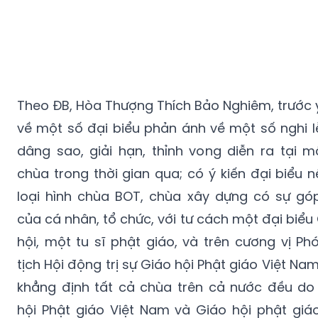
Theo ĐB, Hòa Thượng Thích Bảo Nghiêm, trước ý
về một số đại biểu phản ánh về một số nghi l
dâng sao, giải hạn, thỉnh vong diễn ra tại m
chùa trong thời gian qua; có ý kiến đại biểu n
loại hình chùa BOT, chùa xây dựng có sự gó
của cá nhân, tổ chức, với tư cách một đại biểu
hội, một tu sĩ phật giáo, và trên cương vị Ph
tịch Hội động trị sự Giáo hội Phật giáo Việt Na
khẳng định tất cả chùa trên cả nước đều do
hội Phật giáo Việt Nam và Giáo hội phật giá
địa phương cùng nhân dân xây dựng quản lý.