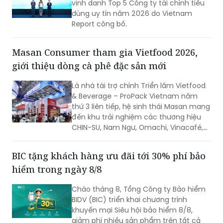
vinh danh Top 5 Công ty tài chính tiêu
dùng uy tín năm 2026 do Vietnam
Report công bố.
Masan Consumer tham gia Vietfood 2026,
giới thiệu dòng cà phê đặc sản mới
Là nhà tài trợ chính Triển lãm Vietfood
& Beverage – ProPack Vietnam năm
thứ 3 liên tiếp, hệ sinh thái Masan mang
đến khu trải nghiệm các thương hiệu
CHIN-SU, Nam Ngư, Omachi, Vinacafé,
Phở Story, WinEco, trong đó dòng cà
phê Vinacafé Fine Robusta lần đầu xuất
BIC tặng khách hàng ưu đãi tới 30% phí bảo
hiện tại triển lãm. Sự kiện diễn ra từ
hiểm trong ngày 8/8
ngày 6-8/8/2026, tại Trung tâm Hội
chợ & Triển lãm Sài Gòn (SECC).
Chào tháng 8, Tổng Công ty Bảo hiểm
BIDV (BIC) triển khai chương trình
khuyến mại Siêu hội bảo hiểm 8/8,
giảm phí nhiều sản phẩm trên tất cả