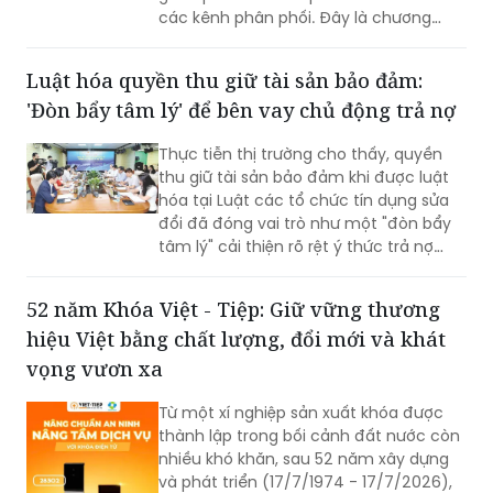
các kênh phân phối. Đây là chương
trình ưu đãi có mức giảm phí tốt nhất
của BIC ở trong cùng thời điểm.
Luật hóa quyền thu giữ tài sản bảo đảm:
'Đòn bẩy tâm lý' để bên vay chủ động trả nợ
Thực tiễn thị trường cho thấy, quyền
thu giữ tài sản bảo đảm khi được luật
hóa tại Luật các tổ chức tín dụng sửa
đổi đã đóng vai trò như một "đòn bẩy
tâm lý" cải thiện rõ rệt ý thức trả nợ
của bên vay.
52 năm Khóa Việt - Tiệp: Giữ vững thương
hiệu Việt bằng chất lượng, đổi mới và khát
vọng vươn xa
Từ một xí nghiệp sản xuất khóa được
thành lập trong bối cảnh đất nước còn
nhiều khó khăn, sau 52 năm xây dựng
và phát triển (17/7/1974 - 17/7/2026),