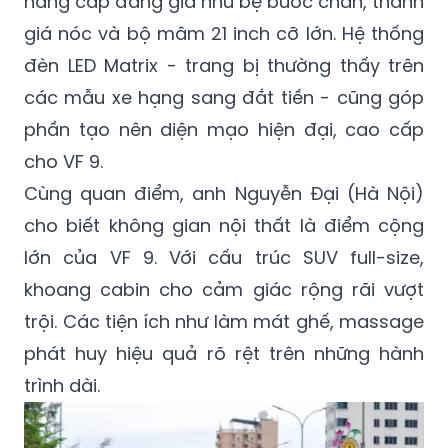
nâng cấp đáng giá như bệ bước chân, thanh
giá nóc và bộ mâm 21 inch cỡ lớn. Hệ thống
đèn LED Matrix - trang bị thường thấy trên
các mẫu xe hạng sang đắt tiền - cũng góp
phần tạo nên diện mạo hiện đại, cao cấp
cho VF 9.
Cùng quan điểm, anh Nguyễn Đại (Hà Nội)
cho biết không gian nội thất là điểm cộng
lớn của VF 9. Với cấu trúc SUV full-size,
khoang cabin cho cảm giác rộng rãi vượt
trội. Các tiện ích như làm mát ghế, massage
phát huy hiệu quả rõ rệt trên những hành
trình dài.