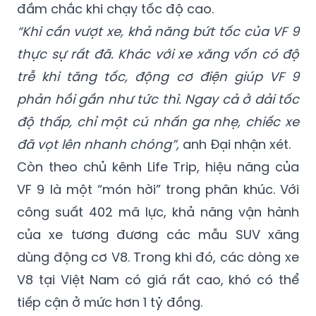
đầm chắc khi chạy tốc độ cao.
“Khi cần vượt xe, khả năng bứt tốc của VF 9
thực sự rất đã. Khác với xe xăng vốn có độ
trễ khi tăng tốc, động cơ điện giúp VF 9
phản hồi gần như tức thì. Ngay cả ở dải tốc
độ thấp, chỉ một cú nhấn ga nhẹ, chiếc xe
đã vọt lên nhanh chóng”,
anh Đại nhận xét.
Còn theo chủ kênh Life Trip, hiệu năng của
VF 9 là một “món hời” trong phân khúc. Với
công suất 402 mã lực, khả năng vận hành
của xe tương đương các mẫu SUV xăng
dùng động cơ V8. Trong khi đó, các dòng xe
V8 tại Việt Nam có giá rất cao, khó có thể
tiếp cận ở mức hơn 1 tỷ đồng.