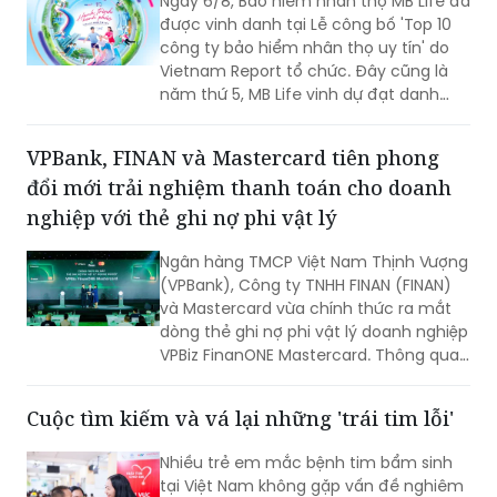
Ngày 6/8, Bảo hiểm nhân thọ MB Life đã
được vinh danh tại Lễ công bố 'Top 10
công ty bảo hiểm nhân thọ uy tín' do
Vietnam Report tổ chức. Đây cũng là
năm thứ 5, MB Life vinh dự đạt danh
hiệu bởi những nỗ lực bền bỉ trong việc
đảm bảo quyền lợi khách hàng với tôn
VPBank, FINAN và Mastercard tiên phong
chỉ đặt sự tín nhiệm lên hàng đầu suốt
đổi mới trải nghiệm thanh toán cho doanh
một thập kỷ.
nghiệp với thẻ ghi nợ phi vật lý
Ngân hàng TMCP Việt Nam Thịnh Vượng
(VPBank), Công ty TNHH FINAN (FINAN)
và Mastercard vừa chính thức ra mắt
dòng thẻ ghi nợ phi vật lý doanh nghiệp
VPBiz FinanONE Mastercard. Thông qua
giải pháp này, ba đơn vị hướng tới xây
dựng một hệ sinh thái quản trị chi tiêu
Cuộc tìm kiếm và vá lại những 'trái tim lỗi'
hiện đại, nơi doanh nghiệp có thể chủ
động kiểm soát ngân sách, tối ưu dòng
Nhiều trẻ em mắc bệnh tim bẩm sinh
tiền và nâng cao hiệu quả vận hành
tại Việt Nam không gặp vấn đề nghiêm
ngay từ những giao dịch hàng ngày.