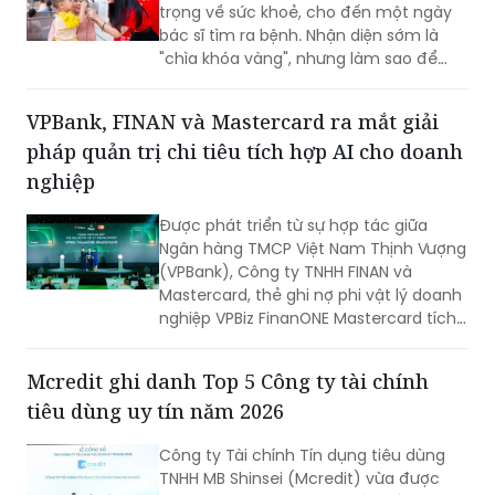
trọng về sức khoẻ, cho đến một ngày
bác sĩ tìm ra bệnh. Nhận diện sớm là
"chìa khóa vàng", nhưng làm sao để
chiếc chìa khóa ấy đến tay những gia
đình nghèo ở vùng nông thôn, xa xôi,
VPBank, FINAN và Mastercard ra mắt giải
nơi điều kiện y tế còn thiếu thốn?
pháp quản trị chi tiêu tích hợp AI cho doanh
nghiệp
Được phát triển từ sự hợp tác giữa
Ngân hàng TMCP Việt Nam Thịnh Vượng
(VPBank), Công ty TNHH FINAN và
Mastercard, thẻ ghi nợ phi vật lý doanh
nghiệp VPBiz FinanONE Mastercard tích
hợp AI không chỉ là một phương thức
thanh toán mà còn là giải pháp giúp
Mcredit ghi danh Top 5 Công ty tài chính
doanh nghiệp rút ngắn quy trình phê
tiêu dùng uy tín năm 2026
duyệt chi tiêu, trao quyền chủ động
cho nhân viên nhưng vẫn kiểm soát
Công ty Tài chính Tín dụng tiêu dùng
chặt chẽ ngân sách và dòng tiền theo
TNHH MB Shinsei (Mcredit) vừa được
thời gian thực.