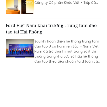
Công ty Cổ phần Khóa Việt - Tiệp đã
trở thành một trong những doanh
nghiệp cơ khí tiêu biểu của Việt Nam.
Hành trình hơn nửa thế kỷ ấy không chỉ
là câu chuyện tăng trưởng của một
Ford Việt Nam khai trương Trung tâm đào
thương hiệu “quốc dân”, mà còn phản
tạo tại Hải Phòng
ánh sự bền bỉ của doanh nghiệp Việt
trong quá trình đổi mới, hội nhập và
Sau khi hoàn thiện hệ thống trung tâm
không ngừng nâng cao năng lực cạnh
đào tạo ở cả hai miền Bắc – Nam, Việt
tranh.
Nam đã trở thành một trong số ít thị
trường trong khu vực sở hữu hệ thống
đào tạo theo tiêu chuẩn Ford toàn cầu,
cùng với Thái Lan, Nam Phi, Úc và
Philippin.