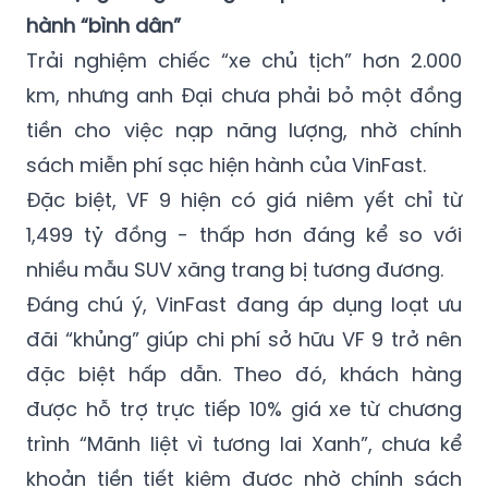
hành “bình dân”
Trải nghiệm chiếc “xe chủ tịch” hơn 2.000
km, nhưng anh Đại chưa phải bỏ một đồng
tiền cho việc nạp năng lượng, nhờ chính
sách miễn phí sạc hiện hành của VinFast.
Đặc biệt, VF 9 hiện có giá niêm yết chỉ từ
1,499 tỷ đồng - thấp hơn đáng kể so với
nhiều mẫu SUV xăng trang bị tương đương.
Đáng chú ý, VinFast đang áp dụng loạt ưu
đãi “khủng” giúp chi phí sở hữu VF 9 trở nên
đặc biệt hấp dẫn. Theo đó, khách hàng
được hỗ trợ trực tiếp 10% giá xe từ chương
trình “Mãnh liệt vì tương lai Xanh”, chưa kể
khoản tiền tiết kiệm được nhờ chính sách