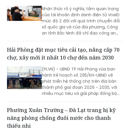
Nhận thức rõ ý nghĩa, tầm quan trọng
của tài khoản định danh điện tử VneID
mức độ 2 đối với quá trình chuyển đổi
số quốc gia và của địa phương, Công
an tỉnh Bắc Ninh đã chỉ đạo công an
cấp xã triển khai đồng bộ nhiều giải
pháp nhằm đẩy mạnh công tác thu
Hải Phòng đặt mục tiêu cải tạo, nâng cấp 70
nhận, kích hoạt tài khoản định danh
chợ, xây mới ít nhất 10 chợ đến năm 2030
điện tử cho người dân.
(PLVN) - UBND TP Hải Phòng vừa ban
hành Kế hoạch số 295/KH-UBND về
phát triển hệ thống chợ trên địa bàn
thành phố giai đoạn 2026 - 2030, với
nhiều mục tiêu và giải pháp đồng bộ
nhằm nâng cấp hạ tầng thương mại,
từng bước hiện đại hóa hoạt động kinh
Phường Xuân Trường – Đà Lạt trang bị kỹ
doanh, đáp ứng yêu cầu phát triển đô
năng phòng chống đuối nước cho thanh
thị và xây dựng nông thôn mới.
thiếu nhi