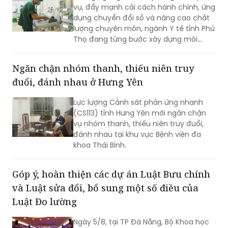
vụ, đẩy mạnh cải cách hành chính, ứng
dụng chuyển đổi số và nâng cao chất
lượng chuyên môn, ngành Y tế tỉnh Phú
Thọ đang từng bước xây dựng môi
trường khám, chữa bệnh hiện đại,
chuyên nghiệp và thân thiện. Tại nhiều
Ngăn chặn nhóm thanh, thiếu niên truy
cơ sở y tế, sự hài lòng của người bệnh
đuổi, đánh nhau ở Hưng Yên
không chỉ là mục tiêu hướng tới mà
còn trở thành tiêu chí quan trọng để
Lực lượng Cảnh sát phản ứng nhanh
đánh giá chất lượng hoạt động của
(CS113) tỉnh Hưng Yên mới ngăn chặn
mỗi đơn vị.
vụ nhóm thanh, thiếu niên truy đuổi,
đánh nhau tại khu vực Bệnh viện đa
khoa Thái Bình.
Góp ý, hoàn thiện các dự án Luật Bưu chính
và Luật sửa đổi, bổ sung một số điều của
Luật Đo lường
Ngày 5/8, tại TP Đà Nẵng, Bộ Khoa học