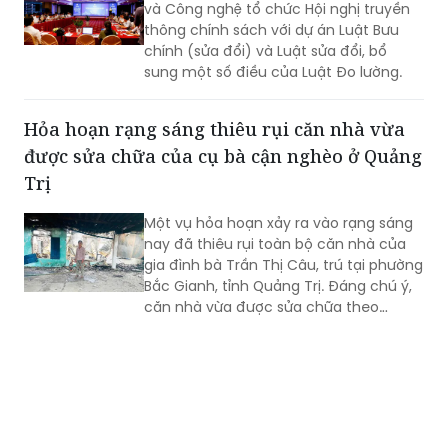
và Công nghệ tổ chức Hội nghị truyền
thông chính sách với dự án Luật Bưu
chính (sửa đổi) và Luật sửa đổi, bổ
sung một số điều của Luật Đo lường.
Hỏa hoạn rạng sáng thiêu rụi căn nhà vừa
được sửa chữa của cụ bà cận nghèo ở Quảng
Trị
Một vụ hỏa hoạn xảy ra vào rạng sáng
nay đã thiêu rụi toàn bộ căn nhà của
gia đình bà Trần Thị Câu, trú tại phường
Bắc Gianh, tỉnh Quảng Trị. Đáng chú ý,
căn nhà vừa được sửa chữa theo
Chương trình xóa nhà tạm, nhà dột nát
trong năm 2025, nay đã bị lửa thiêu rụi
hoàn toàn.