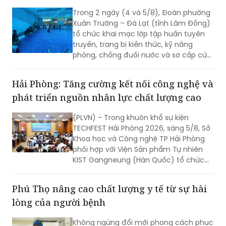
Trong 2 ngày (4 và 5/8), Đoàn phường
Xuân Trường – Đà Lạt (tỉnh Lâm Đồng)
tổ chức khai mạc lớp tập huấn tuyên
truyền, trang bị kiến thức, kỹ năng
phòng, chống đuối nước và sơ cấp cứu
cho thanh thiếu nhi năm 2026.
Hải Phòng: Tăng cường kết nối công nghệ và
phát triển nguồn nhân lực chất lượng cao
(PLVN) - Trong khuôn khổ sự kiện
TECHFEST Hải Phòng 2026, sáng 5/8, Sở
Khoa học và Công nghệ TP Hải Phòng
phối hợp với Viện Sản phẩm Tự nhiên
KIST Gangneung (Hàn Quốc) tổ chức
Phiên kết nối cung cầu công nghệ giữa
doanh nghiệp Viện KIST và doanh
Phú Thọ nâng cao chất lượng y tế từ sự hài
nghiệp TP Hải Phòng.
lòng của người bệnh
Không ngừng đổi mới phong cách phục