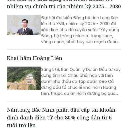
nhiệm vụ chính trị của nhiệm kỳ 2025 – 2030
Đại hội đại biểu Đảng bộ tỉnh Lạng Sơn
lần thứ XVIII, nhiệm kỳ 2025 - 2030 đã
xác định chủ đề xuyên suốt: “Xây dựng
Đảng, hệ thống chính trị trong sạch,
vững mạnh; phát huy sức mạnh đoàn
kết; huy động mọi nguồn lực, hiện thực
hóa khát vọng phát triển; xây dựng
Khai hầm Hoàng Liên
Lạng Sơn trở thành một cực tăng
trưởng của vùng Trung du và miền núi
Sáng 5/8, Ban Quản lý Dự án Đầu tư xây
Bắc Bộ”. Đây không chỉ là việc tổng kết
dựng tỉnh Lai Châu phối hợp với Liên
thực tiễn một cách toàn diện từ nhiệm
danh nhà thầu do Tập đoàn Đèo Cả
kỳ 2020 - 2025, mà còn thể hiện rõ
đứng đầu tổ chức lễ khai hầm Hoàng
tầm nhìn, bản lĩnh và quyết tâm chính
Liên, thuộc dự án Hầm đường bộ qua
trị của Đảng bộ tỉnh trong giai đoạn
đèo Hoàng Liên, kết nối tỉnh Lào Cai với
phát triển mới.
tỉnh Lai Châu.
Năm nay, Bắc Ninh phấn đấu cấp tài khoản
định danh điện tử cho 80% công dân từ 6
tuổi trở lên