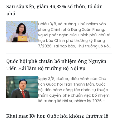
(Chỉ thị số 11-CT/TW)
Sau sắp xếp, giảm 46,33% số thôn, tổ dân
phố
Chiều 3/8, Bộ trưởng, Chủ nhiệm Văn
phòng Chính phủ Đặng Xuân Phong,
Người phát ngôn của Chính phủ, chủ trì
họp báo Chính phủ thường kỳ tháng
7/2026. Tại họp báo, Thứ trưởng Bộ Nội
vụ Nguyễn Thị Hà đã thông tin về kết
quả sắp xếp các thôn, tổ dân phố trên
Quốc hội phê chuẩn bổ nhiệm ông Nguyễn
toàn quốc.
Tiến Hải làm Bộ trưởng Bộ Nội vụ
Ngày 3/8, dưới sự điều hành của Chủ
tịch Quốc hội Trần Thanh Mẫn, Quốc
hội tiến hành công tác nhân sự thuộc
thẩm quyền, phê chuẩn việc bổ nhiệm
Bộ trưởng Bộ Nội vụ nhiệm kỳ 2026 -
2031 đối với ông Nguyễn Tiến Hải, Ủy
viên Ban Chấp hành Trung ương Đảng,
Khai mạc Kỳ họp Quốc hội không thường lệ
quyền Bộ trưởng Bộ Nội vụ.