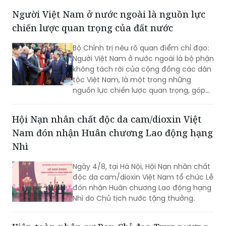
ngoại theo hướng chủ động hơn, thực
Người Việt Nam ở nước ngoài là nguồn lực
chất hơn, đồng hành chặt chẽ hơn với
chiến lược quan trọng của đất nước
các Bộ, ngành, địa phương và cộng
đồng doanh nghiệp nhằm góp phần
Bộ Chính trị nêu rõ quan điểm chỉ đạo:
thực hiện mục tiêu tăng trưởng 2 con
Người Việt Nam ở nước ngoài là bộ phận
số.
không tách rời của cộng đồng các dân
tộc Việt Nam, là một trong những
nguồn lực chiến lược quan trọng, góp
phần nâng cao sức mạnh tổng hợp
quốc gia; là cầu nối giữa Việt Nam với
Hội Nạn nhân chất độc da cam/dioxin Việt
thế giới...
Nam đón nhận Huân chương Lao động hạng
Nhì
Ngày 4/8, tại Hà Nội, Hội Nạn nhân chất
độc da cam/dioxin Việt Nam tổ chức Lễ
đón nhận Huân chương Lao động hạng
Nhì do Chủ tịch nước tặng thưởng.