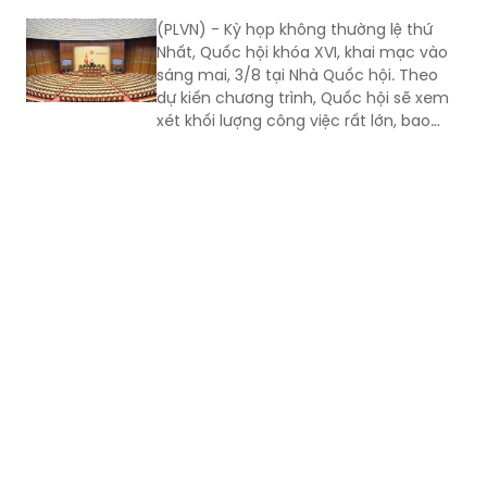
phủ khẩn trương hoàn tất công tác
(PLVN) - Kỳ họp không thường lệ thứ
chuẩn bị cho thấy quyết tâm đưa các
Nhất, Quốc hội khóa XVI, khai mạc vào
chủ trương của Đảng nhanh chóng đi
sáng mai, 3/8 tại Nhà Quốc hội. Theo
vào cuộc sống thông qua những quyết
dự kiến chương trình, Quốc hội sẽ xem
sách kịp thời của QH.
xét khối lượng công việc rất lớn, bao
gồm dự kiến biểu quyết thông qua
nhiều dự án luật quan trọng...