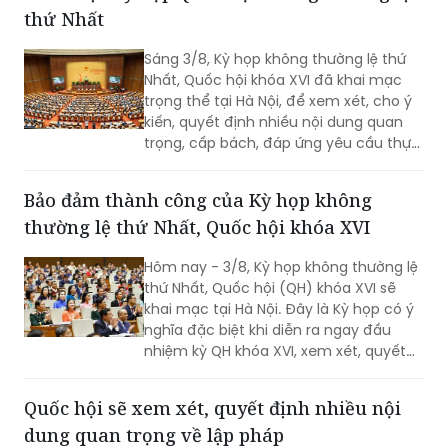
thứ Nhất
Sáng 3/8, Kỳ họp không thường lệ thứ
Nhất, Quốc hội khóa XVI đã khai mạc
trọng thể tại Hà Nội, để xem xét, cho ý
kiến, quyết định nhiều nội dung quan
trọng, cấp bách, đáp ứng yêu cầu thực
tiễn, vì sự phát triển nhanh, bền vững
của đất nước.
Bảo đảm thành công của Kỳ họp không
thường lệ thứ Nhất, Quốc hội khóa XVI
Hôm nay - 3/8, Kỳ họp không thường lệ
thứ Nhất, Quốc hội (QH) khóa XVI sẽ
khai mạc tại Hà Nội. Đây là Kỳ họp có ý
nghĩa đặc biệt khi diễn ra ngay đầu
nhiệm kỳ QH khóa XVI, xem xét, quyết
định nhiều nội dung quan trọng về
công tác lập pháp, công tác nhân sự
Quốc hội sẽ xem xét, quyết định nhiều nội
và các vấn đề thuộc thẩm quyền của
dung quan trọng về lập pháp
QH. Việc các cơ quan của QH và Chính