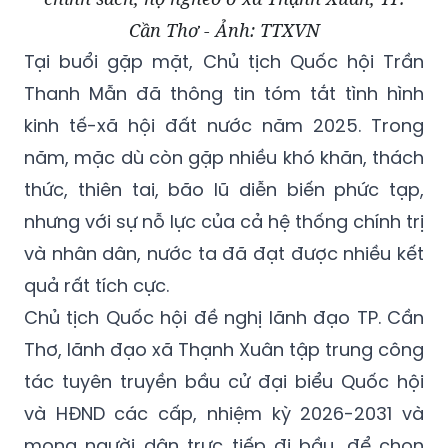
Cần Thơ - Ảnh: TTXVN
Tại buổi gặp mặt, Chủ tịch Quốc hội Trần
Thanh Mẫn đã thông tin tóm tắt tình hình
kinh tế-xã hội đất nước năm 2025. Trong
năm, mặc dù còn gặp nhiều khó khăn, thách
thức, thiên tai, bão lũ diễn biến phức tạp,
nhưng với sự nỗ lực của cả hệ thống chính trị
và nhân dân, nước ta đã đạt được nhiều kết
quả rất tích cực.
Chủ tịch Quốc hội đề nghị lãnh đạo TP. Cần
Thơ, lãnh đạo xã Thạnh Xuân tập trung công
tác tuyên truyền bầu cử đại biểu Quốc hội
và HĐND các cấp, nhiệm kỳ 2026-2031 và
mong người dân trực tiếp đi bầu, để chọn