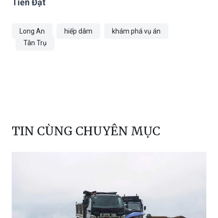
và vừa được ra tù vào ngày 22/6/2023.
Tiến Đạt
Long An
hiếp dâm
khám phá vụ án
Tân Trụ
TIN CÙNG CHUYÊN MỤC