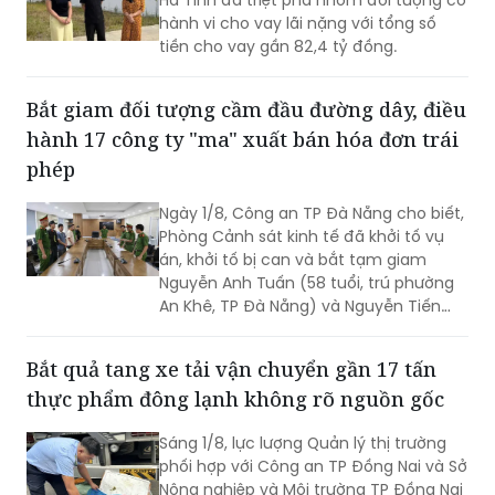
tỷ đồng
điều tra Công an TP HCM để điều tra
theo quy định.
Phòng Cảnh sát hình sự Công an tỉnh
Hà Tĩnh đã triệt phá nhóm đối tượng có
hành vi cho vay lãi nặng với tổng số
tiền cho vay gần 82,4 tỷ đồng.
Bắt giam đối tượng cầm đầu đường dây, điều
hành 17 công ty "ma" xuất bán hóa đơn trái
phép
Ngày 1/8, Công an TP Đà Nẵng cho biết,
Phòng Cảnh sát kinh tế đã khởi tố vụ
án, khởi tố bị can và bắt tạm giam
Nguyễn Anh Tuấn (58 tuổi, trú phường
An Khê, TP Đà Nẵng) và Nguyễn Tiến
Trãi (43 tuổi, trú TPHCM) để điều tra về
hành vi in, phát hành, mua bán trái
Bắt quả tang xe tải vận chuyển gần 17 tấn
phép hóa đơn.
thực phẩm đông lạnh không rõ nguồn gốc