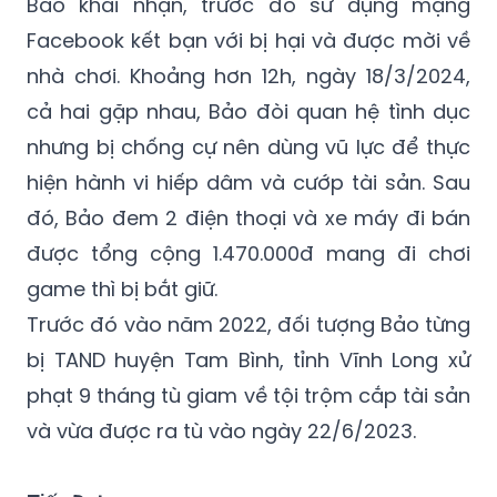
làm nhiệm vụ thu giữ 1 áo khoác, 1 căn cước
công dân của bị hại và 428.000 đồng.
Bảo khai nhận, trước đó sử dụng mạng
Facebook kết bạn với bị hại và được mời về
nhà chơi. Khoảng hơn 12h, ngày 18/3/2024,
cả hai gặp nhau, Bảo đòi quan hệ tình dục
nhưng bị chống cự nên dùng vũ lực để thực
hiện hành vi hiếp dâm và cướp tài sản. Sau
đó, Bảo đem 2 điện thoại và xe máy đi bán
được tổng cộng 1.470.000đ mang đi chơi
game thì bị bắt giữ.
Trước đó vào năm 2022, đối tượng Bảo từng
bị TAND huyện Tam Bình, tỉnh Vĩnh Long xử
phạt 9 tháng tù giam về tội trộm cắp tài sản