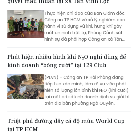
trong 2.003 tài khoản tại 36 ngân hàng
đã bị phong tỏa để phục vụ điều tra.
Công an TP HCM làm rõ vụ nổ súng giải
quyết mâu thuẫn tại xã Tân Vĩnh Lộc
Thực hiện chỉ đạo của Ban Giám đốc
Công an TP HCM về xử lý nghiêm các
hành vi sử dụng vũ khí, hung khí gây
mất an ninh trật tự, Phòng Cảnh sát
hình sự đã phối hợp Công an xã Tân
Vĩnh Lộc, Công an xã Đông Thạnh và
các đơn vị liên quan nhanh chóng điều
Phát hiện nhiều bình khí N₂O nghi dùng để
tra, làm rõ vụ “Cố ý gây thương tích” và
kinh doanh “bóng cười” tại 129 Club
“Gây rối trật tự công cộng” xảy ra ngày
30/7 tại ấp 14, xã Tân Vĩnh Lộc.
(PLVN) - Công an TP Hải Phòng đang
tiếp tục xác minh, làm rõ vụ việc phát
hiện số lượng lớn bình khí N₂O (khí cười)
tại một cơ sở kinh doanh dịch vụ giải trí
trên địa bàn phường Ngô Quyền.