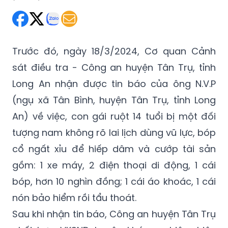
Thứ Năm 21/03/2024 10:39
(GMT+7)
Trước đó, ngày 18/3/2024, Cơ quan Cảnh
sát điều tra - Công an huyện Tân Trụ, tỉnh
Long An nhận được tin báo của ông N.V.P
(ngụ xã Tân Bình, huyện Tân Trụ, tỉnh Long
An) về việc, con gái ruột 14 tuổi bị một đối
tượng nam không rõ lai lịch dùng vũ lực, bóp
cổ ngất xỉu để hiếp dâm và cướp tài sản
gồm: 1 xe máy, 2 điện thoại di động, 1 cái
bóp, hơn 10 nghìn đồng; 1 cái áo khoác, 1 cái