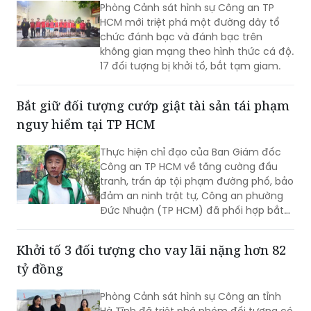
Triệt phá đường dây cá độ mùa World Cup
tại TP HCM
Phòng Cảnh sát hình sự Công an TP
HCM mới triệt phá một đường dây tổ
chức đánh bạc và đánh bạc trên
không gian mạng theo hình thức cá độ.
17 đối tượng bị khởi tố, bắt tạm giam.
Bắt giữ đối tượng cướp giật tài sản tái phạm
nguy hiểm tại TP HCM
Thực hiện chỉ đạo của Ban Giám đốc
Công an TP HCM về tăng cường đấu
tranh, trấn áp tội phạm đường phố, bảo
đảm an ninh trật tự, Công an phường
Đức Nhuận (TP HCM) đã phối hợp bắt
giữ một đối tượng thực hiện hành vi
cướp giật tài sản, đồng thời chuyển vụ
Khởi tố 3 đối tượng cho vay lãi nặng hơn 82
việc đến Văn phòng Cơ quan Cảnh sát