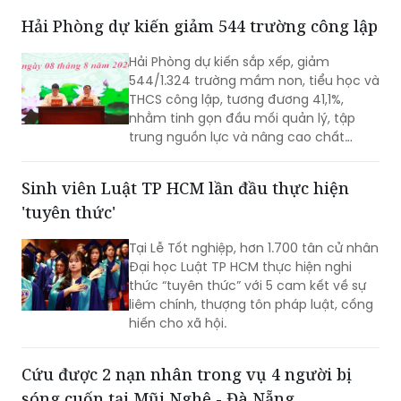
Hải Phòng dự kiến giảm 544 trường công lập
Hải Phòng dự kiến sắp xếp, giảm
544/1.324 trường mầm non, tiểu học và
THCS công lập, tương đương 41,1%,
nhằm tinh gọn đầu mối quản lý, tập
trung nguồn lực và nâng cao chất
lượng giáo dục. Việc sắp xếp phải hoàn
thành trước ngày 20/8/2026.
Sinh viên Luật TP HCM lần đầu thực hiện
'tuyên thức'
Tại Lễ Tốt nghiệp, hơn 1.700 tân cử nhân
Đại học Luật TP HCM thực hiện nghi
thức “tuyên thức” với 5 cam kết về sự
liêm chính, thượng tôn pháp luật, cống
hiến cho xã hội.
Cứu được 2 nạn nhân trong vụ 4 người bị
sóng cuốn tại Mũi Nghê - Đà Nẵng