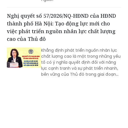
Nghị quyết số 57/2026/NQ-HĐND của HĐND
thành phố Hà Nội: Tạo động lực mới cho
việc phát triển nguồn nhân lực chất lượng
cao của Thủ đô
Khẳng định phát triển nguồn nhân lực
chất lượng cao là một trong những yếu
tố có ý nghĩa quyết định đối với năng
lực cạnh tranh và sự phát triển nhanh,
bền vững của Thủ đô trong giai đoạn
mới, Phó Giám đốc Sở Nội vụ thành phố
Hà Nội Ngô Minh Hoàng cho rằng, điểm
quan trọng của Nghị quyết số
57/2026/NQ-HĐND là tạo lập cơ chế
đầu tư có trọng tâm cho nguồn nhân
lực, gắn đào tạo, bồi dưỡng với nhu cầu
sử dụng và yêu cầu giải quyết những
vấn đề thực tiễn của Thành phố.