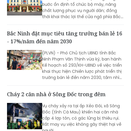
bước ổn định tổ chức bộ máy, nâng
chất lượng phục vụ người dân; đồng
thời khai thác lợi thế cửa ngõ phía Bắc,
nông nghiệp công nghệ cao và bản sắc
văn hóa Jrai để mở rộng không gian
Bắc Ninh đặt mục tiêu tăng trưởng bán lẻ 16
phát triển.
- 17%/năm đến năm 2030
(PLVN) - Phó Chủ tịch UBND tỉnh Bắc
Ninh Phạm Văn Thịnh vừa ký, ban hành
Kế hoạch số 293/KH-UBND về việc triển
khai thực hiện Chiến lược phát triển thị
trường bán lẻ đến năm 2030, tầm nhìn
đến năm 2050 trên địa bàn tỉnh Bắc
Ninh.
Cháy 2 căn nhà ở Sông Đốc trong đêm
Vụ cháy xảy ra tại ấp Xẻo Đôi, xã Sông
Đốc (tỉnh Cà Mau) khiến hai căn nhà
cấp 4 lợp tôn, có gác lửng bị thiêu rụi.
Rất may vụ việc không gây thiệt hại về
người.