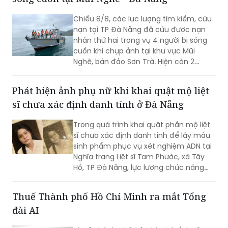
Chiều 8/8, các lực lượng tìm kiếm, cứu
nạn tại TP Đà Nẵng đã cứu được nạn
nhân thứ hai trong vụ 4 người bị sóng
cuốn khi chụp ảnh tại khu vực Mũi
Nghê, bán đảo Sơn Trà. Hiện còn 2
người chưa tìm thấy.
Phát hiện ảnh phụ nữ khi khai quật mộ liệt
sĩ chưa xác định danh tính ở Đà Nẵng
Trong quá trình khai quật phần mộ liệt
sĩ chưa xác định danh tính để lấy mẫu
sinh phẩm phục vụ xét nghiệm ADN tại
Nghĩa trang Liệt sĩ Tam Phước, xã Tây
Hồ, TP Đà Nẵng, lực lượng chức năng
phát hiện nhiều di vật, trong đó đáng
chú ý có di ảnh một phụ nữ.
Thuế Thành phố Hồ Chí Minh ra mắt Tổng
đài AI