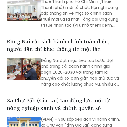
Thuế Thành phố Hồ Chí Minh (Thuế
Thành phố) mới tổ chức Hội nghị cung
cấp thông tin về một số chính sách
thuế mới và ra mắt Tổng đài ứng dụng
trí tuệ nhân tạo (AI), mở thêm kênh
cung cấp thông tin thuế qua nền tảng
thanh toán số.
Đồng Nai cải cách hành chính toàn diện,
người dân chỉ khai thông tin một lần
Đồng Nai đặt mục tiêu tạo bước đột
phá trong cải cách hành chính giai
đoạn 2026-2030 với trọng tâm là
chuyển đổi số, đơn giản hóa thủ tục và
nâng cao chất lượng phục vụ. Nhiều chỉ
tiêu được đặt ra nhằm rút ngắn thời
gian giải quyết, tăng sự hài lòng của
Xã Chư Păh (Gia Lai) tạo động lực mới từ
người dân và doanh nghiệp.
nông nghiệp xanh và chính quyền số
(PLVN) - Sau sắp xếp đơn vị hành chính,
xã Chư Păh (tỉnh Gia Lai) đang từng