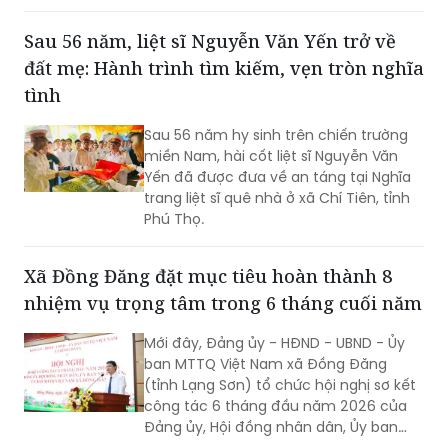
người dân, doanh nghiệp, hướng tới
dịch vụ công trực tuyến toàn trình.
Sau 56 năm, liệt sĩ Nguyễn Văn Yến trở về
đất mẹ: Hành trình tìm kiếm, vẹn tròn nghĩa
tình
Sau 56 năm hy sinh trên chiến trường
miền Nam, hài cốt liệt sĩ Nguyễn Văn
Yến đã được đưa về an táng tại Nghĩa
trang liệt sĩ quê nhà ở xã Chí Tiên, tỉnh
Phú Thọ.
Xã Đồng Đăng đặt mục tiêu hoàn thành 8
nhiệm vụ trọng tâm trong 6 tháng cuối năm
Mới đây, Đảng ủy - HĐND - UBND - Ủy
ban MTTQ Việt Nam xã Đồng Đăng
(tỉnh Lạng Sơn) tổ chức hội nghị sơ kết
công tác 6 tháng đầu năm 2026 của
Đảng ủy, Hội đồng nhân dân, Ủy ban