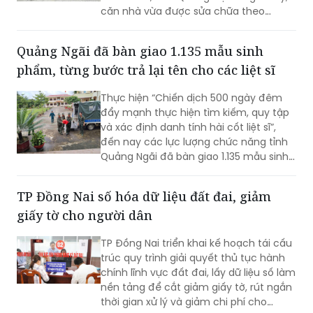
căn nhà vừa được sửa chữa theo
Chương trình xóa nhà tạm, nhà dột nát
trong năm 2025, nay đã bị lửa thiêu rụi
Quảng Ngãi đã bàn giao 1.135 mẫu sinh
hoàn toàn.
phẩm, từng bước trả lại tên cho các liệt sĩ
Thực hiện “Chiến dịch 500 ngày đêm
đẩy mạnh thực hiện tìm kiếm, quy tập
và xác định danh tính hài cốt liệt sĩ”,
đến nay các lực lượng chức năng tỉnh
Quảng Ngãi đã bàn giao 1.135 mẫu sinh
phẩm cho Viện Pháp y Quân đội (Bộ
Quốc phòng) để phục vụ giám định
TP Đồng Nai số hóa dữ liệu đất đai, giảm
ADN, từng bước trả lại tên cho các liệt
giấy tờ cho người dân
sĩ.
TP Đồng Nai triển khai kế hoạch tái cấu
trúc quy trình giải quyết thủ tục hành
chính lĩnh vực đất đai, lấy dữ liệu số làm
nền tảng để cắt giảm giấy tờ, rút ngắn
thời gian xử lý và giảm chi phí cho