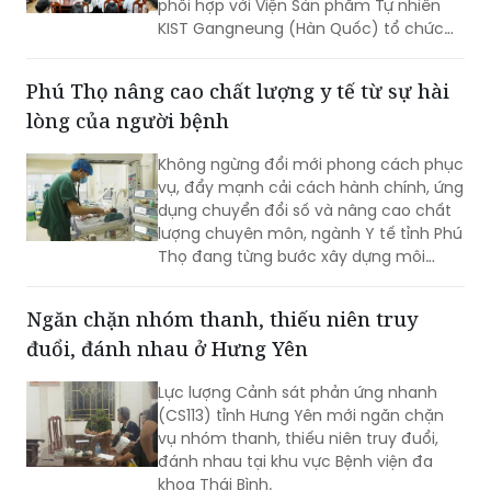
phối hợp với Viện Sản phẩm Tự nhiên
KIST Gangneung (Hàn Quốc) tổ chức
Phiên kết nối cung cầu công nghệ giữa
doanh nghiệp Viện KIST và doanh
Phú Thọ nâng cao chất lượng y tế từ sự hài
nghiệp TP Hải Phòng.
lòng của người bệnh
Không ngừng đổi mới phong cách phục
vụ, đẩy mạnh cải cách hành chính, ứng
dụng chuyển đổi số và nâng cao chất
lượng chuyên môn, ngành Y tế tỉnh Phú
Thọ đang từng bước xây dựng môi
trường khám, chữa bệnh hiện đại,
chuyên nghiệp và thân thiện. Tại nhiều
Ngăn chặn nhóm thanh, thiếu niên truy
cơ sở y tế, sự hài lòng của người bệnh
đuổi, đánh nhau ở Hưng Yên
không chỉ là mục tiêu hướng tới mà
còn trở thành tiêu chí quan trọng để
Lực lượng Cảnh sát phản ứng nhanh
đánh giá chất lượng hoạt động của
(CS113) tỉnh Hưng Yên mới ngăn chặn
mỗi đơn vị.
vụ nhóm thanh, thiếu niên truy đuổi,
đánh nhau tại khu vực Bệnh viện đa
khoa Thái Bình.