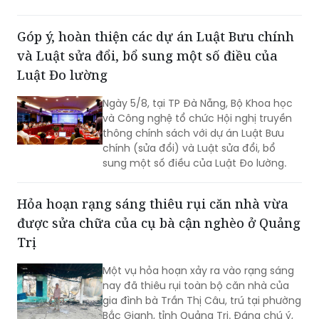
Góp ý, hoàn thiện các dự án Luật Bưu chính
và Luật sửa đổi, bổ sung một số điều của
Luật Đo lường
Ngày 5/8, tại TP Đà Nẵng, Bộ Khoa học
và Công nghệ tổ chức Hội nghị truyền
thông chính sách với dự án Luật Bưu
chính (sửa đổi) và Luật sửa đổi, bổ
sung một số điều của Luật Đo lường.
Hỏa hoạn rạng sáng thiêu rụi căn nhà vừa
được sửa chữa của cụ bà cận nghèo ở Quảng
Trị
Một vụ hỏa hoạn xảy ra vào rạng sáng
nay đã thiêu rụi toàn bộ căn nhà của
gia đình bà Trần Thị Câu, trú tại phường
Bắc Gianh, tỉnh Quảng Trị. Đáng chú ý,