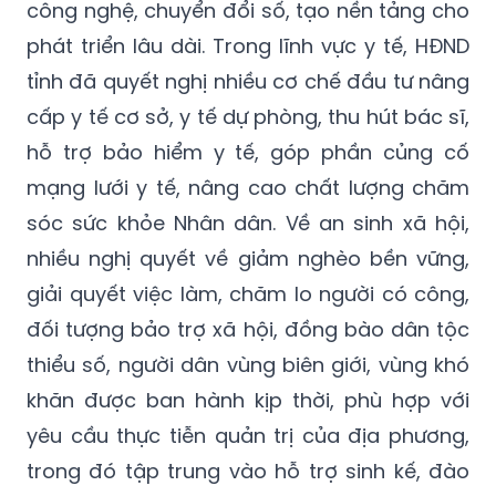
công nghệ, chuyển đổi số, tạo nền tảng cho
phát triển lâu dài. Trong lĩnh vực y tế, HĐND
tỉnh đã quyết nghị nhiều cơ chế đầu tư nâng
cấp y tế cơ sở, y tế dự phòng, thu hút bác sĩ,
hỗ trợ bảo hiểm y tế, góp phần củng cố
mạng lưới y tế, nâng cao chất lượng chăm
sóc sức khỏe Nhân dân. Về an sinh xã hội,
nhiều nghị quyết về giảm nghèo bền vững,
giải quyết việc làm, chăm lo người có công,
đối tượng bảo trợ xã hội, đồng bào dân tộc
thiểu số, người dân vùng biên giới, vùng khó
khăn được ban hành kịp thời, phù hợp với
yêu cầu thực tiễn quản trị của địa phương,
trong đó tập trung vào hỗ trợ sinh kế, đào