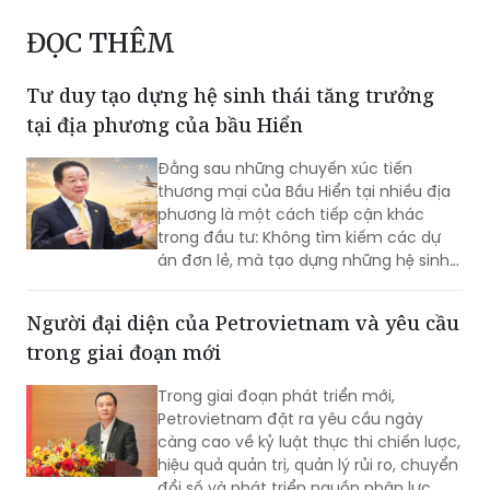
Tập đoàn C.P. tiếp tục mở rộng đầu tư tại Việt
Nam, đẩy mạnh chế biến sâu và chuyển đổi AI
ĐỌC THÊM
Tư duy tạo dựng hệ sinh thái tăng trưởng
tại địa phương của bầu Hiển
Đằng sau những chuyến xúc tiến
thương mại của Bầu Hiển tại nhiều địa
phương là một cách tiếp cận khác
trong đầu tư: Không tìm kiếm các dự
án đơn lẻ, mà tạo dựng những hệ sinh
thái phát triển phù hợp với lợi thế riêng
của từng vùng đất.
Người đại diện của Petrovietnam và yêu cầu
trong giai đoạn mới
Trong giai đoạn phát triển mới,