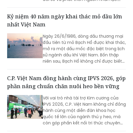
Petrovietnam đặt ra yêu cầu ngày
càng cao về kỷ luật thực thi chiến lược,
hiệu quả quản trị, quản lý rủi ro, chuyển
đổi số và phát triển nguồn nhân lực.
Trong tổng thể đó, đội ngũ Người đại
diện giữ vai trò quan trọng, góp phần
Kỷ niệm 40 năm ngày khai thác mỏ dầu lớn
đưa các định hướng lớn của Tập đoàn
nhất Việt Nam
đi vào thực tiễn hoạt động tại doanh
nghiệp.
Ngày 26/6/1986, dòng dầu thương mại
đầu tiên từ mỏ Bạch Hổ được khai thác,
mở ra một dấu mốc đặc biệt trong lịch
sử ngành dầu khí Việt Nam. Bốn thập
niên sau, Bạch Hổ không chỉ được biết
đến là mỏ dầu lớn nhất cả nước, mà
còn trở thành biểu tượng của tầm nhìn
C.P. Việt Nam đồng hành cùng IPVS 2026, góp
chiến lược, năng lực khoa học - công
phần nâng chuẩn chăn nuôi heo bền vững
nghệ và khát vọng làm chủ biển của
người Việt Nam.
Với vai trò nhà tài trợ Kim cương của
IPVS 2026, C.P. Việt Nam không chỉ đồng
hành cùng một diễn đàn khoa học