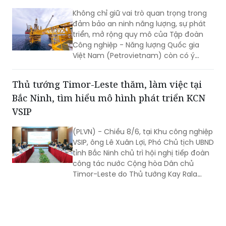
Kiến tạo động lực tăng trưởng mới cho
Petrovietnam
Không chỉ giữ vai trò quan trọng trong
đảm bảo an ninh năng lượng, sự phát
triển, mở rộng quy mô của Tập đoàn
Công nghiệp - Năng lượng Quốc gia
Việt Nam (Petrovietnam) còn có ý
nghĩa quyết định tới mục tiêu tăng
trưởng cao của nền kinh tế.
Thủ tướng Timor-Leste thăm, làm việc tại
Bắc Ninh, tìm hiểu mô hình phát triển KCN
VSIP
(PLVN) - Chiều 8/6, tại Khu công nghiệp
VSIP, ông Lê Xuân Lợi, Phó Chủ tịch UBND
tỉnh Bắc Ninh chủ trì hội nghị tiếp đoàn
công tác nước Cộng hòa Dân chủ
Timor-Leste do Thủ tướng Kay Rala
Xanana Gusmão dẫn đầu đến thăm và