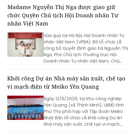
quốc tế lớn của ngành thú y heo, mà
còn góp phần kết nối tri thức chuyên
môn với thực tiễn chăn nuôi tại Việt
Nam. Thông qua hội thảo vệ tinh, gian
Madame Nguyễn Thị Nga được giao giữ
hàng triển lãm và các nghiên cứu được
chức Quyền Chủ tịch Hội Doanh nhân Tư
giới thiệu tại hội nghị, doanh nghiệp tiếp
tục khẳng định định hướng phát triển
nhân Việt Nam
chăn nuôi theo hướng an toàn sinh
học, phòng bệnh chủ động và bền
Vừa qua tại Hà Nội, Hội Doanh nhân Tư
vững.
nhân Việt Nam (VPBA) đã tổ chức Lễ
công bố Quyết định giao bà Nguyễn Thị
Nga, Phó Chủ tịch Thường trực Hội
Doanh nhân Tư nhân Việt Nam, Chủ
tịch Tập đoàn BRG, giữ chức vụ Quyền
Chủ tịch Hội Doanh nhân Tư nhân Việt
Khởi công Dự án Nhà máy sản xuất, chế tạo
Nam.
vi mạch điện tử Meiko Yên Quang
Ngày 12/6/2026, tại Khu công nghiệp
Yên Quang (xã Thịnh Minh), UBND tỉnh
Phú Thọ phối hợp với Tập đoàn Meiko