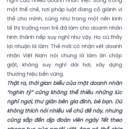
họ trước khi đặt bút ký.
Là doanh nhân, tôi càng hiểu thói quen suy
nghĩ của nhiều doanh nhân Việt. Sống trong
một thể chế, nơi pháp luật đang cố giành vị
thế cho mình, cũng như trong một nền kinh
tế thị trường non trẻ đã làm cho doanh nhân
hình thành nếp suy nghĩ như vậy. Họ cứ thấy
lợi nhuận là làm. Thế mới có nhận xét doanh
nhân Việt Nam nói chung là làm ăn chộp
giật, không suy nghĩ dài hơi, xây dựng
thương hiệu bền vững.
Thật ra, thời gian biểu của một doanh nhân
“nghìn tỷ” cũng không thể thiếu những lúc
nghỉ ngơi, thư giãn bên gia đình, bè bạn. Dù