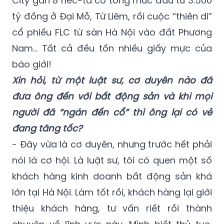
ngoặt lớn, chứ đâu chỉ có “náu mình chờ
thời”. Từ việc mua đứt Dự án Alaska Garden
City gần 8 héc-ta có tổng mức đầu tư 3.500
tỷ đồng ở Đại Mỗ, Từ Liêm, rồi cuộc “thiên di”
cổ phiếu FLC từ sàn Hà Nội vào đất Phương
Nam… Tất cả đều tốn nhiều giấy mực của
báo giới!
Xin hỏi, từ một luật sư, cơ duyên nào đã
đưa ông đến với bất động sản và khi mọi
người đã “ngán đến cổ” thì ông lại có vẻ
đang tăng tốc?
- Đây vừa là cơ duyên, nhưng trước hết phải
nói là cơ hội. Là luật sư, tôi có quen một số
khách hàng kinh doanh bất động sản khá