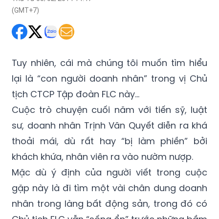
chiến”.
Thứ Tư 05/02/2014 14:47
(GMT+7)
Tuy nhiên, cái mà chúng tôi muốn tìm hiểu
lại là “con người doanh nhân” trong vị Chủ
tịch CTCP Tập đoàn FLC này...
Cuộc trò chuyện cuối năm với tiến sỹ, luật
sư, doanh nhân Trịnh Văn Quyết diễn ra khá
thoải mái, dù rất hay “bị làm phiền” bởi
khách khứa, nhân viên ra vào nườm nượp.
Mặc dù ý định của người viết trong cuộc