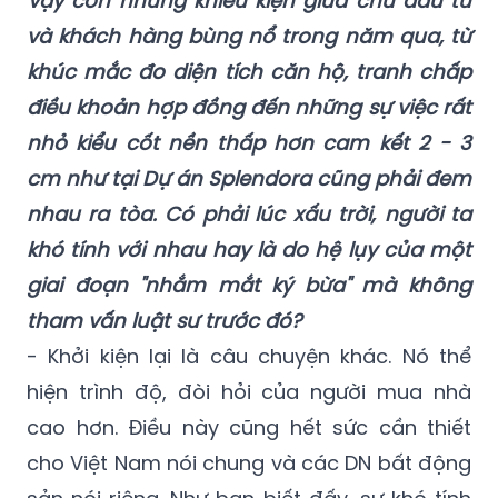
Nguy hiểm nhất là không có tranh luận, chỉ
thông tin, quan điểm một chiều.
Vậy còn những khiếu kiện giữa chủ đầu tư
và khách hàng bùng nổ trong năm qua, từ
khúc mắc đo diện tích căn hộ, tranh chấp
điều khoản hợp đồng đến những sự việc rất
nhỏ kiểu cốt nền thấp hơn cam kết 2 - 3
cm như tại Dự án Splendora cũng phải đem
nhau ra tòa. Có phải lúc xấu trời, người ta
khó tính với nhau hay là do hệ lụy của một
giai đoạn "nhắm mắt ký bừa" mà không
tham vấn luật sư trước đó?
- Khởi kiện lại là câu chuyện khác. Nó thể
hiện trình độ, đòi hỏi của người mua nhà