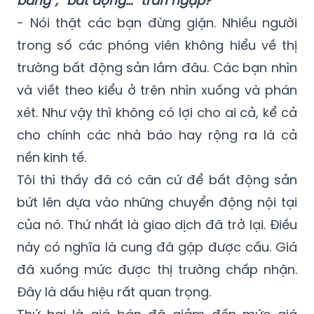
qua đáy. Nhưng đọc trên báo chí thì chả
thấy đáy ở đâu, toàn thấy những từ “đóng
băng”, “bất động…” tràn ngập?
- Nói thật các bạn đừng giận. Nhiều người
trong số các phóng viên không hiểu về thị
trường bất động sản lắm đâu. Các bạn nhìn
và viết theo kiểu ở trên nhìn xuống và phán
xét. Như vậy thì không có lợi cho ai cả, kể cả
cho chính các nhà báo hay rộng ra là cả
nền kinh tế.
Tôi thì thấy đã có căn cứ để bất động sản
bứt lên dựa vào những chuyển động nội tại
của nó. Thứ nhất là giao dịch đã trở lại. Điều
này có nghĩa là cung đã gặp được cầu. Giá