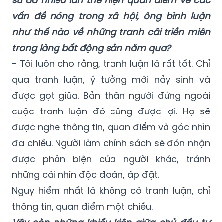
người mua hài lòng cả bốn phương diện này.
Là một doanh nhân, đồng thời là một luật
sư đã nhiều lần thể hiện quan điểm về các
vấn đề nóng trong xã hội, ông bình luận
như thế nào về những tranh cãi triền miên
trong làng bất động sản năm qua?
- Tôi luôn cho rằng, tranh luận là rất tốt. Chỉ
qua tranh luận, ý tưởng mới nảy sinh và
được gọt giũa. Bản thân người đứng ngoài
cuộc tranh luận đó cũng được lợi. Họ sẽ
được nghe thông tin, quan điểm và góc nhìn
đa chiều. Người làm chính sách sẽ đón nhận
được phản biện của người khác, tránh
những cái nhìn độc đoán, áp đặt.