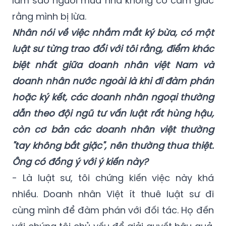
chặt chẽ khâu pháp lý, mà rất quan trọng là
phải tạo ra được sự minh bạch cao nhất để
làm sao người mua nhà không có cảm giác
rằng mình bị lừa.
Nhân nói về việc nhắm mắt ký bừa, có một
luật sư từng trao đổi với tôi rằng, điểm khác
biệt nhất giữa doanh nhân việt Nam và
doanh nhân nước ngoài là khi đi đàm phán
hoặc ký kết, các doanh nhân ngoại thường
dẫn theo đội ngũ tư vấn luật rất hùng hậu,
còn cơ bản các doanh nhân việt thường
"tay không bắt giặc", nên thường thua thiệt.
Ông có đồng ý với ý kiến này?
- Là luật sư, tôi chứng kiến việc này khá