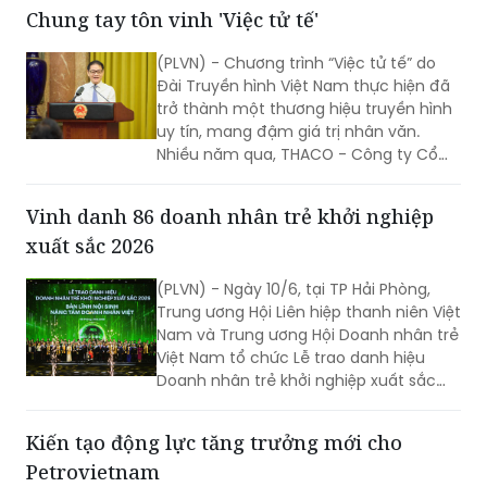
Nhật Bản tổ chức Lễ khởi công Dự án
Nhà máy sản xuất, chế tạo vi mạch
điện tử Meiko Yên Quang. Phó Thủ
tướng Hồ Quốc Dũng dự và phát biểu
Chung tay tôn vinh 'Việc tử tế'
tại buổi lễ.
(PLVN) - Chương trình “Việc tử tế” do
Đài Truyền hình Việt Nam thực hiện đã
trở thành một thương hiệu truyền hình
uy tín, mang đậm giá trị nhân văn.
Nhiều năm qua, THACO - Công ty Cổ
phần Tập đoàn Trường Hải đồng hành
cùng VTV với mong muốn lan tỏa
Vinh danh 86 doanh nhân trẻ khởi nghiệp
những hành động đẹp, những tấm
xuất sắc 2026
gương đẹp trong xã hội...
(PLVN) - Ngày 10/6, tại TP Hải Phòng,
Trung ương Hội Liên hiệp thanh niên Việt
Nam và Trung ương Hội Doanh nhân trẻ
Việt Nam tổ chức Lễ trao danh hiệu
Doanh nhân trẻ khởi nghiệp xuất sắc
2026.