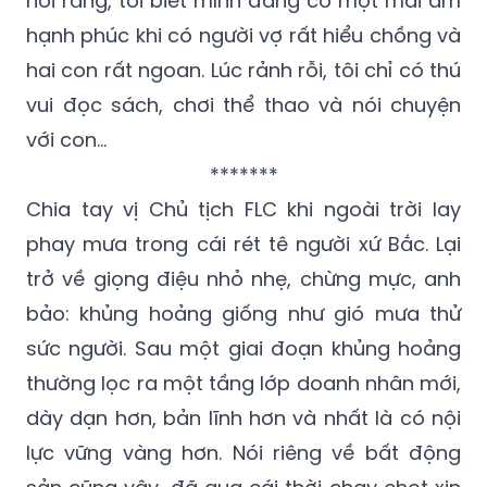
Trả lời câu hỏi của bạn về mái ấm hạnh
phúc thì thay vì nêu quan điểm tôi chỉ muốn
nói rằng, tôi biết mình đang có một mái ấm
hạnh phúc khi có người vợ rất hiểu chồng và
hai con rất ngoan. Lúc rảnh rỗi, tôi chỉ có thú
vui đọc sách, chơi thể thao và nói chuyện
với con…
*******
Chia tay vị Chủ tịch FLC khi ngoài trời lay
phay mưa trong cái rét tê người xứ Bắc. Lại
trở về giọng điệu nhỏ nhẹ, chừng mực, anh
bảo: khủng hoảng giống như gió mưa thử
sức người. Sau một giai đoạn khủng hoảng
thường lọc ra một tầng lớp doanh nhân mới,