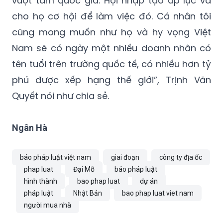
ý thức được phải xây dựng chiến lược phát
triển bài bản, dài hơi. Họ suy nghĩ và ước mơ
vượt tầm quốc gia. Hội nhập tạo áp lực và
cho họ cơ hội để làm việc đó. Cá nhân tôi
cũng mong muốn như họ và hy vọng Việt
Nam sẽ có ngày một nhiều doanh nhân có
tên tuổi trên trường quốc tế, có nhiều hơn tỷ
phú được xếp hạng thế giới”, Trịnh Văn
Quyết nói như chia sẻ.
Ngân Hà
báo pháp luật việt nam
giai đoạn
công ty địa ốc
phap luat
Đại Mỗ
báo pháp luật
hình thành
bao phap luat
dự án