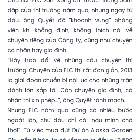
gặp này là đi tìm một vài chân dung doanh
nhân trong làng bất động sản, trong đó có
Chủ tịch FLC vẫn “sống ổn” trước những bầm
dập của thị trường năm qua, nhưng ngay từ
đầu, ông Quyết đã “khoanh vùng” phóng
viên khi khẳng định, không thích nói về
chuyện riêng của Công ty, cũng như chuyện
cá nhân hay gia đình.
“Hãy trao đổi về những câu chuyện thị
trường. Chuyện của FLC thì rất đơn giản, 2013
là giai đoạn chuẩn bị nội lực cho những trận
đánh lớn sắp tới. Còn chuyện gia đình, cá
nhân thì xin phép…”, ông Quyết rành mạch.
Nhưng FLC năm qua cũng có nhiều bước