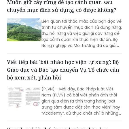
Muốn giữ cây rừng để tạo cảnh quan sau
chuyển mục đích sử dụng, có được không?
Liên quan tới thắc mắc của bạn đọc về
trình tự chuyển mục đích sử dụng rừng,
thu hồi rừng và việc giữ lại cây rừng để
tạo cảnh quan khi thực hiện dự án, Bộ
Nông nghiệp và Môi trường đã có giải
đáp cụ thể.
Viết tiếp bài 'bát nháo học viện tự xưng': Bộ
Giáo dục và Đào tạo chuyển Vụ Tổ chức cán
bộ xem xét, phản hồi
(PLVN) - Mới đây, Báo Pháp luật Việt
Nam (PLVN) có bài viết phản ánh thời
gian qua diễn ra tình trạng hàng loạt
trung tâm được đặt tên “học viện” hay
“Academy”, dù thực chất chỉ là những
DN, Cty tư nhân, không thuộc hệ thống
đào tạo cấp đại học (ĐH) chính quy;