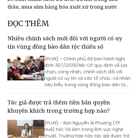
thầu, mua sắm hàng hóa xuất xứ trong nước
ĐỌC THÊM
Nhiều chính sách mới đối với người có uy
tín vùng đồng bào dân tộc thiểu số
(PLVN) - Chính phủ đã ban hành Nghị
định 307/2026/NĐ-CP quy định về lựa
chọn, công nhận, chính sách đối với
người có uy tín và các tổ chức, cá nhân
tiêu biểu trong vùng đồng bào dân tộc
thiểu số. Trong đó, đáng chú ý là việc
điều chỉnh tăng nhiều định mức hỗ trợ
Tác giả được trả thêm tiền bản quyền
vật chất, đồng thời tiếp tục duy trì các
khuyến khích trong trường hợp nào?
chính sách động viên tinh thần cho
người có uy tín.
(PLVN) - Bạn Nguyễn Ái Phương (TP
Huế) hỏi: Tôi làm trong lĩnh vực nghệ
thuật. Trường hợp nào tác giả được trả