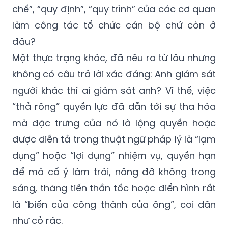
chế”, “quy định”, “quy trình” của các cơ quan
làm công tác tổ chức cán bộ chứ còn ở
đâu?
Một thực trạng khác, đã nêu ra từ lâu nhưng
không có câu trả lời xác đáng: Anh giám sát
người khác thì ai giám sát anh? Vì thế, việc
“thả rông” quyền lực đã dẫn tới sự tha hóa
mà đặc trưng của nó là lộng quyền hoặc
được diễn tả trong thuật ngữ pháp lý là “lạm
dụng” hoặc “lợi dụng” nhiệm vụ, quyền hạn
để mà cố ý làm trái, nâng đỡ không trong
sáng, thăng tiến thần tốc hoặc điển hình rất
là “biến của công thành của ông”, coi dân
như cỏ rác.