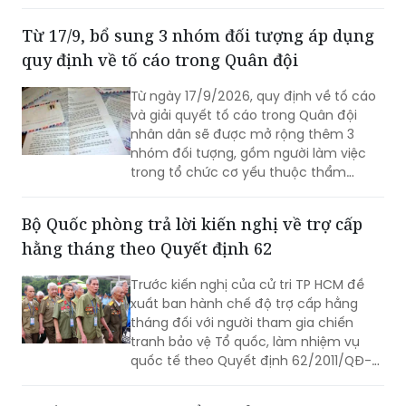
định. Đây là điểm mới đáng chú ý tại
Nghị định 309/2026/NĐ-CP vừa được
Từ 17/9, bổ sung 3 nhóm đối tượng áp dụng
Chính phủ ban hành.
quy định về tố cáo trong Quân đội
Từ ngày 17/9/2026, quy định về tố cáo
và giải quyết tố cáo trong Quân đội
nhân dân sẽ được mở rộng thêm 3
nhóm đối tượng, gồm người làm việc
trong tổ chức cơ yếu thuộc thẩm
quyền quản lý của Bộ Quốc phòng,
công chức quốc phòng và lao động
Bộ Quốc phòng trả lời kiến nghị về trợ cấp
hợp đồng thuộc Bộ Quốc phòng. Đây là
hằng tháng theo Quyết định 62
một trong những điểm mới đáng chú ý
tại Nghị định số 305/2026/NĐ-CP vừa
Trước kiến nghị của cử tri TP HCM đề
được Chính phủ ban hành.
xuất ban hành chế độ trợ cấp hằng
tháng đối với người tham gia chiến
tranh bảo vệ Tổ quốc, làm nhiệm vụ
quốc tế theo Quyết định 62/2011/QĐ-
TTg, Bộ Quốc phòng đã có trả lời.