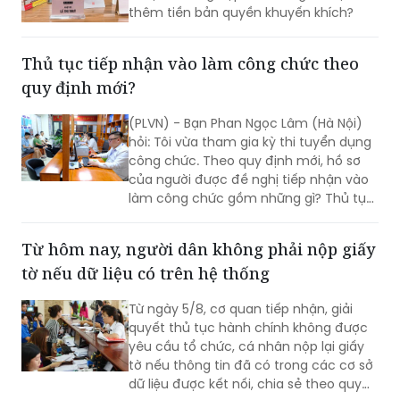
thêm tiền bản quyền khuyến khích?
Thủ tục tiếp nhận vào làm công chức theo
quy định mới?
(PLVN) - Bạn Phan Ngọc Lâm (Hà Nội)
hỏi: Tôi vừa tham gia kỳ thi tuyển dụng
công chức. Theo quy định mới, hồ sơ
của người được đề nghị tiếp nhận vào
làm công chức gồm những gì? Thủ tục
tiếp nhận vào làm công chức được quy
định như thế nào?
Từ hôm nay, người dân không phải nộp giấy
tờ nếu dữ liệu có trên hệ thống
Từ ngày 5/8, cơ quan tiếp nhận, giải
quyết thủ tục hành chính không được
yêu cầu tổ chức, cá nhân nộp lại giấy
tờ nếu thông tin đã có trong các cơ sở
dữ liệu được kết nối, chia sẻ theo quy