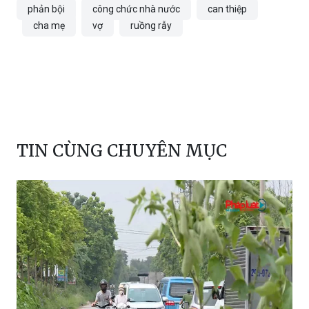
phản bội
công chức nhà nước
can thiệp
cha mẹ
vợ
ruồng rẫy
TIN CÙNG CHUYÊN MỤC