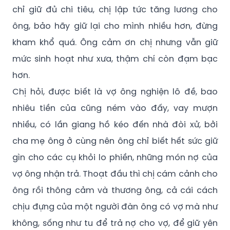
chỉ giữ đủ chi tiêu, chị lập tức tăng lương cho
ông, bảo hãy giữ lại cho mình nhiều hơn, đừng
kham khổ quá. Ông cảm ơn chị nhưng vẫn giữ
mức sinh hoạt như xưa, thậm chí còn đạm bạc
hơn.
Chị hỏi, được biết là vợ ông nghiện lô đề, bao
nhiêu tiền của cũng ném vào đấy, vay mượn
nhiều, có lần giang hồ kéo đến nhà đòi xử, bởi
cha mẹ ông ở cùng nên ông chỉ biết hết sức giữ
gìn cho các cụ khỏi lo phiền, những món nợ của
vợ ông nhận trả. Thoạt đầu thì chị cám cảnh cho
ông rồi thông cảm và thương ông, cả cái cách
chịu đựng của một người đàn ông có vợ mà như
không, sống như tu để trả nợ cho vợ, để giữ yên