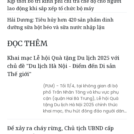
Kịp thời bố trí kinh phí chi trả chế độ cho người
lao động khi sắp xếp tổ chức bộ máy
Hải Dương: Tiêu hủy hơn 420 sản phẩm dinh
dưỡng sữa bột béo và sữa nước nhập lậu
ĐỌC THÊM
Khai mạc Lễ hội Quà tặng Du lịch 2025 với
chủ đề "Du lịch Hà Nội - Điểm đến Di sản
Thế giới"
(PLM) - Tối 11/4, tại không gian đi bộ
phố Trần Nhân Tông và khu vực phụ
cận (quận Hai Bà Trưng), Lễ hội Quà
tặng Du lịch Hà Nội 2025 chính thức
khai mạc, thu hút đông đảo người dân
Thủ đô và du khách trong và ngoài
nước tới tham dự.
Để xảy ra cháy rừng, Chủ tịch UBND cấp