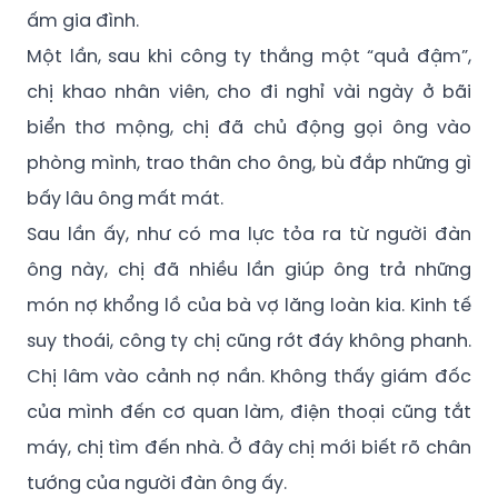
ấm gia đình.
Một lần, sau khi công ty thắng một “quả đậm”,
chị khao nhân viên, cho đi nghỉ vài ngày ở bãi
biển thơ mộng, chị đã chủ động gọi ông vào
phòng mình, trao thân cho ông, bù đắp những gì
bấy lâu ông mất mát.
Sau lần ấy, như có ma lực tỏa ra từ người đàn
ông này, chị đã nhiều lần giúp ông trả những
món nợ khổng lồ của bà vợ lăng loàn kia. Kinh tế
suy thoái, công ty chị cũng rớt đáy không phanh.
Chị lâm vào cảnh nợ nần. Không thấy giám đốc
của mình đến cơ quan làm, điện thoại cũng tắt
máy, chị tìm đến nhà. Ở đây chị mới biết rõ chân
tướng của người đàn ông ấy.