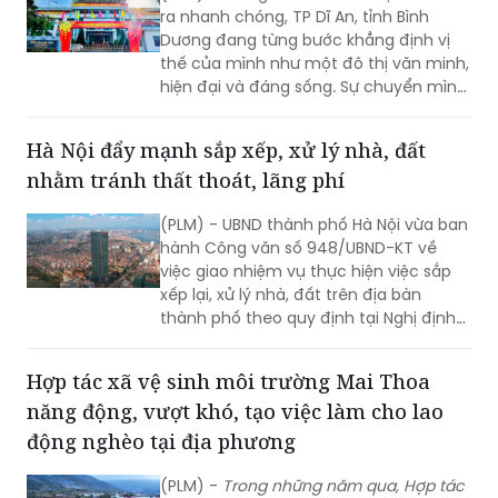
ra nhanh chóng, TP Dĩ An, tỉnh Bình
Dương đang từng bước khẳng định vị
thế của mình như một đô thị văn minh,
hiện đại và đáng sống. Sự chuyển mình
mạnh mẽ này không thể thiếu vai trò
quan trọng của chính quyền địa
Hà Nội đẩy mạnh sắp xếp, xử lý nhà, đất
phương, với những nỗ lực không ngừng
nhằm tránh thất thoát, lãng phí
nghỉ nhằm mang lại diện mạo mới cho
Dĩ An, đáp ứng kỳ vọng của người dân
(PLM) - UBND thành phố Hà Nội vừa ban
và doanh nghiệp.
hành Công văn số 948/UBND-KT về
việc giao nhiệm vụ thực hiện việc sắp
xếp lại, xử lý nhà, đất trên địa bàn
thành phố theo quy định tại Nghị định
số 03/2025/NĐ-CP.
Hợp tác xã vệ sinh môi trường Mai Thoa
năng động, vượt khó, tạo việc làm cho lao
động nghèo tại địa phương
(PLM) -
Trong n
hững năm qua, Hợp tác