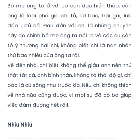
Bố mẹ ông ta ở với cô con dâu hiền thảo, còn
ông là loại phá gia chi tử, cờ bạc, trai gái, lừa
đảo..., đủ cả. Đau đớn với chị là những chuyện
này do chính bố mẹ ông ta nói ra và các cụ còn
tỏ ý thương hại chị, không biết chị là nạn nhân
thứ bao nhiêu của ông ta rồi.
Về đến nhà, chị biết không thể giấu anh nên thú
thật tất cả, anh bình thản, không tỏ thái độ gì, chỉ
bảo là cứ sống như trước kia. Nếu chị không thích
về nhà nữa cũng được, vì mọi sự đã có bà giúp
việc đảm đương hết rồi!.
Nhiu Nhíu