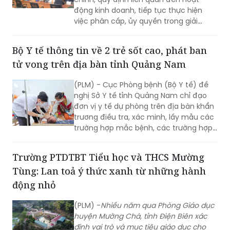
trong hoạt động hằng ngày.
động kinh doanh, tiếp tục thực hiện
việc phân cấp, ủy quyền trong giải
quyết thủ tục hành chính theo quy
định.
Bộ Y tế thông tin về 2 trẻ sốt cao, phát ban
tử vong trên địa bàn tỉnh Quảng Nam
(PLM) - Cục Phòng bệnh (Bộ Y tế) đề
nghị Sở Y tế tỉnh Quảng Nam chỉ đạo
đơn vị y tế dự phòng trên địa bàn khẩn
trương điều tra, xác minh, lấy mẫu các
trường hợp mắc bệnh, các trường hợp
tiếp xúc gần, xét nghiệm xác định tác
nhân gây bệnh; tăng cường giám sát,
Trường PTDTBT Tiểu học và THCS Mường
phát hiện sớm các trường hợp mắc
Tùng: Lan toả ý thức xanh từ những hành
mới tại cộng đồng.
động nhỏ
(PLM) -
Nhiều năm qua Phòng Giáo dục
huyện Mường Chà, tỉnh Điện Biên xác
định vai trò và mục tiêu giáo dục cho