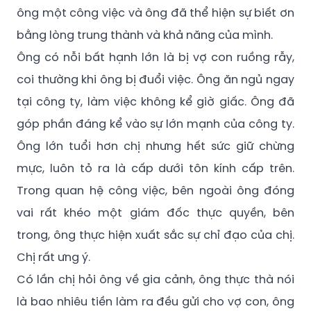
ông một công việc và ông đã thể hiện sự biết ơn
bằng lòng trung thành và khả năng của mình.
Ông có nỗi bất hạnh lớn là bị vợ con ruồng rẫy,
coi thường khi ông bị đuổi việc. Ông ăn ngủ ngay
tại công ty, làm việc không kể giờ giấc. Ông đã
góp phần đáng kể vào sự lớn mạnh của công ty.
Ông lớn tuổi hơn chị nhưng hết sức giữ chừng
mực, luôn tỏ ra là cấp dưới tôn kính cấp trên.
Trong quan hệ công việc, bên ngoài ông đóng
vai rất khéo một giám đốc thực quyền, bên
trong, ông thực hiện xuất sắc sự chỉ đạo của chị.
Chị rất ưng ý.
Có lần chị hỏi ông về gia cảnh, ông thực thà nói
là bao nhiêu tiền làm ra đều gửi cho vợ con, ông