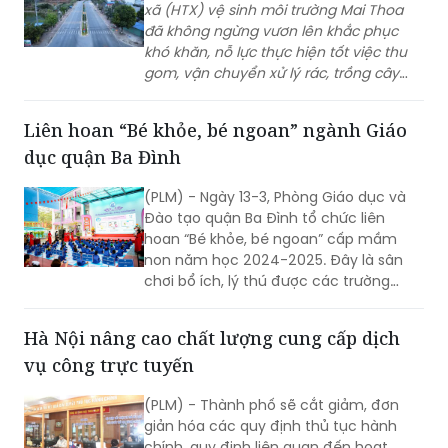
xã (HTX) vệ sinh môi trường Mai Thoa
đã không ngừng vươn lên khắc phục
khó khăn, nỗ lực thực hiện tốt việc thu
gom, vận chuyển xử lý rác, trồng cây
xanh tại địa phương góp phần giữ gìn
môi trường xanh, sạch, đẹp, vừa tạo việc
Liên hoan “Bé khỏe, bé ngoan” ngành Giáo
làm, thu nhập cho người lao động
dục quận Ba Đình
nghèo trên địa bàn huyện vùng
cao Tam Đường, tỉnh Lai Châu.
(PLM) - Ngày 13-3, Phòng Giáo dục và
Đào tạo quận Ba Đình tổ chức liên
hoan “Bé khỏe, bé ngoan” cấp mầm
non năm học 2024-2025. Đây là sân
chơi bổ ích, lý thú được các trường
mầm non rất mong đợi với mong
muốn học hỏi, chia sẻ kinh nghiệm
Hà Nội nâng cao chất lượng cung cấp dịch
nâng cao chất lượng chăm sóc, nuôi
vụ công trực tuyến
dưỡng, giáo dục trẻ. Và cũng là cơ hội
để trẻ mầm non của các trường học
(PLM) - Thành phố sẽ cắt giảm, đơn
trên địa bàn quận được giao lưu, thể
giản hóa các quy định thủ tục hành
hiện năng khiếu cũng như sự tự tin
chính, quy định liên quan đến hoạt