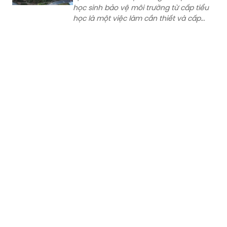
học sinh bảo vệ môi trường từ cấp tiểu
học là một việc làm cần thiết và cấp
bách. Qua hoạt động giáo dục, hầu
hết các học sinh đều thể hiện
tình yêu thiên nhiên, hình thành một số
kỹ năng, thói quen bảo vệ môi trường
tại trường học và gia đình, nếp sống văn
minh, văn hoá.