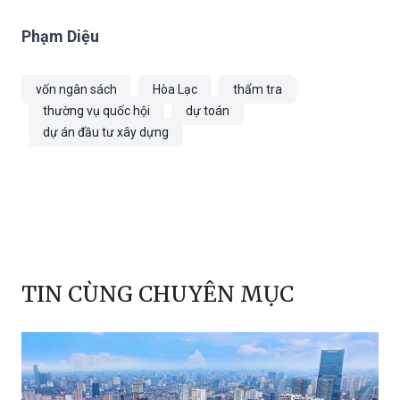
không có chuyên môn quản lý xây dựng (Đại
học Quốc gia Hà Nội).
Phạm Diệu
vốn ngân sách
Hòa Lạc
thẩm tra
thường vụ quốc hội
dự toán
dự án đầu tư xây dựng
TIN CÙNG CHUYÊN MỤC