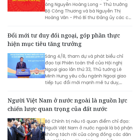
trưởng
Thủ tướng Chính phủ Lê Minh Hưng mới
ký các Quyết định điều động, bổ nhiệm
ông Nguyễn Hoàng Long - Thứ trưởng
Bộ Công Thương và bà Nguyễn Thị
Hoàng Vân - Phó Bí thư Đảng ủy các cơ
quan Đảng Trung ương, giữ chức Thứ
trưởng Bộ Ngoại giao.
Đổi mới tư duy đối ngoại, góp phần thực
hiện mục tiêu tăng trưởng
Sáng 4/8, tham dự và phát biểu chỉ
đạo tại Phiên toàn thể của Hội nghị
Ngoại giao lần thứ 33, Thủ tướng Lê
Minh Hưng yêu cầu ngành Ngoại giao
tiếp tục đổi mới mạnh mẽ tư duy,
phương thức triển khai công tác đối
ngoại theo hướng chủ động hơn, thực
Người Việt Nam ở nước ngoài là nguồn lực
chất hơn, đồng hành chặt chẽ hơn với
chiến lược quan trọng của đất nước
các Bộ, ngành, địa phương và cộng
đồng doanh nghiệp nhằm góp phần