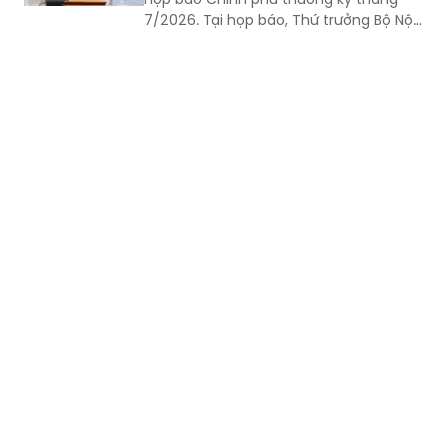
Chiều 3/8, Bộ trưởng, Chủ nhiệm Văn
phòng Chính phủ Đặng Xuân Phong,
Người phát ngôn của Chính phủ, chủ trì
họp báo Chính phủ thường kỳ tháng
7/2026. Tại họp báo, Thứ trưởng Bộ Nội
vụ Nguyễn Thị Hà đã thông tin về kết
quả sắp xếp các thôn, tổ dân phố trên
toàn quốc.