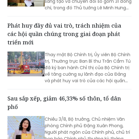
Bộ Chính trị quyết định phân công, kiện
toàn Ban Chỉ đạo Trung ương về phát
triển khoa học, công nghệ, đổi mới
sáng tạo và chuyển đổi số gồm 31 đồng
chí, trong đó Thủ tướng Lê Minh Hưng
làm Trưởng Ban.
Phát huy đầy đủ vai trò, trách nhiệm của
các hội quần chúng trong giai đoạn phát
triển mới
Thay mặt Bộ Chính trị, Ủy viên Bộ Chính
trị, Thường trực Ban Bí thư Trần Cẩm Tú
đã ký ban hành Chỉ thị của Bộ Chính trị
về tăng cường sự lãnh đạo của Đảng
và phát huy vai trò của các hội quần
chúng trong giai đoạn phát triển mới
(Chỉ thị số 11-CT/TW)
Sau sắp xếp, giảm 46,33% số thôn, tổ dân
phố