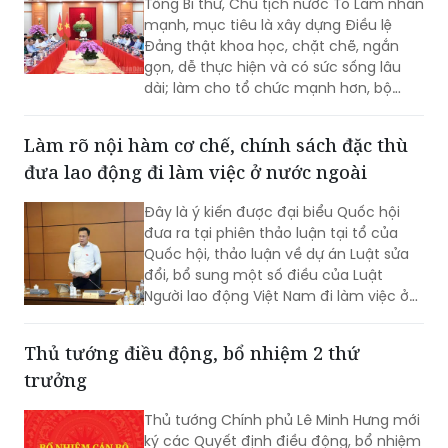
Xây dựng Điều lệ Đảng khoa học, dễ thực
hiện và có sức sống lâu dài
Tổng Bí thư, Chủ tịch nước Tô Lâm nhấn
mạnh, mục tiêu là xây dựng Điều lệ
Đảng thật khoa học, chặt chẽ, ngắn
gọn, dễ thực hiện và có sức sống lâu
dài; làm cho tổ chức mạnh hơn, bộ
máy thông suốt và trách nhiệm rõ hơn,
quyền lực được kiểm soát tốt hơn, chất
Làm rõ nội hàm cơ chế, chính sách đặc thù
lượng đảng viên và tổ chức cơ sở đảng
đưa lao động đi làm việc ở nước ngoài
cao hơn...
Đây là ý kiến được đại biểu Quốc hội
đưa ra tại phiên thảo luận tại tổ của
Quốc hội, thảo luận về dự án Luật sửa
đổi, bổ sung một số điều của Luật
Người lao động Việt Nam đi làm việc ở
nước ngoài theo hợp đồng.
Thủ tướng điều động, bổ nhiệm 2 thứ