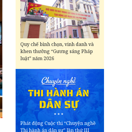
Quy chế bình chọn, vinh danh và
khen thưởng “Gương sáng Pháp
luật” năm 2026
Phát động Cuộc thi “Chuyện nghề
Thi hành án dân sự” lần thứ III