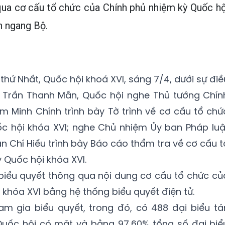
qua cơ cấu tổ chức của Chính phủ nhiệm kỳ Quốc hộ
n ngang Bộ.
thứ Nhất, Quốc hội khoá XVI, sáng 7/4, dưới sự điề
 Trần Thanh Mẫn, Quốc hội nghe Thủ tướng Chín
 Minh Chính trình bày Tờ trình về cơ cấu tổ chứ
c hội khóa XVI; nghe Chủ nhiệm Ủy ban Pháp luậ
n Chí Hiếu trình bày Báo cáo thẩm tra về cơ cấu t
 Quốc hội khóa XVI.
 biểu quyết thông qua nội dung cơ cấu tổ chức củ
khóa XVI bằng hệ thống biểu quyết điện tử.
am gia biểu quyết, trong đó, có 488 đại biểu tá
Quốc hội có mặt và bằng 97,60% tổng số đại biể