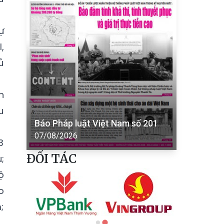
ự
,
ủ
n
u
Báo Pháp luật Việt Nam số 201
07/08/2026
3
ĐỐI TÁC
;
ộ
o
;