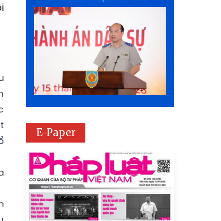
i
u
h
c
t
E-Paper
ổ
a
n
u