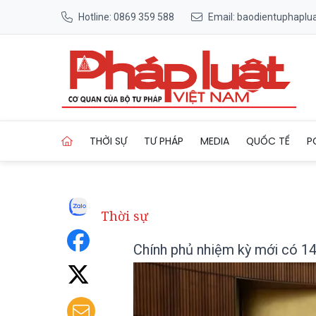
Hotline: 0869 359 588
Email: baodientuphapl
Trang chủ Chính phủ nhiệm 
THỜI SỰ
TƯ PHÁP
MEDIA
QUỐC TẾ
P
Thời sự
Chính phủ nhiệm kỳ mới có 14