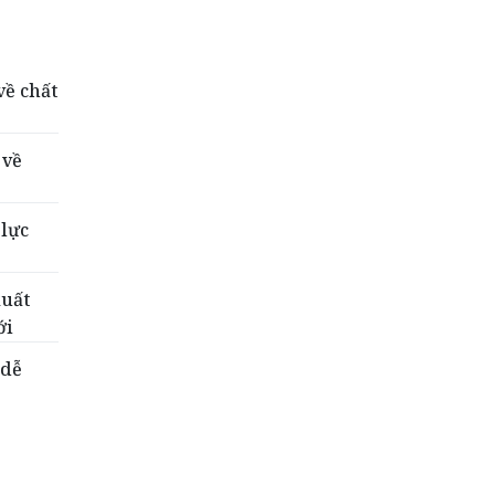
về chất
 về
 lực
xuất
ới
 dễ