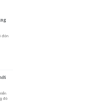
ạng
ễ đón
mới
riển
ng đó