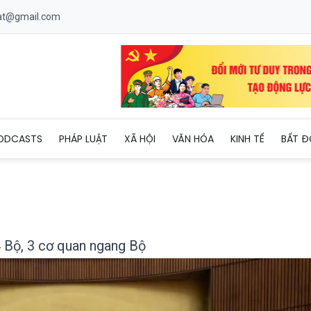
uat@gmail.com
kỳ mới có 14 Bộ, 3 cơ quan ngang Bộ
ODCASTS
PHÁP LUẬT
XÃ HỘI
VĂN HÓA
KINH TẾ
BẤT Đ
 Bộ, 3 cơ quan ngang Bộ