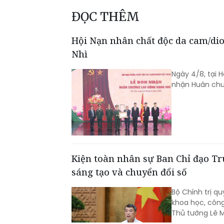
ĐỌC THÊM
Hội Nạn nhân chất độc da cam/d
Nhì
Ngày 4/8, tại 
nhận Huân chư
Kiện toàn nhân sự Ban Chỉ đạo Tr
sáng tạo và chuyển đổi số
Bộ Chính trị q
khoa học, công
Thủ tướng Lê 