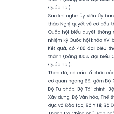
Quốc hội).
Sau khi nghe Ủy viên Ủy ba
thảo Nghị quyết về cơ cấu t
Quốc hội biểu quyết thông 
nhiệm kỳ Quốc hội khóa XVI b
Kết quả, có 488 đại biểu th
thành (bằng 100% đại biểu 
Quốc hội).
Theo đó, cơ cấu tổ chức của
cơ quan ngang Bộ, gồm Bộ Q
Bộ Tư pháp; Bộ Tài chính; 
Xây dựng; Bộ Văn hóa, Thể t
dục và Đào tạo; Bộ Y tế; Bộ
Thanh tra Chính phủ; Văn ph