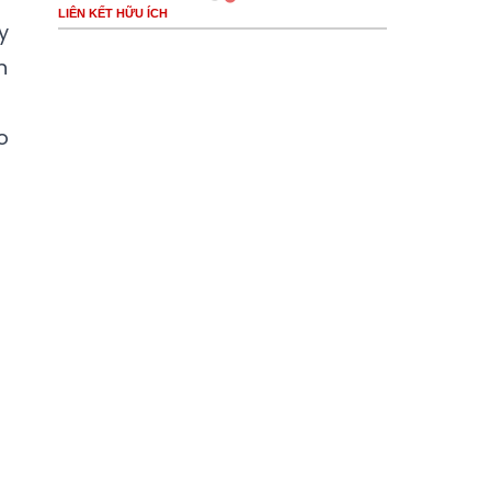
LIÊN KẾT HỮU ÍCH
y
n
o