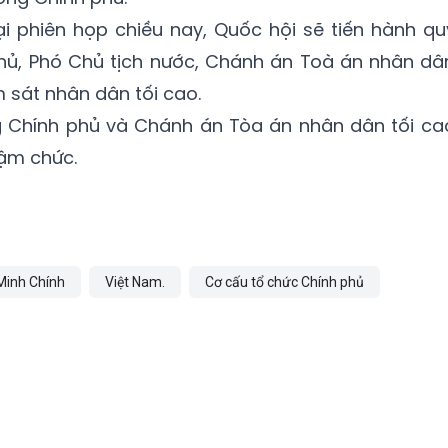
ại phiên họp chiều nay, Quốc hội sẽ tiến hành qu
phủ, Phó Chủ tịch nước, Chánh án Toà án nhân dâ
m sát nhân dân tối cao.
g Chính phủ và Chánh án Tòa án nhân dân tối ca
hậm chức.
inh Chính
Việt Nam.
Cơ cấu tổ chức Chính phủ