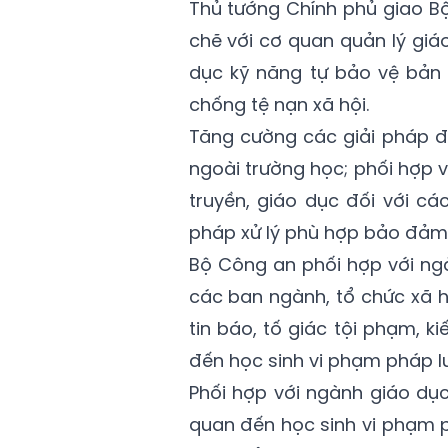
Thủ tướng Chính phủ giao B
chẽ với cơ quan quản lý giá
dục kỹ năng tự bảo vệ bản 
chống tệ nạn xã hội.
Tăng cường các giải pháp đả
ngoài trường học; phối hợp 
truyền, giáo dục đối với cá
pháp xử lý phù hợp bảo đảm 
Bộ Công an phối hợp với ng
các ban ngành, tổ chức xã hộ
tin báo, tố giác tội phạm, kiế
đến học sinh vi phạm pháp l
Phối hợp với ngành giáo dục 
quan đến học sinh vi phạm p