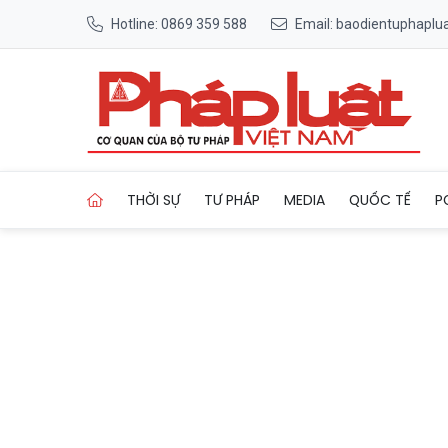
Hotline: 0869 359 588
Email: baodientuphapl
Trang chủ Chính phủ chỉ đạ
THỜI SỰ
TƯ PHÁP
MEDIA
QUỐC TẾ
P