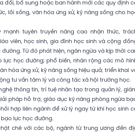
sửa đổi, bổ sung hoặc ban hành mới các quy định c
ức, lối sống, văn hóa ứng xử, kỹ năng sống cho họ
 mạnh tuyên truyền nâng cao nhận thức, trác
iáo viên, học sinh, gia đình học sinh và cộng đồn
 đường. Từ đó phát hiện, ngăn ngừa và kịp thời ca
ạo lực học đường; phổ biến, nhân rộng các mô hìn
ăn hóa ứng xử, kỹ năng sống hiệu quả; triển khai v
ộng tư vấn tâm lý và công tác xã hội trường học.
hệ thông tin, trí tuệ nhân tạo trong quản lý, giá
giải pháp hỗ trợ, giáo dục kỹ năng phòng ngừa bạ
ối hợp liên ngành để xử lý ngay từ khi học sinh c
 bạo lực học đường.
hặt chẽ với các bộ, ngành từ trung ương đến đị