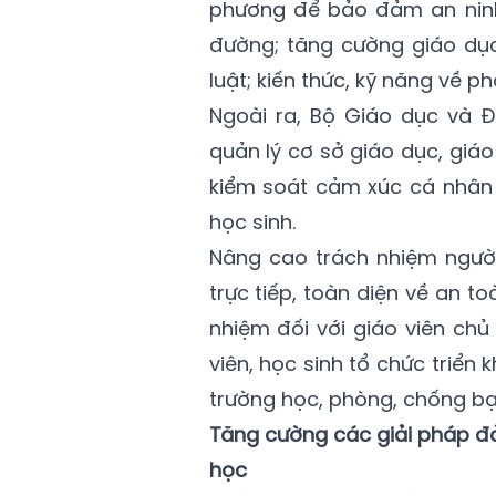
phương để bảo đảm an ninh
đường; tăng cường giáo dục
luật; kiến thức, kỹ năng về 
Ngoài ra, Bộ Giáo dục và 
quản lý cơ sở giáo dục, giáo
kiểm soát cảm xúc cá nhân 
học sinh.
Nâng cao trách nhiệm người
trực tiếp, toàn diện về an t
nhiệm đối với giáo viên chủ
viên, học sinh tổ chức triển
trường học, phòng, chống bạ
Tăng cường các giải pháp đả
học