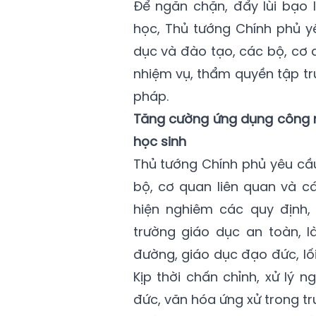
Để ngăn chặn, đẩy lùi bạo 
học, Thủ tướng Chính phủ y
dục và đào tạo, các bộ, cơ 
nhiệm vụ, thẩm quyền tập tr
pháp.
Tăng cường ứng dụng công ng
học sinh
Thủ tướng Chính phủ yêu cầu
bộ, cơ quan liên quan và cá
hiện nghiêm các quy định,
trường giáo dục an toàn, l
đường, giáo dục đạo đức, lố
Kịp thời chấn chỉnh, xử lý
đức, văn hóa ứng xử trong tr