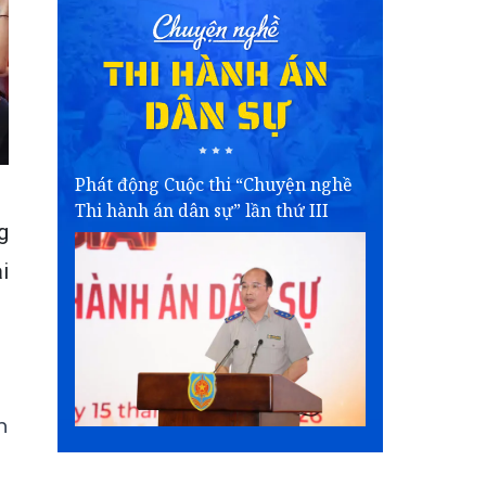
Phát động Cuộc thi “Chuyện nghề
Thi hành án dân sự” lần thứ III
g
i
h