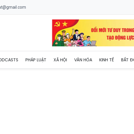
uat@gmail.com
o dùng AI ngăn chặn bạo lực học đường
ODCASTS
PHÁP LUẬT
XÃ HỘI
VĂN HÓA
KINH TẾ
BẤT Đ