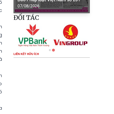
ó
07/08/2026
c
ĐỐI TÁC
h
g
n
h
LIÊN KẾT HỮU ÍCH
à
m
o
ó
a