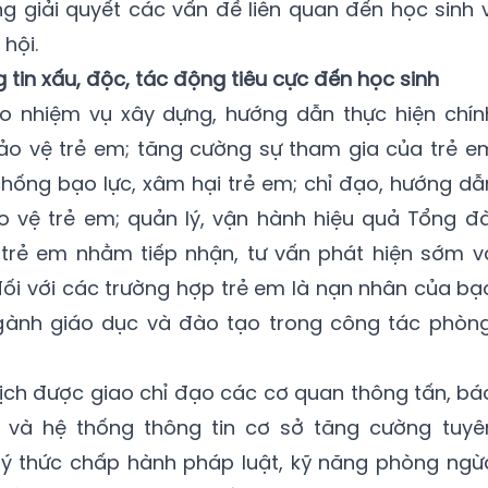
ng giải quyết các vấn đề liên quan đến học sinh v
hội.
tin xấu, độc, tác động tiêu cực đến học sinh
iao nhiệm vụ xây dựng, hướng dẫn thực hiện chín
bảo vệ trẻ em; tăng cường sự tham gia của trẻ e
hống bạo lực, xâm hại trẻ em; chỉ đạo, hướng dẫ
o vệ trẻ em; quản lý, vận hành hiệu quả Tổng đà
 trẻ em nhằm tiếp nhận, tư vấn phát hiện sớm v
 đối với các trường hợp trẻ em là nạn nhân của bạ
 ngành giáo dục và đào tạo trong công tác phòng
lịch được giao chỉ đạo các cơ quan thông tấn, bá
g và hệ thống thông tin cơ sở tăng cường tuyê
 ý thức chấp hành pháp luật, kỹ năng phòng ngừ