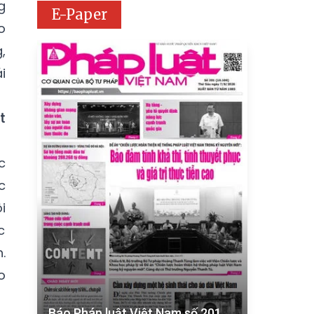
g
E-Paper
o
,
i
t
c
c
i
c
.
o
Báo Pháp luật Việt Nam số 201