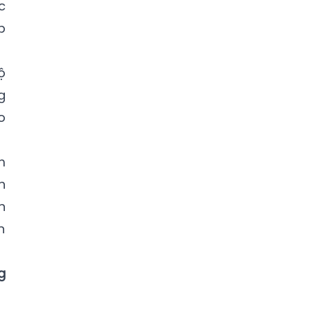
c
p
ộ
g
o
m
h
n
n
g