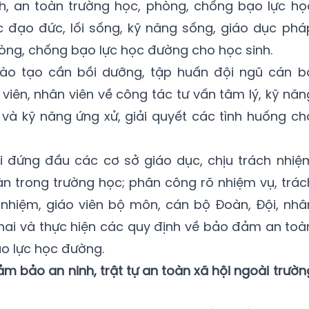
, an toàn trường học, phòng, chống bạo lực họ
 đạo đức, lối sống, kỹ năng sống, giáo dục phá
phòng, chống bạo lực học đường cho học sinh.
Đào tạo cần bồi dưỡng, tập huấn đội ngũ cán b
 viên, nhân viên về công tác tư vấn tâm lý, kỹ năn
và kỹ năng ứng xử, giải quyết các tình huống ch
 đứng đầu các cơ sở giáo dục, chịu trách nhiệ
oàn trong trường học; phân công rõ nhiệm vụ, trác
 nhiệm, giáo viên bộ môn, cán bộ Đoàn, Đội, nhâ
 khai và thực hiện các quy định về bảo đảm an toà
o lực học đường.
m bảo an ninh, trật tự an toàn xã hội ngoài trườn