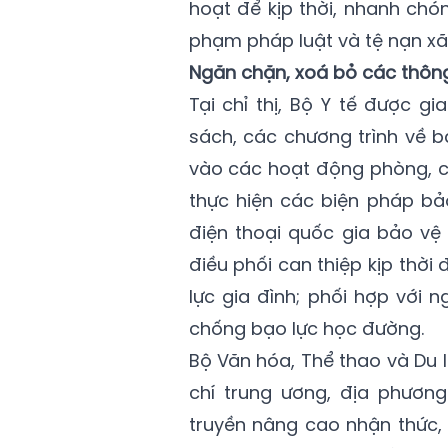
hoạt để kịp thời, nhanh chó
phạm pháp luật và tệ nạn xã 
Ngăn chặn, xoá bỏ các thông 
Tại chỉ thị, Bộ Y tế được g
sách, các chương trình về 
vào các hoạt động phòng, c
thực hiện các biện pháp bả
điện thoại quốc gia bảo vệ
điều phối can thiệp kịp thời
lực gia đình; phối hợp với
chống bạo lực học đường.
Bộ Văn hóa, Thể thao và Du 
chí trung ương, địa phươn
truyền nâng cao nhận thức,