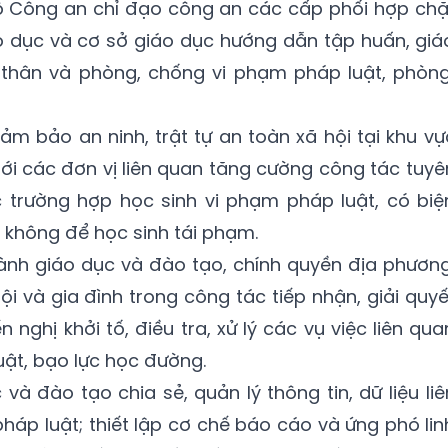
ộ Công an chỉ đạo công an các cấp phối hợp chặ
o dục và cơ sở giáo dục hướng dẫn tập huấn, giá
thân và phòng, chống vi phạm pháp luật, phòng
m bảo an ninh, trật tự an toàn xã hội tại khu vự
với các đơn vị liên quan tăng cường công tác tuyê
c trường hợp học sinh vi phạm pháp luật, có biệ
không để học sinh tái phạm.
ành giáo dục và đào tạo, chính quyền địa phương
i và gia đình trong công tác tiếp nhận, giải quyế
n nghị khởi tố, điều tra, xử lý các vụ việc liên qua
uật, bạo lực học đường.
và đào tạo chia sẻ, quản lý thông tin, dữ liệu liê
háp luật; thiết lập cơ chế báo cáo và ứng phó lin