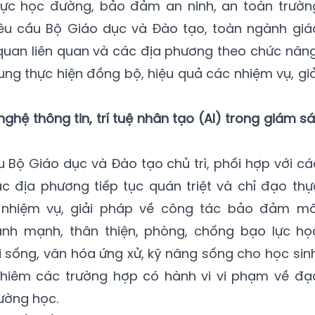
lực học đường, bảo đảm an ninh, an toàn trườn
êu cầu Bộ Giáo dục và Đào tạo, toàn ngành giá
quan liên quan và các địa phương theo chức năng
ung thực hiện đồng bộ, hiệu quả các nhiệm vụ, giả
hệ thông tin, trí tuệ nhân tạo (AI) trong giám sá
 Bộ Giáo dục và Đào tạo chủ trì, phối hợp với cá
c địa phương tiếp tục quán triệt và chỉ đạo thự
 nhiệm vụ, giải pháp về công tác bảo đảm mô
ành mạnh, thân thiện, phòng, chống bạo lực họ
i sống, văn hóa ứng xử, kỹ năng sống cho học sinh
 nghiêm các trường hợp có hành vi vi phạm về đạ
ường học.