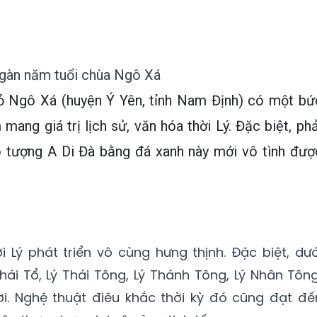
ngàn năm tuổi chùa Ngô Xá
ỏ Ngô Xá (huyện Ý Yên, tỉnh Nam Định) có một bứ
ang giá trị lịch sử, văn hóa thời Lý. Đặc biệt, phả
 tượng A Di Đà bằng đá xanh này mới vô tình đượ
i Lý phát triển vô cùng hưng thịnh. Đặc biệt, dướ
Thái Tổ, Lý Thái Tông, Lý Thánh Tông, Lý Nhân Tông
i. Nghệ thuật điêu khắc thời kỳ đó cũng đạt đế