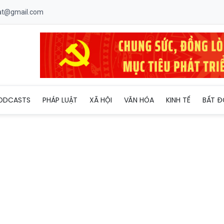
uat@gmail.com
áp A Di Đà ngàn năm tuổi chùa Ngô Xá
ODCASTS
PHÁP LUẬT
XÃ HỘI
VĂN HÓA
KINH TẾ
BẤT Đ