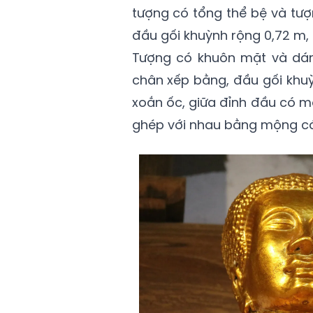
tượng có tổng thể bệ và tượ
đầu gối khuỳnh rộng 0,72 m, 
Tượng có khuôn mặt và dáng 
chân xếp bằng, đầu gối khuỳ
xoắn ốc, giữa đỉnh đầu có m
ghép với nhau bằng mộng có 