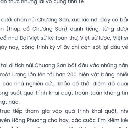
ân thực nhưng lại vô cùng tinh tế.
dưới chân núi Chương Sơn, xưa kia nơi đây có bả
n (tháp cổ Chương Sơn) danh tiếng, từng đượ
ổ như Đại Việt sử ký toàn thư, Việt sử lược, Việt s
nay, công trình kỳ vĩ ấy chỉ còn sót lại dấu vế
 tại di tích núi Chương Sơn bắt đầu vào những nă
 một lượng lớn lên tới hơn 200 hiện vật bằng nhiề
mà các nhà nghiên cứu, khảo cổ thời điểm đó qua
ong suốt quá trình khai quật hoàn toàn không tì
hật nào.
rực tiếp tham gia vào quá trình khai quật, nh
uyễn Hồng Phương cho hay, các cuộc tìm kiếm ké