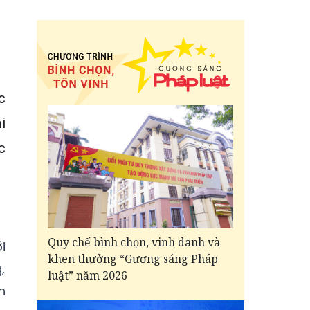
c
i
c
Quy chế bình chọn, vinh danh và
i
khen thưởng “Gương sáng Pháp
,
luật” năm 2026
n