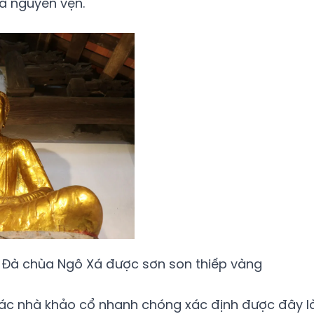
há nguyên vẹn.
i Đà chùa Ngô Xá được sơn son thiếp vàng
các nhà khảo cổ nhanh chóng xác định được đây l