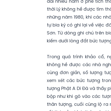
dài nhiều năm ở phế tích t
thời Lý không hề được tìm t
những năm 1980, khi các nh
tự bia ký có ghi lại về việc 
Sơn. Từ dòng ghi chú trên bi
kiếm dưới lòng đất bức tượng
Trong quá trình khảo cổ, 
không hề được các nhà nghi
cùng đơn giản, số lượng tượ
xem xét các bức tượng tron
tượng Phật A Di Đà và thấy
bộp như khi gõ vào các tượn
thân tượng, cuối cùng lộ r