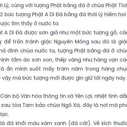
i Lý, cùng với tượng Phật bằng đá ở chùa Phật Tíc
 2 bức tượng Phật A Di Đà bằng đá thời Lý hiếm hoi
ược tìm thấy ở nước ta.
hật A Di Đà được sơn giả như một bức tượng gỗ, cá
: để trốn tránh giặc Nguyên Mông sau đó là giặ
há đình chùa nước ta, tượng Phật bằng đá ở chù
ình tấm áo sơn son, thếp vàng như hàng vạn cá
đã ẩn mình suốt mấy trăm năm trong hàng chụ
 vậy mà bức tượng mới được gìn giữ tới ngày nay
Cán bộ Văn hóa thông tin xã Yên Lợi, nhiệt tình dẫ
a sau tòa Tam bảo chùa Ngô Xá, đây là nơi mà ph
lạc.
 là đá khối màu xám xanh (đá cát). Về kích thước