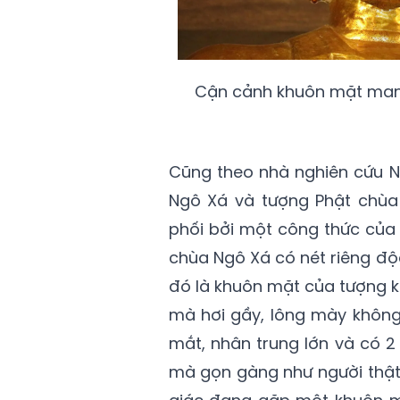
Cận cảnh khuôn mặt mang 
Cũng theo nhà nghiên cứu N
Ngô Xá và tượng Phật chùa 
phối bởi một công thức của t
chùa Ngô Xá có nét riêng đ
đó là khuôn mặt của tượng k
mà hơi gầy, lông mày không
mắt, nhân trung lớn và có 2
mà gọn gàng như người thật.