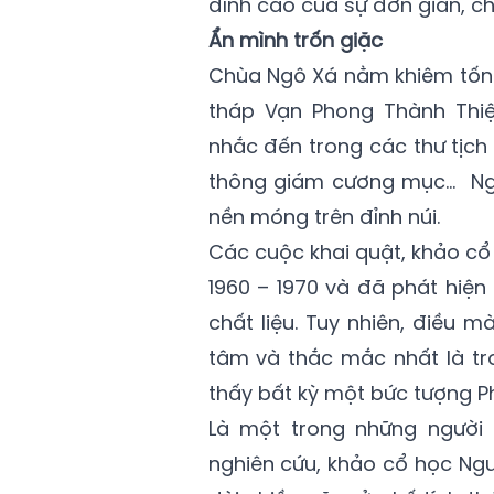
đỉnh cao của sự đơn giản, ch
Ẩn mình trốn giặc
Chùa Ngô Xá nằm khiêm tốn 
tháp Vạn Phong Thành Thiệ
nhắc đến trong các thư tịch c
thông giám cương mục… Ngày 
nền móng trên đỉnh núi.
Các cuộc khai quật, khảo cổ
1960 – 1970 và đã phát hiện
chất liệu. Tuy nhiên, điều 
tâm và thắc mắc nhất là tr
thấy bất kỳ một bức tượng P
Là một trong những người t
nghiên cứu, khảo cổ học Ng