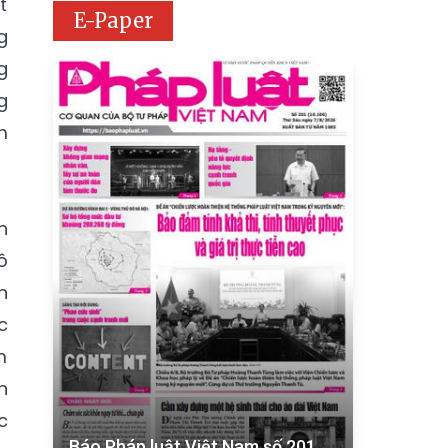
t
E-Paper
g
g
g
m
h
ô
n
c
m
n
c
Báo Pháp luật Việt Nam số 201