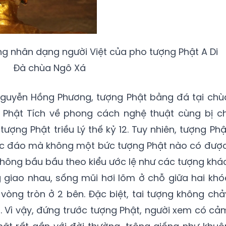
nhân dạng người Việt của pho tượng Phật A Di
Đà chùa Ngô Xá
guyễn Hồng Phương, tượng Phật bằng đá tại chù
Phật Tích về phong cách nghệ thuật cùng bị ch
ượng Phật triều Lý thế kỷ 12. Tuy nhiên, tượng Phậ
ộc đáo mà không một bức tượng Phật nào có được
hông bầu bầu theo kiểu ước lệ như các tượng khác
 giao nhau, sống mũi hơi lõm ở chỗ giữa hai khó
 vòng tròn ở 2 bên. Đặc biệt, tai tượng không chả
 Vì vậy, đứng trước tượng Phật, người xem có cả