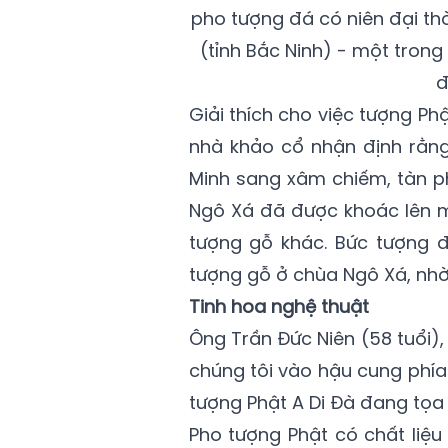
pho tượng đá có niên đại thờ
(tỉnh Bắc Ninh) - một trong
đ
Giải thích cho việc tượng P
nhà khảo cổ nhận định rằng
Minh sang xâm chiếm, tàn p
Ngô Xá đã được khoác lên m
tượng gỗ khác. Bức tượng 
tượng gỗ ở chùa Ngô Xá, nhờ
Tinh hoa nghệ thuật
Ông Trần Đức Niên (58 tuổi), 
chúng tôi vào hậu cung phí
tượng Phật A Di Đà đang tọa 
Pho tượng Phật có chất liệu