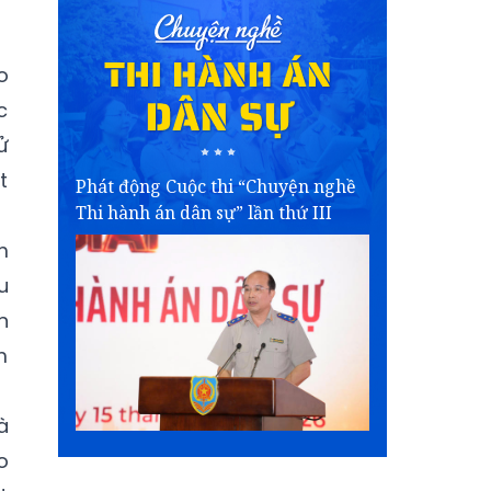
o
c
ử
t
Phát động Cuộc thi “Chuyện nghề
Thi hành án dân sự” lần thứ III
m
u
n
m
à
o