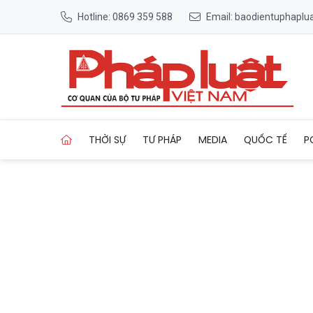
Hotline: 0869 359 588
Email: baodientuphapl
Trang chủ Chiêm bái bảo ph
THỜI SỰ
TƯ PHÁP
MEDIA
QUỐC TẾ
P