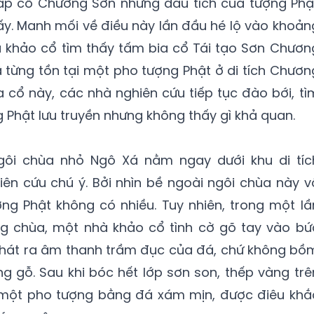
háp cổ Chương Sơn nhưng dấu tích của tượng Phậ
hấy. Manh mối về điều này lần đầu hé lộ vào khoản
à khảo cổ tìm thấy tấm bia cổ Tái tạo Sơn Chươn
đã từng tồn tại một pho tượng Phật ở di tích Chươn
a cổ này, các nhà nghiên cứu tiếp tục đào bới, tì
 Phật lưu truyền nhưng không thấy gì khả quan.
ngôi chùa nhỏ Ngô Xá nằm ngay dưới khu di tíc
ên cứu chú ý. Bởi nhìn bề ngoài ngôi chùa này v
ng Phật không có nhiều. Tuy nhiên, trong một lầ
g chùa, một nhà khảo cổ tình cờ gõ tay vào bứ
 phát ra âm thanh trầm đục của đá, chứ không bồ
g gỗ. Sau khi bóc hết lớp sơn son, thếp vàng trê
a một pho tượng bằng đá xám mịn, được điêu khắ