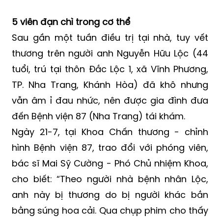
(GMT+7)
5 viên đạn chì trong cơ thể
Sau gần một tuần điều trị tại nhà, tuy vết
thương trên người anh Nguyễn Hữu Lộc (44
tuổi, trú tại thôn Đắc Lộc 1, xã Vĩnh Phương,
TP. Nha Trang, Khánh Hòa) đã khô nhưng
vẫn âm ỉ đau nhức, nên được gia đình đưa
đến Bệnh viện 87 (Nha Trang) tái khám.
Ngày 21-7, tại Khoa Chấn thương - chỉnh
hình Bệnh viện 87, trao đổi với phóng viên,
bác sĩ Mai Sỹ Cường - Phó Chủ nhiệm Khoa,
cho biết: “Theo người nhà bệnh nhân Lộc,