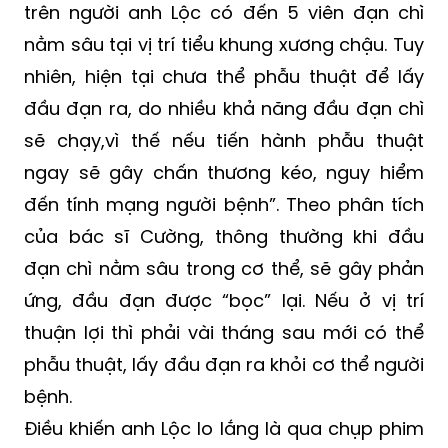
anh này bị thương do bị người khác bắn
bằng súng hoa cải. Qua chụp phim cho thấy
trên người anh Lộc có đến 5 viên đạn chì
nằm sâu tại vị trí tiểu khung xương chậu. Tuy
nhiên, hiện tại chưa thể phẫu thuật để lấy
đầu đạn ra, do nhiều khả năng đầu đạn chì
sẽ chạy,vì thế nếu tiến hành phẫu thuật
ngay sẽ gây chấn thương kéo, nguy hiểm
đến tính mạng người bệnh”. Theo phân tích
của bác sĩ Cường, thông thường khi đầu
đạn chì nằm sâu trong cơ thể, sẽ gây phản
ứng, đầu đạn được “bọc” lại. Nếu ở vị trí
thuận lợi thì phải vài tháng sau mới có thể
phẫu thuật, lấy đầu đạn ra khỏi cơ thể người