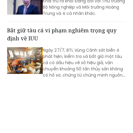
đảng viên
Ban Bí thư quyết định thi hành kỷ luật
Khai trừ ra khỏi Đảng đối với Thứ trưởng
Bộ Nông nghiệp và Môi trường Hoàng
Trung và 4 cá nhân khác.
Bắt giữ tàu cá vi phạm nghiêm trọng quy
định về IUU
Ngày 27/7, BTL Vùng Cảnh sát biển 4
phát hiện, kiểm tra và bắt giữ một tàu
cá có dấu hiệu vẽ số hiệu giả, vận
chuyển khoảng 50 tấn thủy sản không
có hồ sơ, chứng từ chứng minh nguồn
gốc hợp.