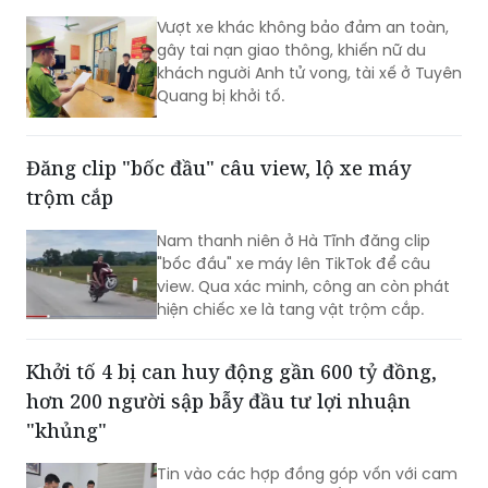
Khởi tố tài xế gây tại nạn khiến nữ du khách
ngoại quốc tử vong
Vượt xe khác không bảo đảm an toàn,
gây tai nạn giao thông, khiến nữ du
khách người Anh tử vong, tài xế ở Tuyên
Quang bị khởi tố.
Đăng clip "bốc đầu" câu view, lộ xe máy
trộm cắp
Nam thanh niên ở Hà Tĩnh đăng clip
"bốc đầu" xe máy lên TikTok để câu
view. Qua xác minh, công an còn phát
hiện chiếc xe là tang vật trộm cắp.​
Khởi tố 4 bị can huy động gần 600 tỷ đồng,
hơn 200 người sập bẫy đầu tư lợi nhuận