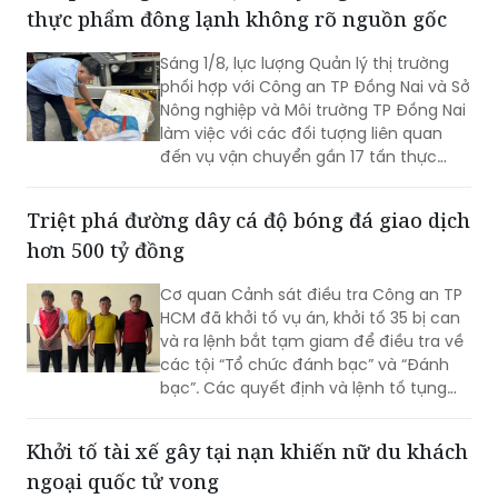
An Khê, TP Đà Nẵng) và Nguyễn Tiến
Trãi (43 tuổi, trú TPHCM) để điều tra về
hành vi in, phát hành, mua bán trái
Bắt quả tang xe tải vận chuyển gần 17 tấn
phép hóa đơn.
thực phẩm đông lạnh không rõ nguồn gốc
Sáng 1/8, lực lượng Quản lý thị trường
phối hợp với Công an TP Đồng Nai và Sở
Nông nghiệp và Môi trường TP Đồng Nai
làm việc với các đối tượng liên quan
đến vụ vận chuyển gần 17 tấn thực
phẩm đông lạnh không rõ nguồn gốc
xuất xứ, không có giấy tờ hợp pháp.
Triệt phá đường dây cá độ bóng đá giao dịch
hơn 500 tỷ đồng
Cơ quan Cảnh sát điều tra Công an TP
HCM đã khởi tố vụ án, khởi tố 35 bị can
và ra lệnh bắt tạm giam để điều tra về
các tội “Tổ chức đánh bạc” và “Đánh
bạc”. Các quyết định và lệnh tố tụng
đã được Viện KSND TP HCM phê chuẩn.