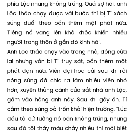
một khúc cây đuổi Tí ra ngoài cổng. Hai bên
lời qua tiếng lại, Tí bất ngờ lên đạn, bắn về
phía Lộc nhưng không trúng. Quá sợ hãi, anh
Lộc tháo chạy được vài bước thì bị Tí xách
súng đuổi theo bắn thêm một phát nữa.
Tiếng nổ vang lên khô khốc khiến nhiều
người trong thôn ở gần đó kinh hãi.
Anh Lộc tháo chạy vào trong nhà, đóng cửa
lại nhưng vẫn bị Tí truy sát, bắn thêm một
phát đạn nữa. Viên đại hoa cải sau khi rời
nóng súng đã chia ra làm nhiều viên nhỏ
hơn, xuyên thủng cánh cửa sắt nhà anh Lộc,
găm vào hông anh này. Sau khi gây án, Tí
cầm theo súng bỏ trốn khỏi hiện trường. “Lúc