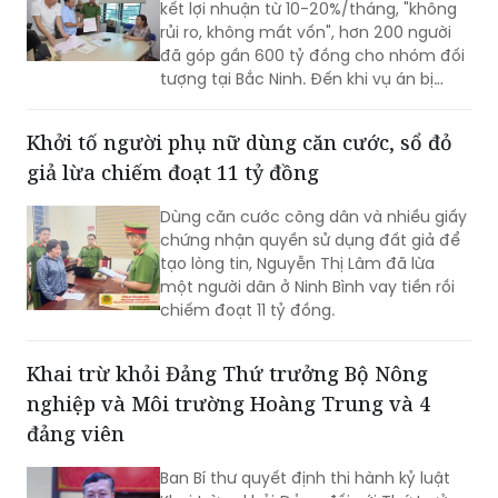
"khủng"
Tin vào các hợp đồng góp vốn với cam
kết lợi nhuận từ 10-20%/tháng, "không
rủi ro, không mất vốn", hơn 200 người
đã góp gần 600 tỷ đồng cho nhóm đối
tượng tại Bắc Ninh. Đến khi vụ án bị
phát hiện, còn 141 bị hại chưa được
hoàn trả khoảng 474 tỷ đồng.
Khởi tố người phụ nữ dùng căn cước, sổ đỏ
giả lừa chiếm đoạt 11 tỷ đồng
Dùng căn cước công dân và nhiều giấy
chứng nhận quyền sử dụng đất giả để
tạo lòng tin, Nguyễn Thị Lâm đã lừa
một người dân ở Ninh Bình vay tiền rồi
chiếm đoạt 11 tỷ đồng.
Khai trừ khỏi Đảng Thứ trưởng Bộ Nông
nghiệp và Môi trường Hoàng Trung và 4