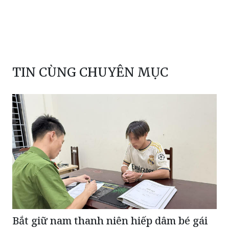
súng bắn đạn hoa cải
báo pháp luật
xương chậu
Nha Trang
bắn trọng thương
TIN CÙNG CHUYÊN MỤC