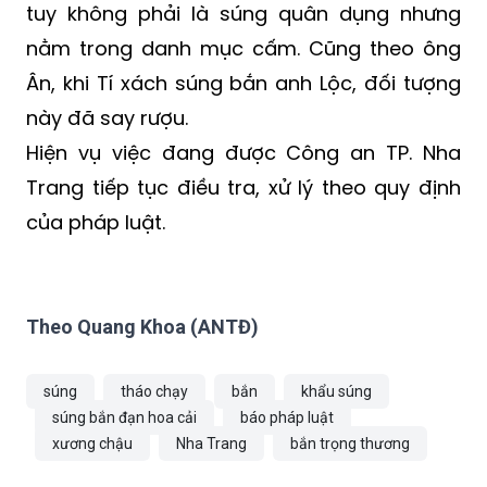
mà Tí dùng để bắn anh Lộc và xác định đây
là loại súng hoa cải, có chiều dài hơn 1 mét,
tuy không phải là súng quân dụng nhưng
nằm trong danh mục cấm. Cũng theo ông
Ân, khi Tí xách súng bắn anh Lộc, đối tượng
này đã say rượu.
Hiện vụ việc đang được Công an TP. Nha
Trang tiếp tục điều tra, xử lý theo quy định
của pháp luật.
Theo Quang Khoa (ANTĐ)
súng
tháo chạy
bắn
khẩu súng