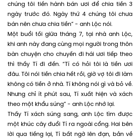
thôn Đắc Lộc 1, xã Vĩnh Phương, TP. Nha
Trang). “Sau khi đi hái ươi được 4 ngày,
chúng tôi tiến hành bán ươi để chia tiền 3
ngày trước đó. Ngày thứ 4 chúng tôi chưa
bán nên chưa chia tiền” - anh Lộc nói.
Một buổi tối giữa tháng 7, tại nhà anh Lộc,
khi anh này đang cùng mọi người trong thôn
bàn chuyện cho chuyến đi hái ươi tiếp theo
thì thấy Tí đi đến. “Tí có hỏi tôi là tiền ươi
đâu. Tôi nói tiền chia hết rồi, giờ vợ tôi đi làm
không có tiền ở nhà. Tí không nói gì và bỏ về.
Nhưng chỉ ít phút sau, Tí xuất hiện và xách
theo một khẩu súng” - anh Lộc nhớ lại.
Thấy Tí xách súng sang, anh Lộc tìm được